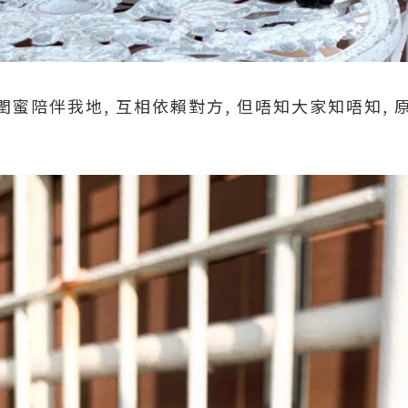
蜜陪伴我地, 互相依賴對方, 但唔知大家知唔知,