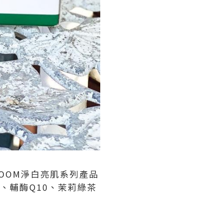
BLOOM淨白亮肌系列產品
華、輔酶Q10、茉莉綠茶