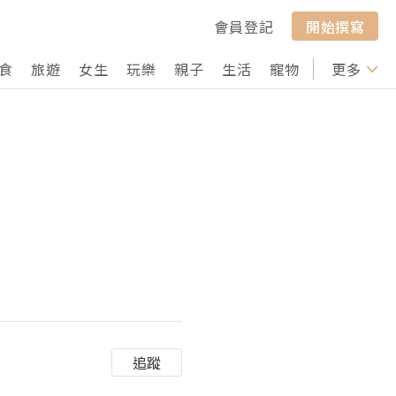
會員登記
開始撰寫
食
旅遊
女生
玩樂
親子
生活
寵物
行山
更多
打卡
追蹤