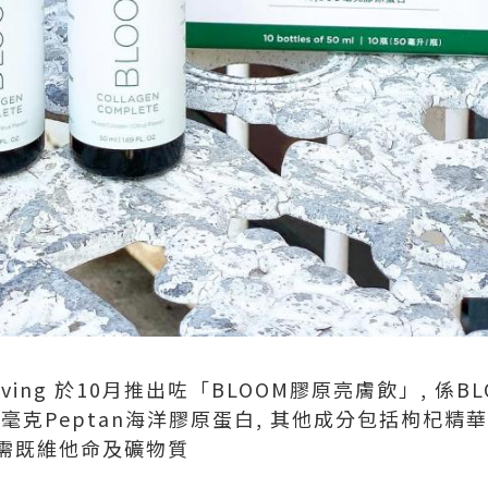
Living 於10月推出咗「BLOOM膠原亮膚飲」, 係
0毫克Peptan海洋膠原蛋白, 其他成分包括枸杞精
需既維他命及礦物質