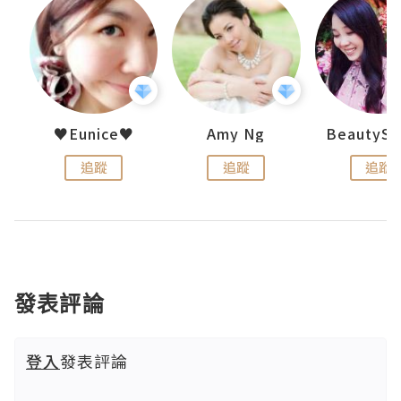
h 夏沫
♥Eunice♥
Amy Ng
追蹤
追蹤
追蹤
發表評論
登入
發表評論