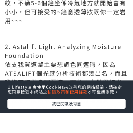
紋，不過
5-6
個鐘坐係冷氣地方就開始會有
小小，但可接受的
~
鐘意透薄妝既你一定岩
用
~~~
2. Astalift Light Analyzing Moisture
Foundation
依支我買返黎主要想調色同遮瑕，因為
ATSALIFT
個光感分析技術都幾出名，而且
我塊面都幾多野要遮，而依支亦做得好出
U Lifestyle 會使用Cookies來改善您的網站體驗，請確定
色
!
您同意接受本網站之
私隱政策和使用條款
才可繼續瀏覽。
令我意外既係依支粉底液出奇地滋潤，佢
我已閱讀及同意
可以
KEEP
住滋潤成日的，所以我通常冬天
只用依支粉底液
~~
不過依支質感有小小厚，有人可能唔太鐘