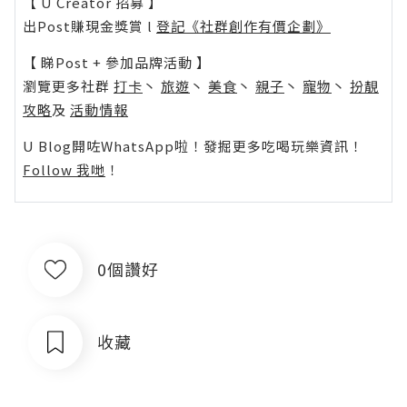
【 U Creator 招募 】
出Post賺現金獎賞 l
登記《社群創作有價企劃》
【 睇Post + 參加品牌活動 】
瀏覽更多社群
打卡
丶
旅遊
丶
美食
丶
親子
丶
寵物
丶
扮靚
攻略
及
活動情報
U Blog開咗WhatsApp啦！發掘更多吃喝玩樂資訊！
Follow 我哋
！
0個讚好
收藏