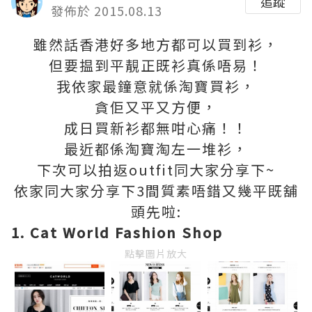
追蹤
發佈於 2015.08.13
雖然話香港好多地方都可以買到衫，
但要揾到平靚正既衫真係唔易！
我依家最鐘意就係淘寶買衫，
貪佢又平又方便，
成日買新衫都無咁心痛！！
最近都係淘寶淘左一堆衫，
下次可以拍返outfit同大家分享下~
依家同大家分享下3間質素唔錯又幾平既舖
頭先啦:
1. Cat World Fashion Shop
點擊圖片放大