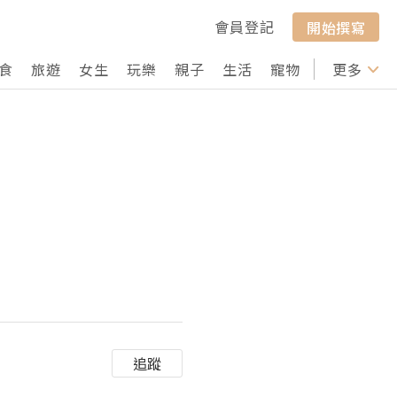
會員登記
開始撰寫
食
旅遊
女生
玩樂
親子
生活
寵物
行山
更多
打卡
追蹤