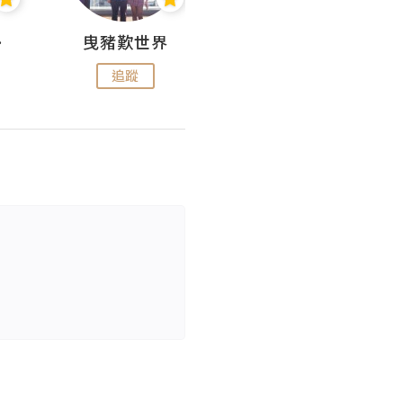
nius
曳豬歎世界
Koalascities (^O^)! @ UTravel
追蹤
追蹤