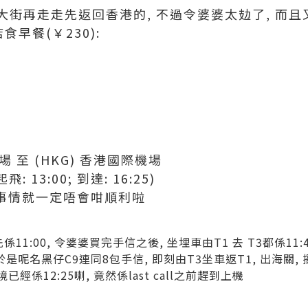
大街再走走先返回香港的, 不過令婆婆太攰了, 而
食早餐(￥230):
場 至 (HKG) 香港國際機場
飛: 13:00; 到達: 16:25)
咁事情就一定唔會咁順利啦
之後先係11:00, 令婆婆買完手信之後, 坐埋車由T1 去 T3都係11
是呢名黑仔C9連同8包手信, 即刻由T3坐車返T1, 出海關,
境已經係12:25喇, 竟然係last call之前趕到上機