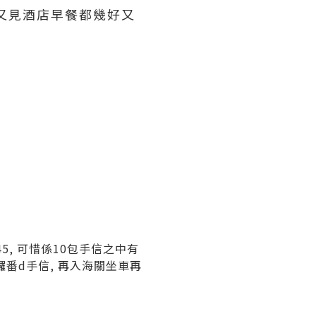
且又見酒店早餐都幾好又
:45, 可惜係10包手信之中有
 攞番d手信, 再入海關坐車再