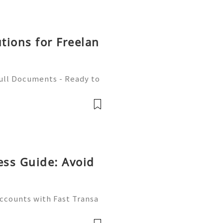
utions for Freelan
Full Documents - Ready to
580) 771-7982 ✈️ Telegra
mZone 📧 Email:
ess Guide: Avoid
Accounts with Fast Transa
tive digital economy of 2
ate differentiator. Wheth