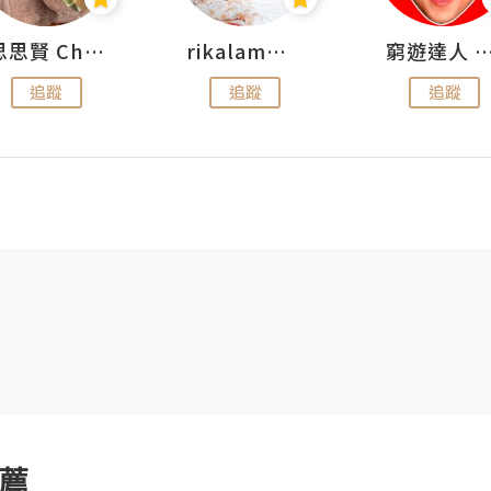
思思賢 ChillMyBabe
rikalammm
窮遊達人 Mr.TravelGe
追蹤
追蹤
追蹤
薦