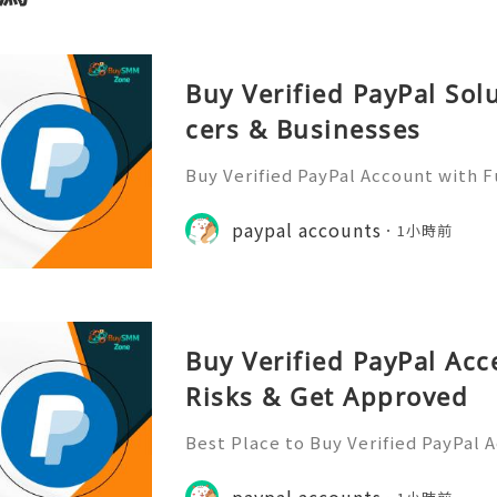
Buy Verified PayPal Sol
cers & Businesses
Buy Verified PayPal Account with 
Use Contact Info 📞 WhatsApp: +1 (
m: @BuySmmZone ✅ Skype: BuySm
paypal accounts
1小時前
Buy Verified PayPal Acc
Risks & Get Approved
Best Place to Buy Verified PayPal 
ction Speeds In the hyper-competi
026, transaction speed is the ultim
paypal accounts