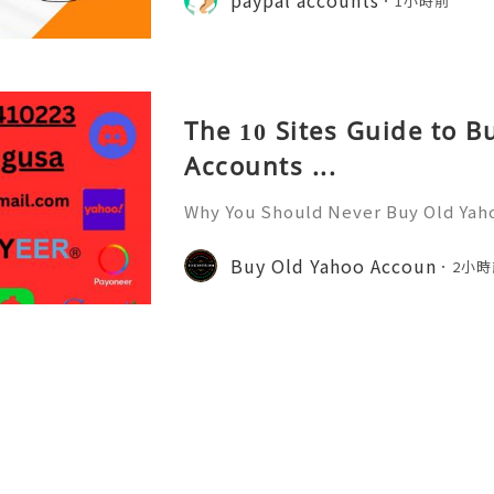
1小時前
er you are bidding on a
The 10 Sites Guide to 
Accounts ...
Why You Should Never Buy Old Yah
ntinues to be used by millions of 
onal communication, business cor
Buy Old Yahoo Accoun
2小時
ccount recovery. Because of