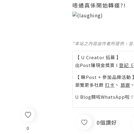
唔通真係開始轉運?!
*本站之內容由作者所提供，
【 U Creator 招募 】
出Post賺現金獎賞 l
登記《
【 睇Post + 參加品牌活動 
瀏覽更多社群
打卡
丶
旅遊
U Blog開咗WhatsAp
0個讚好
0