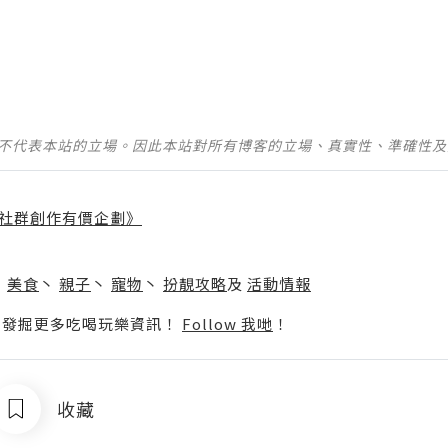
並不代表本站的立場。因此本站對所有博客的立場、真實性、準確性
社群創作有價企劃》
】
丶
美食
丶
親子
丶
寵物
丶
扮靚攻略
及
活動情報
p啦！發掘更多吃喝玩樂資訊！
Follow 我哋
！
收藏