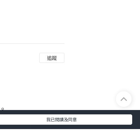
追蹤
。
我已閱讀及同意
入去濾水廠的，因
只係5分鐘左右。