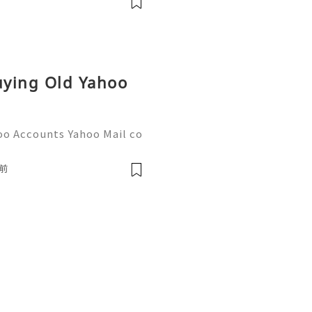
Buying Old Yahoo
oo Accounts Yahoo Mail co
people worldwide for pers
respondence, and online a
前