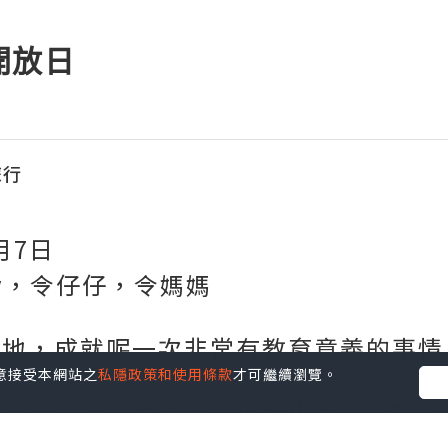
開放日
旅行
月7日
dy，令仔仔，令媽媽
我地，成就呢一次非常有教育意義的事情
您同意接受本網站之
私隱政策和使用條款
才可繼續瀏覽。
覺得好正呀！有專車喺馬鞍山市中心接駁
差不多一去到車站就可以上到車，車程