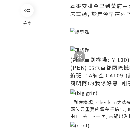
本來安排今早到黃府井
未試過, 於是今早在酒店
分享
(計程車到機場: ￥100)
(PEK) 北京首都國際機
航班: CA航空 CA109 (起
講明阿C9我係好黑, 
, 到左機場, Check in
兩包最重要的留在手信店, 於
由T1 去 T3一次, 未過出入