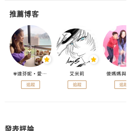
推薦博客
點滴
✾達芬妮•愛孩子•愛生活✾
艾米莉
追蹤
追蹤
追蹤
發表評論