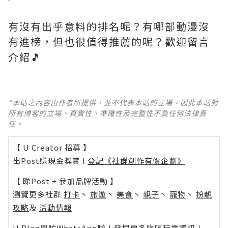
有沒有出乎意料的排名呢？有哪部動漫沒
有進榜，但也很值得推薦的呢？歡迎留言
介紹🎵
*本站之內容由作者所提供，並不代表本站的立場。因此本站對
所有博客的立場、真實性、準確性及完整性不負任何法律責
任。
【 U Creator 招募 】
出Post賺現金獎賞 l
登記《社群創作有價企劃》
【 睇Post + 參加品牌活動 】
瀏覽更多社群
打卡
丶
旅遊
丶
美食
丶
親子
丶
寵物
丶
扮靚
攻略
及
活動情報
U Blog開咗WhatsApp啦！發掘更多吃喝玩樂資訊！