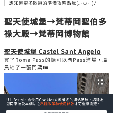
想知道更多歐遊的準備攻略點我(｡･ω･｡)ﾉ
聖天使城堡→梵蒂岡聖伯多
祿大殿→梵蒂岡博物館
聖天使城堡 Castel Sant Angelo
買了Roma Pass的話可以憑Pass進場，職
員給了一張門票🎟️
U Lifestyle 會使用Cookies來改善您的網站體驗，請確定
您同意接受本網站之
私隱政策和使用條款
才可繼續瀏覽。