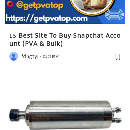
15 Best Site To Buy Snapchat Acco
unt (PVA & Bulk)
fdhgtyi
31分鐘前