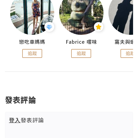
戀吃車媽媽
Fabrice 嚐味
窩夫與蝦
追蹤
追蹤
追蹤
發表評論
登入
發表評論