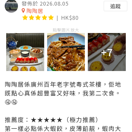
發佈於 2026.08.05
追蹤
陶陶居
HK$80
點擊圖片放大
+7
陶陶居係廣州百年老字號粵式茶樓，佢地
既點心真係超豐富又好味，我第二次食。
🤤🤤
推薦度：★★★★★（極力推薦）
第一樣必點係大蝦餃，皮薄餡靚，蝦肉大