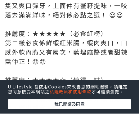
隻又爽口彈牙，上面仲有蟹籽提味，一咬
落去滿滿鮮味，絕對係必點之選！ 😍😍
推薦度：★★★★★（必食紅榜）
第二樣必食係鮮蝦紅米腸，蝦肉爽口，口
感外軟內脆又有層次，蘸埋麻醬或者甜辣
醬仲正！😍😍
推薦度：★★★★☆（值得一試）
U Lifestyle 會使用Cookies來改善您的網站體驗，請確定
醬皇蒸鳳爪:蒸到非常入味、軟爛骨肉分
您同意接受本網站之
私隱政策和使用條款
才可繼續瀏覽。
離，咬落去滿滿膠原蛋白，醬汁鹹甜適
我已閱讀及同意
中，老少咸宜。👍🏻👍🏻
推薦度：★★★★☆（甜品控必點）