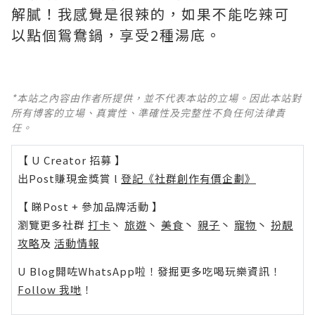
解膩！我感覺是很辣的，如果不能吃辣可
以點個鴛鴦鍋，享受2種湯底。
*本站之內容由作者所提供，並不代表本站的立場。因此本站對
所有博客的立場、真實性、準確性及完整性不負任何法律責
任。
【 U Creator 招募 】
出Post賺現金獎賞 l
登記《社群創作有價企劃》
【 睇Post + 參加品牌活動 】
瀏覽更多社群
打卡
丶
旅遊
丶
美食
丶
親子
丶
寵物
丶
扮靚
攻略
及
活動情報
U Blog開咗WhatsApp啦！發掘更多吃喝玩樂資訊！
Follow 我哋
！