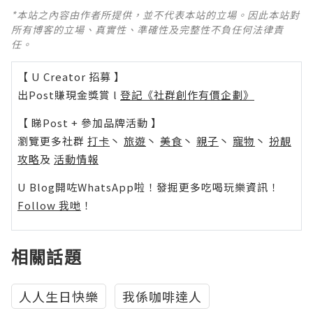
*本站之內容由作者所提供，並不代表本站的立場。因此本站對
所有博客的立場、真實性、準確性及完整性不負任何法律責
任。
【 U Creator 招募 】
出Post賺現金獎賞 l
登記《社群創作有價企劃》
【 睇Post + 參加品牌活動 】
瀏覽更多社群
打卡
丶
旅遊
丶
美食
丶
親子
丶
寵物
丶
扮靚
攻略
及
活動情報
U Blog開咗WhatsApp啦！發掘更多吃喝玩樂資訊！
Follow 我哋
！
相關話題
人人生日快樂
我係咖啡達人