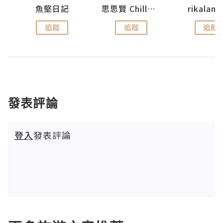
urnal
魚堅日記
思思賢 ChillMyBabe
rikala
追蹤
追蹤
追蹤
發表評論
登入
發表評論