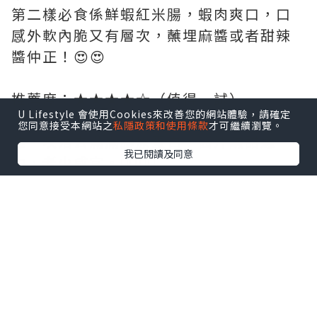
第二樣必食係鮮蝦紅米腸，蝦肉爽口，口
感外軟內脆又有層次，蘸埋麻醬或者甜辣
醬仲正！😍😍
推薦度：★★★★☆（值得一試）
U Lifestyle 會使用Cookies來改善您的網站體驗，請確定
醬皇蒸鳳爪:蒸到非常入味、軟爛骨肉分
您同意接受本網站之
私隱政策和使用條款
才可繼續瀏覽。
離，咬落去滿滿膠原蛋白，醬汁鹹甜適
我已閱讀及同意
中，老少咸宜。👍🏻👍🏻
推薦度：★★★★☆（甜品控必點）
酥皮牛奶蛋撻:撻皮層次分明超酥脆，裏面
嘅蛋漿奶香濃郁，甜度岩岩好，熱辣辣食
一啖極之幸福。😎😎