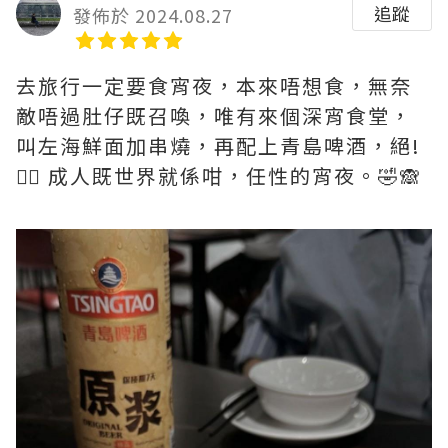
追蹤
發佈於 2024.08.27
去旅行一定要食宵夜，本來唔想食，無奈
敵唔過肚仔既召喚，唯有來個深宵食堂，
叫左海鮮面加串燒，再配上青島啤酒，絕!
👍🏻 成人既世界就係咁，任性的宵夜。🤣🙈