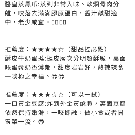
醬皇蒸鳳爪:蒸到非常入味、軟爛骨肉分
離，咬落去滿滿膠原蛋白，醬汁鹹甜適
中，老少咸宜。👍🏻👍🏻
推薦度：★★★★☆（甜品控必點）
酥皮牛奶蛋撻:撻皮層次分明超酥脆，裏面
嘅蛋漿奶香濃郁，甜度岩岩好，熱辣辣食
一啖極之幸福。😎😎
推薦度：★★★☆☆（可以一試）
一口黃金豆腐:炸到外金黃酥脆，裏面豆腐
依然保持嫩滑，一咬即融，做小食或者開
胃菜一流。😎