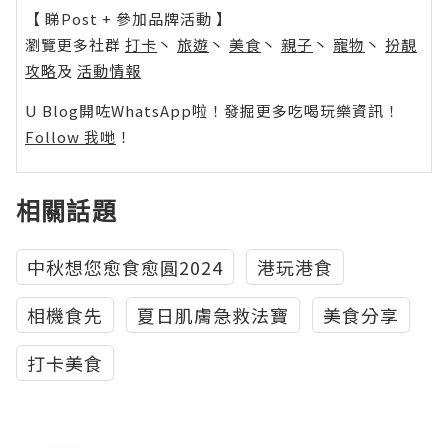
【 睇Post + 參加品牌活動 】
瀏覽更多社群
打卡
丶
旅遊
丶
美食
丶
親子
丶
寵物
丶
扮靚
攻略
及
活動情報
U Blog開咗WhatsApp啦！發掘更多吃喝玩樂資訊！
Follow 我哋
！
相關話題
中秋想您愈食愈圓2024
港玩港食
相機食先
夏日肌膚急救法寶
美食分享
打卡美食