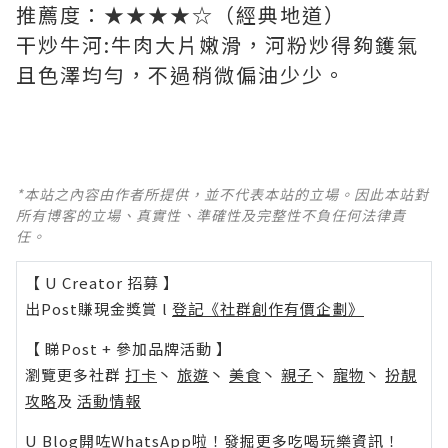
推薦度：★★★★☆（經典地道）
干炒牛河:牛肉大片嫩滑，河粉炒得夠鑊氣
且色澤均勻，不過稍微偏油少少。
*本站之內容由作者所提供，並不代表本站的立場。因此本站對
所有博客的立場、真實性、準確性及完整性不負任何法律責
任。
【 U Creator 招募 】
出Post賺現金獎賞 l
登記《社群創作有價企劃》
【 睇Post + 參加品牌活動 】
瀏覽更多社群
打卡
丶
旅遊
丶
美食
丶
親子
丶
寵物
丶
扮靚
攻略
及
活動情報
U Blog開咗WhatsApp啦！發掘更多吃喝玩樂資訊！