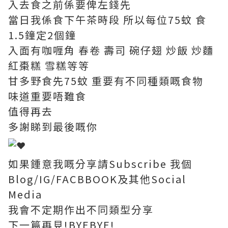
入去食之前係要俾左錢先
當日我係食下午茶時段 所以每位75蚊 食
1.5鐘定2個鐘
入面有咖喱角 春卷 壽司 碗仔翅 炒飯 炒麵
紅棗糕 雪糕等等
甘多野食先75蚊 重要有不同種類嘅食物
味道重要唔難食
值得再去
多謝睇到最後嘅你
如果鍾意我嘅分享請Subscribe 我個
Blog/IG/FACBBOOK及其他Social
Media
我會不定期作出不同類型分享
下一篇再見!BYEBYE!