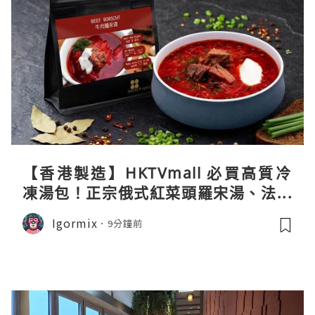
【香港製造】HKTVmall 必買高質冷
凍湯包！正宗俄式紅菜頭羅宋湯、法式
龍蝦濃湯與生酮膠原蛋白骨頭湯全攻略
Igormix
9分鐘前