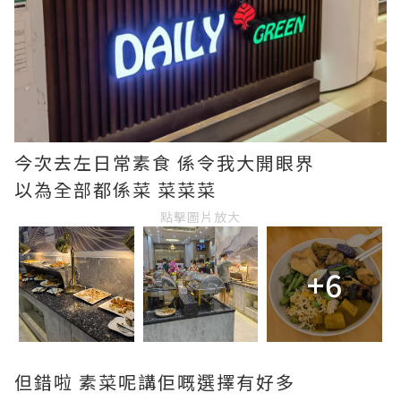
今次去左日常素食 係令我大開眼界
以為全部都係菜 菜菜菜
點擊圖片放大
+6
但錯啦 素菜呢講佢嘅選擇有好多