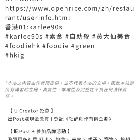
https://www.openrice.com/zh/restau
rant/userinfo.html
香港01:karlee90s
#karlee90s
#素食
#自助餐
#黃大仙美食
#foodiehk
#foodie
#green
#hkig
*本站之內容由作者所提供，並不代表本站的立場。因此本站對
所有博客的立場、真實性、準確性及完整性不負任何法律責
任。
【 U Creator 招募 】
出Post賺現金獎賞 l
登記《社群創作有價企劃》
【 睇Post + 參加品牌活動 】
瀏覽更多社群
打卡
丶
旅遊
丶
美食
丶
親子
丶
寵物
丶
扮靚