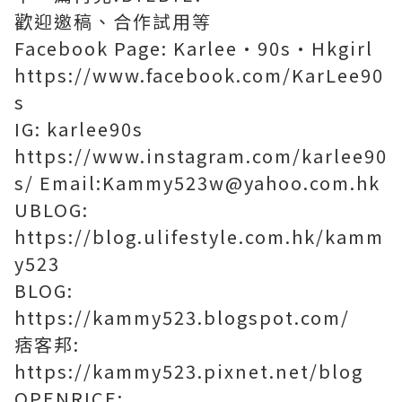
歡迎邀稿、合作試用等
Facebook Page: Karlee•90s•Hkgirl
https://www.facebook.com/KarLee90
s
IG: karlee90s
https://www.instagram.com/karlee90
s/
Email:Kammy523w@yahoo.com.hk
UBLOG:
https://blog.ulifestyle.com.hk/kamm
y523
BLOG:
https://kammy523.blogspot.com/
痞客邦:
https://kammy523.pixnet.net/blog
OPENRICE: