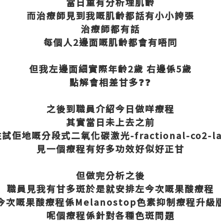
當日重有分析埋肌齡
而治療師見到我嘅肌齡都話有小小誇張
治療師都有話
每個人2邊面嘅肌齡都會有唔同
但我左邊面細實際年齡2歲 右邊係5歲
點解會相差甘多❓❓
之後到職員介紹今日做咩療程
其實當日未上去之前
試佢地嘅分段式二氧化碳激光-fractional-co2-la
見一個療程有好多功效好似好正甘
但做完分析之後
職員見我有甘多斑於是就安排左今次嘅果酸療程
今次嘅果酸療程係Melanostop色素抑制療程升級
呢個療程係針對各種色斑問題