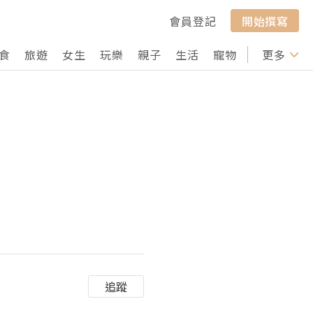
會員登記
開始撰寫
食
旅遊
女生
玩樂
親子
生活
寵物
行山
更多
打卡
追蹤