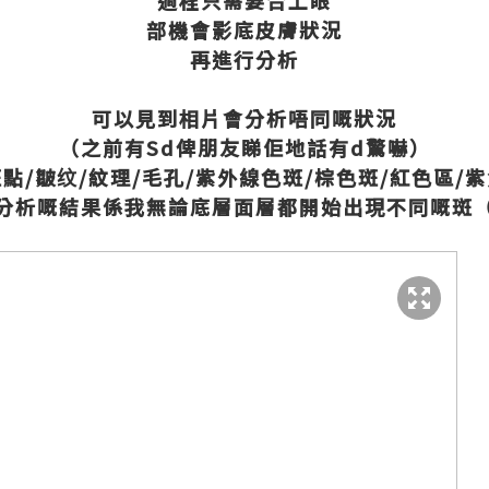
過程只需要合上眼
部機會影底皮膚狀況
再進行分析
可以見到相片會分析唔同嘅狀況
（之前有Sd俾朋友睇佢地話有d驚嚇）
點/皺纹/紋理/毛孔/紫外線色斑/棕色斑/紅色區/
分析嘅結果係我無論底層面層都開始出現不同嘅斑