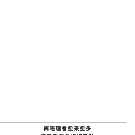
再唔理會愈來愈多