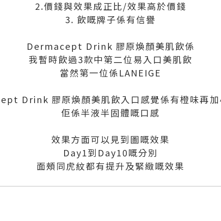
2.價錢與效果成正比/效果高於價錢
3. 飲嘅牌子係有信譽
Dermacept Drink 膠原煥顏美肌飲係
我暫時飲過3款中第二位易入口美肌飲
當然第一位係LANEIGE
acept Drink 膠原煥顏美肌飲入口感覺係有橙味再
佢係半液半固體嘅口感
效果方面可以見到圖嘅效果
Day1到Day10嘅分別
面頰同虎紋都有提升及緊緻嘅效果