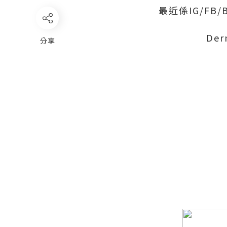
最近係IG/FB/
De
分享