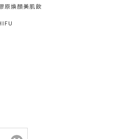
nk 膠原煥顏美肌飲
IFU