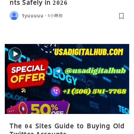
nts Safely in 2026
tyuuuuu
5小時前
The 04 Sites Guide to Buying Old