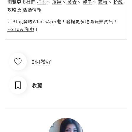
瀏覽更多社群
打卡
丶
旅遊
丶
美食
丶
親子
丶
寵物
丶
扮靚
攻略
及
活動情報
U Blog開咗WhatsApp啦！發掘更多吃喝玩樂資訊！
Follow 我哋
！
0個讚好
收藏