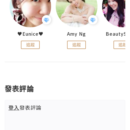
h 夏沫
♥Eunice♥
Amy Ng
追蹤
追蹤
追蹤
發表評論
登入
發表評論