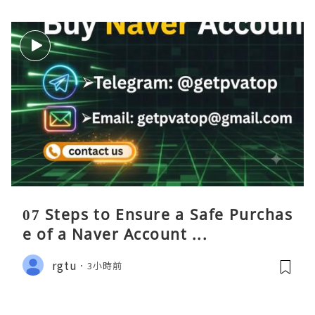
07 Steps to Ensure a Safe Purchas
e of a Naver Account ...
rgtu
3小時前