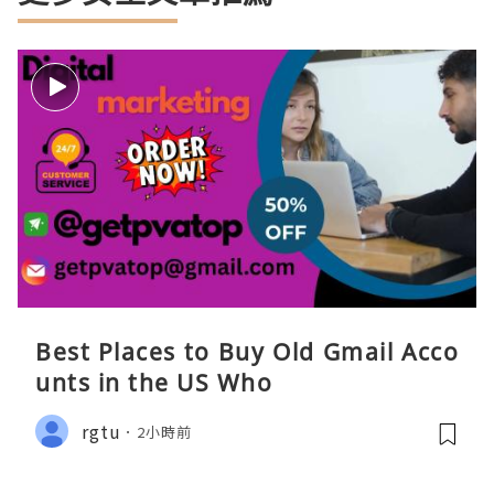
Best Places to Buy Old Gmail Acco
unts in the US Who
rgtu
2小時前