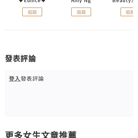
h 夏沫
♥Eunice♥
Amy Ng
追蹤
追蹤
追蹤
發表評論
登入
發表評論
更多女生文章推薦