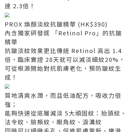
達 2.3倍！
PROX 煥顏淡紋抗皺精華 (HK$390)
內含獨家研發既 「Retinol Pro」的抗皺
精華
抗皺淡紋效果更比傳統 Retinol 高出 1.4
倍，臨床實證 28天就可以減淡細紋20%，
可從根源開始對抗肌膚老化，預防皺紋生
成！
質地清爽水潤，而且低油配方，吸收力很
強；
能夠快速從底層減淡 5大頑固紋：抬頭紋、
法令紋、臉頰紋、眼角紋、淚溝紋
同時可以細緻毛孔、促進肌膚更新、嫩滑