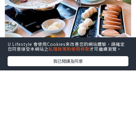
U Lifestyle 會使用Cookies來改善您的網站體驗，請確定
您同意接受本網站之
私隱政策和使用條款
才可繼續瀏覽。
我已閱讀及同意
係香港想要打邊爐慶祝生日 ，我就搵到呢
間台式火鍋「肉多多火鍋」 ！問左台灣朋
友，原肉多多係台灣已經有 50家分店，喺
台灣好出名，連朋友都推薦！
原來香港嘅肉多多火鍋喺佢哋全球嘅首家
海外分店，以歡樂台式服務紅遍台灣！最