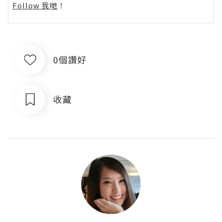
Follow 我哋
！
0個讚好
收藏