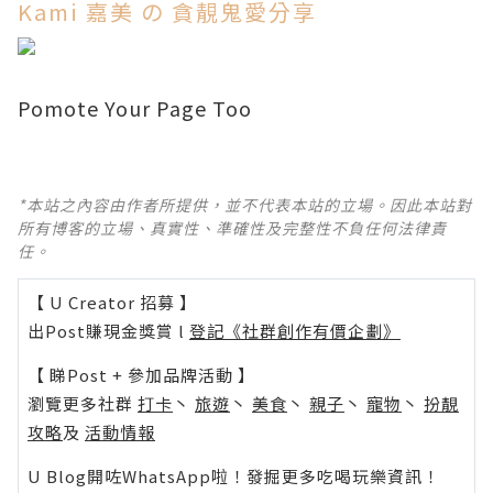
Kami 嘉美 の 貪靚鬼愛分享
Pomote Your Page Too
*本站之內容由作者所提供，並不代表本站的立場。因此本站對
所有博客的立場、真實性、準確性及完整性不負任何法律責
任。
【 U Creator 招募 】
出Post賺現金獎賞 l
登記《社群創作有價企劃》
【 睇Post + 參加品牌活動 】
瀏覽更多社群
打卡
丶
旅遊
丶
美食
丶
親子
丶
寵物
丶
扮靚
攻略
及
活動情報
U Blog開咗WhatsApp啦！發掘更多吃喝玩樂資訊！