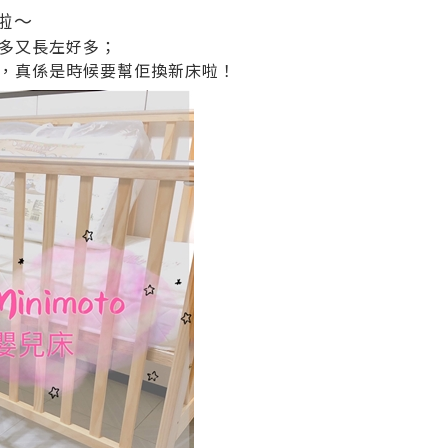
啦～
好多又長左好多；
，真係是時候要幫佢換新床啦！