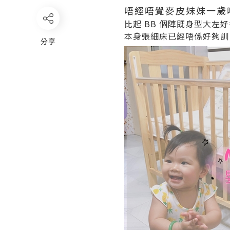
唔經唔覺麥皮妹妹一歲
比起 BB 個陣既身型大左
本身張細床已經唔係好夠訓
分享