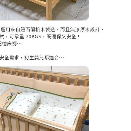
嬰兒床選用來自紐西蘭松木製造，而且無漆原木設計，
準測試，可承重 20KGS，既環保又安全！
棉記憶床褥～
安全需求，初生嬰兒都適合～