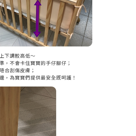
上下調較高低～
準，不會卡住寶寶的手仔腳仔；
唔合刮傷皮膚；
邊，為寶寶們提供最安全既呵護！