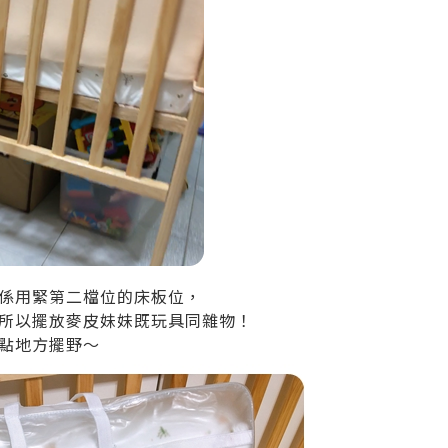
係用緊第二檔位的床板位，
所以擺放麥皮妹妹既玩具同雜物！
點地方擺野～