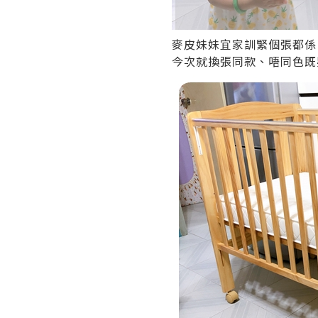
麥皮妹妹宜家訓緊個張都係 M
今次就換張同款、唔同色既