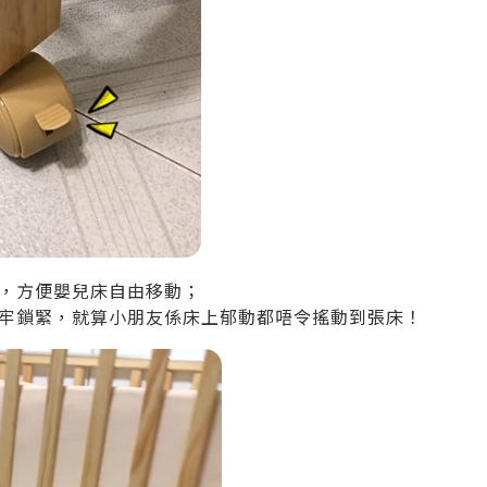
，方便嬰兒床自由移動；
牢鎖緊，就算小朋友係床上郁動都唔令搖動到張床！