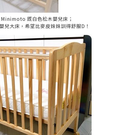
inimoto 既白色松木嬰兒床；
嬰兒大床，希望比麥皮妹妹訓得舒服D！