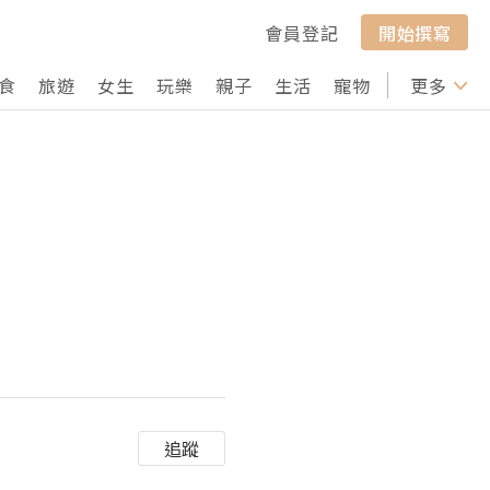
會員登記
開始撰寫
食
旅遊
女生
玩樂
親子
生活
寵物
行山
更多
打卡
追蹤