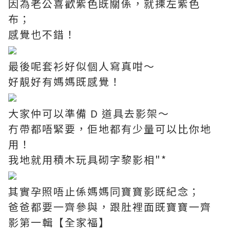
因為老公喜歡紫色既關係，就揀左紫色
布；
感覺也不錯！
最後呢套衫好似個人寫真咁～
好靚好有媽媽既感覺！
大家仲可以準備 D 道具去影架～
冇帶都唔緊要，佢地都有少量可以比你地
用！
我地就用積木玩具砌字黎影相"*
其實孕照唔止係媽媽同寶寶影既紀念；
爸爸都要一齊參與，跟肚裡面既寶寶一齊
影第一輯【全家福】