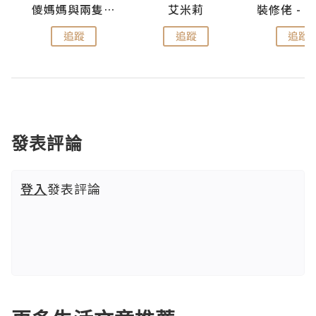
點滴
儍媽媽與兩隻小魔怪之家
艾米莉
追蹤
追蹤
追蹤
發表評論
登入
發表評論