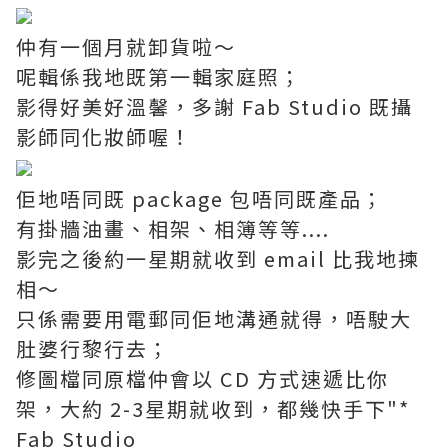
仲有一個月就卸貨啦～
呢輯係我地既第一輯家庭照；
影得好美好溫馨，多謝 Fab Studio 既攝
影師同化妝師喔！
佢地唔同既 package 包唔同既產品；
有掛牆油畫、相架、相簿等等....
影完之後約一星期就收到 email 比我地揀
相～
只係需要用電郵同佢地溝通就得，唔駛大
肚婆行黎行去；
修圖檔同原檔仲會以 CD 方式速遞比你
架，大約 2-3星期就收到，都幾快手下"*
Fab Studio