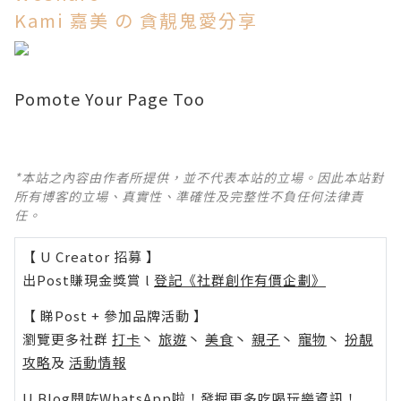
Kami 嘉美 の 貪靚鬼愛分享
Pomote Your Page Too
*本站之內容由作者所提供，並不代表本站的立場。因此本站對
所有博客的立場、真實性、準確性及完整性不負任何法律責
任。
【 U Creator 招募 】
出Post賺現金獎賞 l
登記《社群創作有價企劃》
【 睇Post + 參加品牌活動 】
瀏覽更多社群
打卡
丶
旅遊
丶
美食
丶
親子
丶
寵物
丶
扮靚
攻略
及
活動情報
U Blog開咗WhatsApp啦！發掘更多吃喝玩樂資訊！