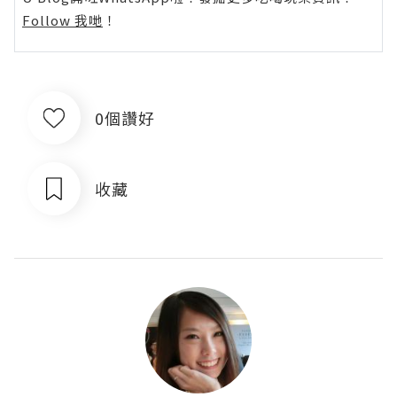
Follow 我哋
！
0個讚好
收藏