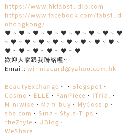
https://www.hkfabstudio.com
https://www.facebook.com/fabstudi
ohongkong/
♥ ~ ♥ ~ ♥ ~ ♥ ~ ♥ ~ ♥ ~ ♥ ~ ♥ ~ ♥
~ ♥ ~ ♥ ~ ♥ ~ ♥ ~ ♥ ~ ♥ ~ ♥ ~ ♥ ~
♥ ~ ♥ ~ ♥ ~ ♥ ~ ♥ ~ ♥
歡迎大家跟我聯絡喔~
Email:
winniecard@yahoo.com.hk
BeautyExchange
．．
Blogspot
．
Cosmo
．
ELLE
．
FanPiece
．
iTrial
．
Miniwise
．
Mamibuy
．
MyCossip
．
she.com
．
Sina
．
Style-Tips
．
theZtyle
．
UBlog
．
WeShare