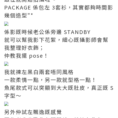
PACKAGE 係包左 3套衫，其實都夠時間影
幾個造型"*
係影既時候老公係旁邊 STANDBY
就可以幫我影下花絮，細心既攝影師會幫
我整理好衣飾；
仲教我擺 pose！
我就揀左黑白兩套唔同風格
一款柔情一點，另一款就型格一點！
魚尾款式可以突顯到大大既肚皮，真正既 S
字型～
另外仲試左飄逸既感覺