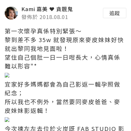
Kami 嘉美 ❤ 貪靚鬼
追蹤
發佈於 2018.08.01
第一次懷孕真係特別緊張～
黎到差不多 35w 就發現原來麥皮妹妹好快
就出黎同我地見面啦！
望住自己個肚一日一日咁長大，心情真係
難以形容"*
宜家好多媽媽都會為自己影返一輯孕照做
紀念；
所以我也不例外，當然要同麥皮爸爸、麥
皮妹妹影返輯！
今次揀左左去位於火炭既 FAB STUDIO 影