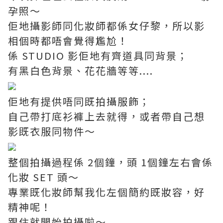
孕照～
佢地攝影師同化妝師都係女仔黎，所以影
相個時都唔會覺得尷尬！
係 STUDIO 影佢地有齊道具同背景；
有黑白色背景、花花牆等等....
佢地有提供唔同既拍攝服飾；
自己帶打底衫褲上去就得，或者帶自己想
影既衣服同物件～
整個拍攝過程係 2個鐘，頭 1個鐘左右會係
化妝 SET 頭～
專業既化妝師幫我化左個簡約既妝容，好
精神呢！
跟住就開始拍攝啦～