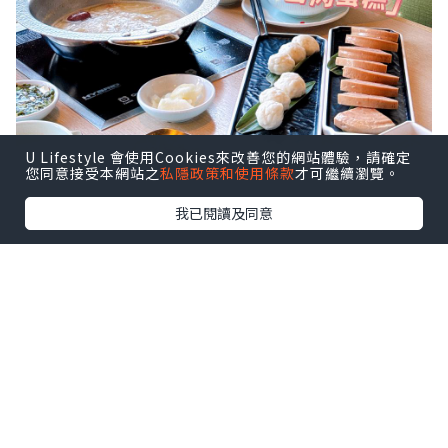
U Lifestyle 會使用Cookies來改善您的網站體驗，請確定
您同意接受本網站之
私隱政策和使用條款
才可繼續瀏覽。
我已閱讀及同意
係香港想要打邊爐慶祝生日 ，我就搵到呢
間台式火鍋「肉多多火鍋」 ！問左台灣朋
友，原肉多多係台灣已經有 50家分店，喺
台灣好出名，連朋友都推薦！
原來香港嘅肉多多火鍋喺佢哋全球嘅首家
海外分店，以歡樂台式服務紅遍台灣！最