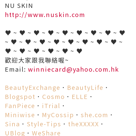
NU SKIN
http://www.nuskin.com
♥ ~ ♥ ~ ♥ ~ ♥ ~ ♥ ~ ♥ ~ ♥ ~ ♥ ~ ♥
~ ♥ ~ ♥ ~ ♥ ~ ♥ ~ ♥ ~ ♥ ~ ♥ ~ ♥ ~
♥ ~ ♥ ~ ♥ ~ ♥ ~ ♥ ~ ♥
歡迎大家跟我聯絡喔~
Email:
winniecard@yahoo.com.hk
BeautyExchange
．
BeautyLife
．
Blogspot
．
Cosmo
．
ELLE
．
FanPiece
．
iTrial
．
Miniwise
．
MyCossip
．
she.com
．
Sina
．
Style-Tips
．
theXXXXX
．
UBlog
．
WeShare