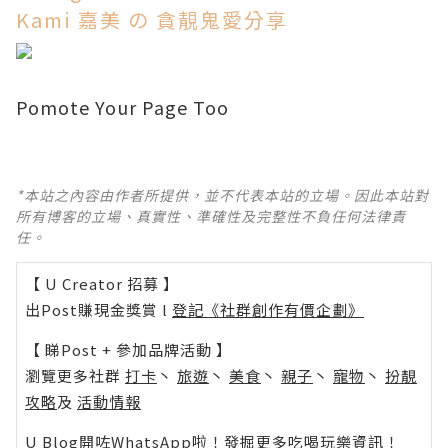
Kami 嘉美 の 貪靚鬼愛分享
Pomote Your Page Too
*本站之內容由作者所提供，並不代表本站的立場。因此本站對
所有博客的立場、真實性、準確性及完整性不負任何法律責
任。
【 U Creator 招募 】
出Post賺現金獎賞 l
登記《社群創作有價企劃》
【 睇Post + 參加品牌活動 】
瀏覽更多社群
打卡
丶
旅遊
丶
美食
丶
親子
丶
寵物
丶
扮靚
攻略
及
活動情報
U Blog開咗WhatsApp啦！發掘更多吃喝玩樂資訊！