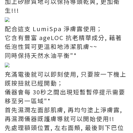
加上矽膠質地可以保持導頭乾爽, 更加衛
生!!!
配合這支 LumiSpa 淨膚露使用；
它含有豐富 ageLOC 抗老精華成分, 藉著
低泡性質可更溫和地沛潔肌膚~~
同時保持天然水油平衡"*
充滿電後就可以即刻使用, 只要按一下機上
既按扭就已經開動；
儀器會每 30秒之間出現短暫暫停提示需要
移至另一區域"*
首先濕潤左面部肌膚, 再均勻塗上淨膚露,
再濕潤儀器既護膚導就可以開始使用!!
先處理額頭位置, 左右面頰, 最後到下巴位