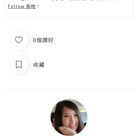
Follow 我哋
！
0個讚好
收藏