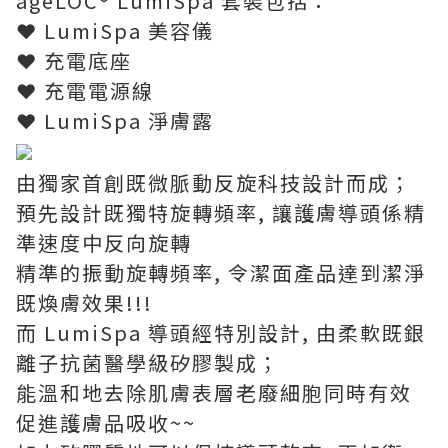
ageLOC® LumiSpa 套裝包括：
❤ LumiSpa 美容儀
❤ 充電底座
❤ 充電電源線
❤ LumiSpa 淨膚露
由獨家首創既微脈動反旋科技設計而成；
預先設計既獨特旋轉頻率, 讓護膚導頭係精
準速度中反向旋轉
精準的振動旋轉頻率, 令潔面產品達到潔淨
既煥膚效果!!!
而 LumiSpa 導頭經特別設計, 由柔軟既銀
離子抗菌醫學級矽膠製成；
能溫和地去除肌膚表層老廢細胞同時有效
促進護膚品吸收~~