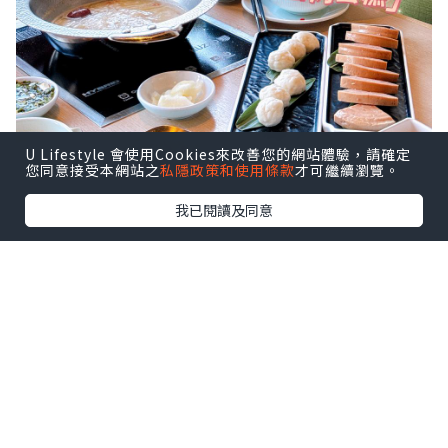
U Lifestyle 會使用Cookies來改善您的網站體驗，請確定
您同意接受本網站之
私隱政策和使用條款
才可繼續瀏覽。
我已閱讀及同意
係香港想要打邊爐慶祝生日 ，我就搵到呢
間台式火鍋「肉多多火鍋」 ！問左台灣朋
友，原肉多多係台灣已經有 50家分店，喺
台灣好出名，連朋友都推薦！
原來香港嘅肉多多火鍋喺佢哋全球嘅首家
海外分店，以歡樂台式服務紅遍台灣！最