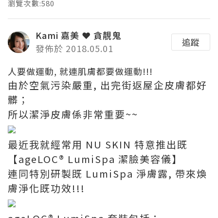
瀏覽次數:580
Kami 嘉美 ❤ 貪靚鬼
追蹤
發佈於 2018.05.01
人要做運動, 就連肌膚都要做運動!!!
由於空氣污染嚴重, 出完街返屋企皮膚都好
髒；
所以潔淨皮膚係非常重要~~
最近我就經常用 NU SKIN 特意推出既
【ageLOC® LumiSpa 潔臉美容儀】
連同特別研製既 LumiSpa 淨膚露, 帶來煥
膚淨化既功效!!!