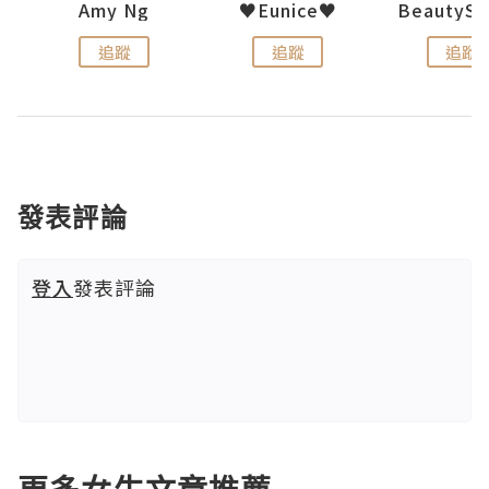
h 夏沫
Amy Ng
♥Eunice♥
追蹤
追蹤
追蹤
發表評論
登入
發表評論