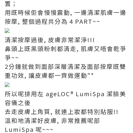
置；
用既時候佢會慢慢震動, 一邊清潔肌膚一邊
按摩, 整個過程共分為 4 PART~~
清潔按摩過後, 皮膚非常潔淨!!!
鼻頭上既黑頭粉刺都清走, 肌膚又唔會乾爭
爭~~
2分鐘就做到面部深層清潔及面部按摩既雙
重功效, 讓皮膚都一齊做運動"*
所以呢排用左 ageLOC® LumiSpa 潔臉美
容儀之後
去走皮膚上角質, 就連上妝都特別貼服!!
溫和地清潔好皮膚, 非常推薦呢部
LumiSpa 呢~~~