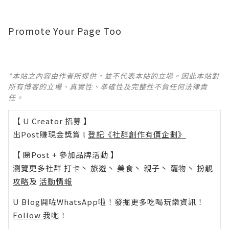
Promote Your Page Too
*本站之內容由作者所提供，並不代表本站的立場。因此本站對
所有博客的立場、真實性、準確性及完整性不負任何法律責
任。
【 U Creator 招募 】
出Post賺現金獎賞 l
登記《社群創作有價企劃》
【 睇Post + 參加品牌活動 】
瀏覽更多社群
打卡
丶
旅遊
丶
美食
丶
親子
丶
寵物
丶
扮靚
攻略
及
活動情報
U Blog開咗WhatsApp啦！發掘更多吃喝玩樂資訊！
Follow 我哋
！