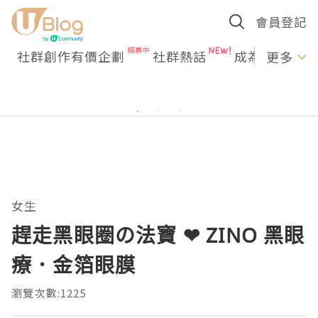
會員登記
社群創作有價企劃
社群熱話
成為U Creato
更多
女生
趕走黑眼圈の法寶 ❤ ZINO 黑眼
療．金箔眼膜
瀏覽次數:1225