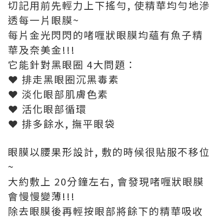
切記用前先輕力上下搖勻, 使精華均勻地滲
透每一片眼膜~
每片金光閃閃的啫喱狀眼膜均蘊有魚子精
華及奈美金!!!
它能針對黑眼圈 4大問題：
❤ 排走黑眼圈沉黑毒素
❤ 淡化眼部肌膚色素
❤ 活化眼部循環
❤ 排多餘水, 撫平眼袋
眼膜以腰果形設計, 敷的時候很貼服不移位
~
大約敷上 20分鐘左右, 會發現啫喱狀眼膜
會慢慢變薄!!!
除去眼膜後再輕按眼部將餘下的精華吸收