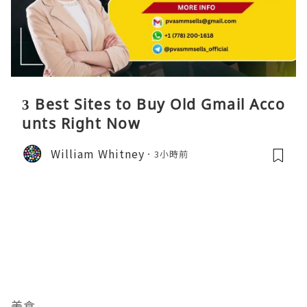
3 Best Sites to Buy Old Gmail Acco
unts Right Now
William Whitney
3小時前
美食