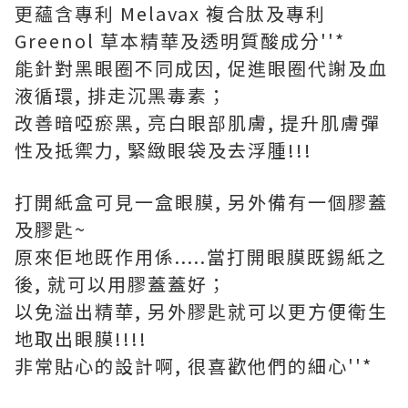
更蘊含專利 Melavax 複合肽及專利
Greenol 草本精華及透明質酸成分''*
能針對黑眼圈不同成因, 促進眼圈代謝及血
液循環, 排走沉黑毒素；
改善暗啞瘀黑, 亮白眼部肌膚, 提升肌膚彈
性及抵禦力, 緊緻眼袋及去浮腫!!!
打開紙盒可見一盒眼膜, 另外備有一個膠蓋
及膠匙~
原來佢地既作用係.....當打開眼膜既錫紙之
後, 就可以用膠蓋蓋好；
以免溢出精華, 另外膠匙就可以更方便衛生
地取出眼膜!!!!
非常貼心的設計啊, 很喜歡他們的細心''*