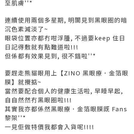
至肌膚''*
連續使用兩個多星期, 明閬見到黑眼圈的暗
沉色素減淡了~
眼袋位置亦都冇咁浮腫, 不過要keep 住日
日記得敷就有點難道啦!!!
但係都有效果見到, 很不錯啦''*
要趕走熊貓眼用上【ZINO 黑眼療．金箔眼
膜】就攪掂~
當然要配合個人的健康生活啦, 早睡早起,
自自然然冇黑眼圈啦!!!
其實我亦都係然黑眼療．金箔眼膜既 Fans
黎架''*
一見佢做特價我都會入貨呢!!!!