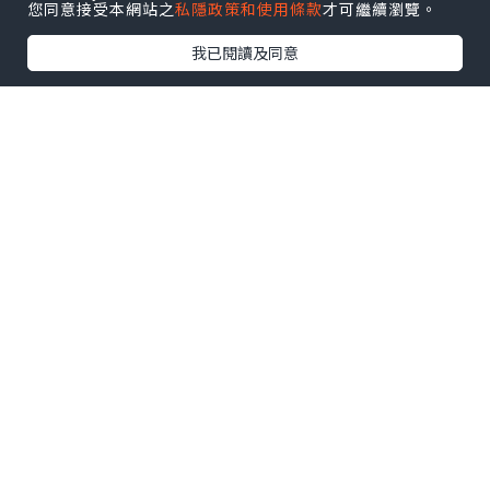
您同意接受本網站之
私隱政策和使用條款
才可繼續瀏覽。
我已閱讀及同意
係香港想要打邊爐慶祝生日 ，我就搵到呢
間台式火鍋「肉多多火鍋」 ！問左台灣朋
友，原肉多多係台灣已經有 50家分店，喺
台灣好出名，連朋友都推薦！
原來香港嘅肉多多火鍋喺佢哋全球嘅首家
海外分店，以歡樂台式服務紅遍台灣！最
特色嘅大肉盤，性價比超高，啱晒食肉
獸！重點生日聚餐仲送生日肉蛋糕🎂，好
有儀式感‼️
點擊圖片放大