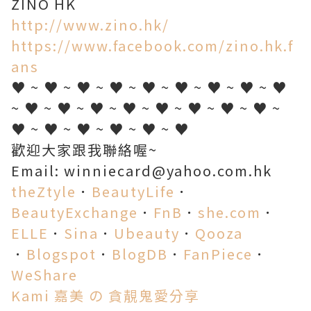
ZINO HK
http://www.zino.hk/
https://www.facebook.com/zino.hk.f
ans
♥ ~ ♥ ~ ♥ ~ ♥ ~ ♥ ~ ♥ ~ ♥ ~ ♥ ~ ♥
~ ♥ ~ ♥ ~ ♥ ~ ♥ ~ ♥ ~ ♥ ~ ♥ ~ ♥ ~
♥ ~ ♥ ~ ♥ ~ ♥ ~ ♥ ~ ♥
歡迎大家跟我聯絡喔~
Email: winniecard@yahoo.com.hk
theZtyle
．
BeautyLife
．
BeautyExchange
．
FnB
．
she.com
．
ELLE
．
Sina
．
Ubeauty
．
Qooza
．
Blogspot
．
BlogDB
．
FanPiece
．
WeShare
Kami 嘉美 の 貪靚鬼愛分享