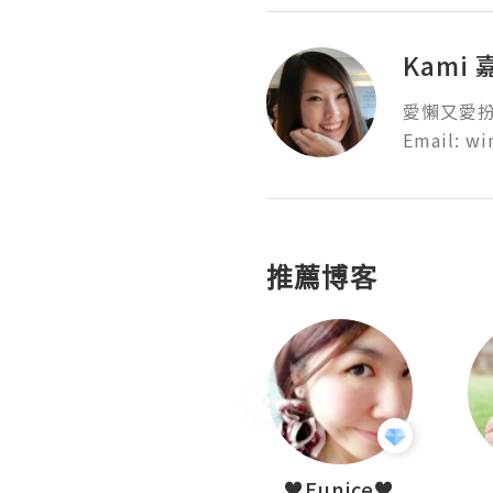
Kami
愛懶又愛扮靚
Email: w
推薦博客
LoveCath 夏沫
♥Eunice♥