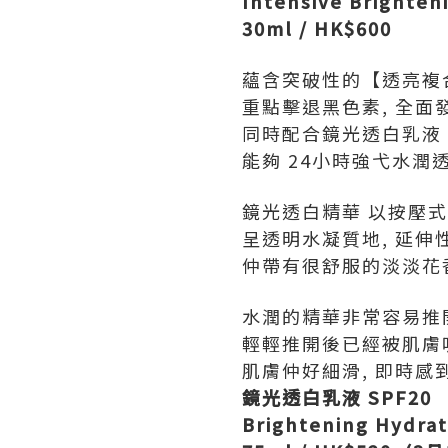
Intensive Brighten
30ml / HK$600
蘊含突破性的【透亮複
重點擊退黑色素, 全面發
同時配合鏡光透白乳液 S
能夠 24小時強弋水潤透
鏡光透白精華 以按壓式
呈透明水凝質地, 延伸
仲帶有很舒服的淡淡花香
水潤的精華非常容易推開
輕輕推開後已經被肌膚吸
肌膚仲好細滑, 即時感
鏡光透白乳液 SPF20
Brightening Hydrat