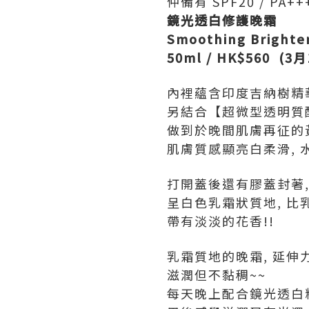
仲備有 SPF20 / PA
鏡光透白修護晚霜
Smoothing Brighte
50ml / HK$560 (
內裡蘊含印度吉納樹精華
另結合【超微型透明質
做到於晚間肌膚再征的
肌膚質感顯亮白柔滑, 水
打開蓋後還有膠蓋封著, 
呈白色乳霜狀質地, 比
帶有淡淡的花香!!
乳霜質地的晚霜, 延伸力
滋潤但不黏稠~~
每天晚上配合鏡光透白