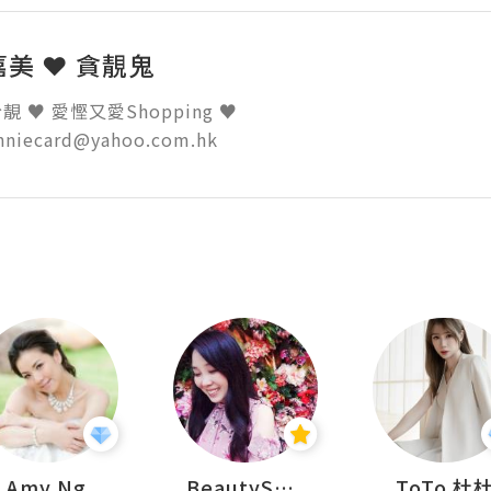
 嘉美 ❤ 貪靚鬼
 ♥ 愛慳又愛Shopping ♥ 

inniecard@yahoo.com.hk
Amy Ng
BeautySearch
ToTo 杜