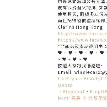
用後感覺滋潤又有光澤,
皮膚很滑溜又飽滿, 如鏡
使用數天, 肌膚多左份
而且記得習慣塗埋頸部, 
Clarins Hong Kong
http://www.clarins.
https://www.faceb
***產品及產品說明由 Cla
♥ ~ ♥ ~ ♥ ~ ♥ ~ ♥ 
~ ♥ ~ ♥ ~ ♥
歡迎大家跟我聯絡喔~
Email: winniecard@
theZtyle
．
BeautyLi
Qooza
．
Blogspot
．
BlogD
Kami 嘉美 の 貪靚鬼