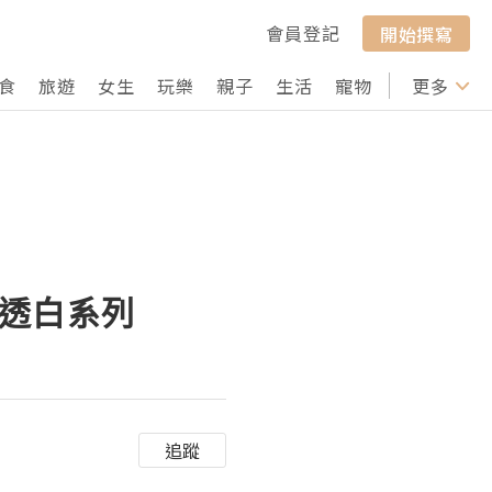
會員登記
開始撰寫
食
旅遊
女生
玩樂
親子
生活
寵物
行山
更多
打卡
光透白系列
追蹤