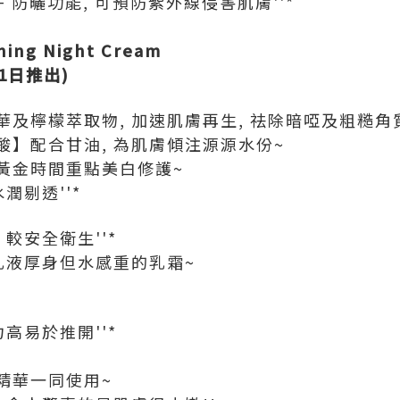
+++ 防曬功能, 可預防紫外線侵害肌膚''*
ning Night Cream
3月1日推出)
及檸檬萃取物, 加速肌膚再生, 祛除暗啞及粗糙角
酸】配合甘油, 為肌膚傾注源源水份~
黃金時間重點美白修護~
潤剔透''*
較安全衛生''*
乳液厚身但水感重的乳霜~
高易於推開''*
精華一同使用~