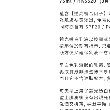
75ml / HK$520 (
蘊含【透亮複合因子】
為肌膚祛黃淡斑, 使表
同時亦含有 SPF20 
鏡光透白乳液以按壓式
按壓位於刻有指示, 只
既方便又確保乳液不會溢
呈白色乳液狀的乳霜, 
乳液質感非法透薄不厚身
而且它不含油脂配方, 
每天早上用了鏡光透白精
塗上肌膚後沒有出現死
滋潤又透薄, 連就平時 