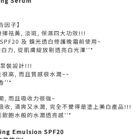
ing Serum
合因子】
揮祛黃, 淡斑, 保濕四大功效!!!
PF20 及 鏡光透白修護晚霜前使用~
白力, 從肌膚綻放剔透亮白光澤''*
泵裝設計!!!
性很高, 而且質感很水潤~~
''*
, 而且吸收力很強~
收, 清爽又水潤, 完全不覺得是塗上美白產品!!!
到飲飽水般的水潤透亮感''*
ing Emulsion SPF20