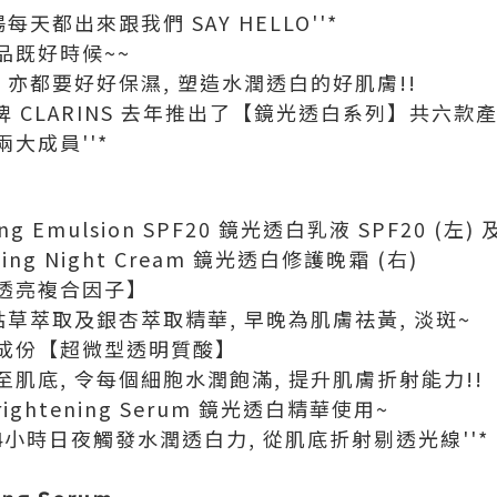
天都出來跟我們 SAY HELLO''*
品既好時候~~
 亦都要好好保濕, 塑造水潤透白的好肌膚!!
品牌 CLARINS 去年推出了【鏡光透白系列】共六款
大成員''*
ting Emulsion SPF20 鏡光透白乳液 SPF20 (左) 
ening Night Cream 鏡光透白修護晚霜 (右)
透亮複合因子】
姑草萃取及銀杏萃取精華, 早晚為肌膚祛黃, 淡斑~
成份【超微型透明質酸】
肌底, 令每個細胞水潤飽滿, 提升肌膚折射能力!!
Brightening Serum 鏡光透白精華使用~
24小時日夜觸發水潤透白力, 從肌底折射剔透光線''*