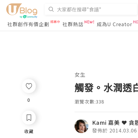
社群創作有價企劃
社群熱話
成為U Creator
女生
觸發。水潤透白
0
0
瀏覽次數:338
Kami 嘉美 ❤ 貪
發佈於 2014.03.06
收藏
收藏