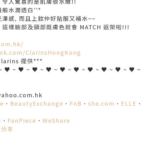
 令人驚喜的是肌膚很水嫩!!
般水潤透白''*
光澤感, 而且上妝仲好貼服又補水~~
這樣臉部及頸部既膚色就會 MATCH 返架啦!!!
com.hk/
ook.com/ClarinsHongKong
rins 提供***
~ ♥ ~ ♥ ~ ♥ ~ ♥ ~ ♥ ~ ♥ ~ ♥ ~ ♥ ~ ♥ ~ ♥ 
yahoo.com.hk
fe
．
BeautyExchange
．
FnB
．
she.com
．
ELLE
B
．
FanPiece
．
WeShare
愛分享