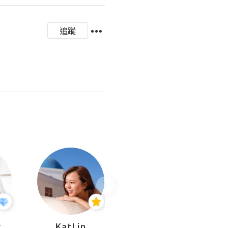
追蹤
杜
KatLin
Missmiki 米奇小姐