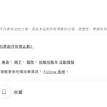
並不代表本站的立場。因此本站對所有博客的立場、真實性、準確性
社群創作有價企劃》
】
丶
美食
丶
親子
丶
寵物
丶
扮靚攻略
及
活動情報
p啦！發掘更多吃喝玩樂資訊！
Follow 我哋
！
收藏