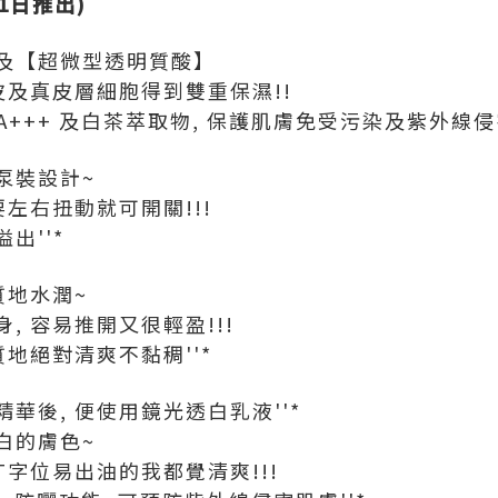
3月1日推出)
及【超微型透明質酸】
皮及真皮層細胞得到雙重保濕!!
/ PA+++ 及白茶萃取物, 保護肌膚免受污染及紫外線侵
泵裝設計~
要左右扭動就可開關!!!
出''*
質地水潤~
, 容易推開又很輕盈!!!
質地絕對清爽不黏稠''*
華後, 便使用鏡光透白乳液''*
白的膚色~
T字位易出油的我都覺清爽!!!