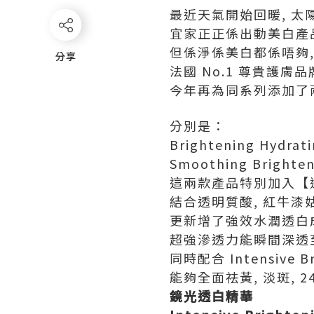
最近天氣開始回暖, 太陽每
宜家正正係出動美白產
但係淨係美白都係唔夠,
分享
分享
法國 No.1 尊貴護膚
今年再為同系列添加了兩
分別是：
Brightening Hydra
Smoothing Bright
這兩款產品特別加入【
結合透明質酸, 紅牛漆
更新增了強效水潤透白
超強滲透力能瞬間深透至
同時配合 Intensive 
能夠全面祛黃, 淡斑, 
鏡光透白精華