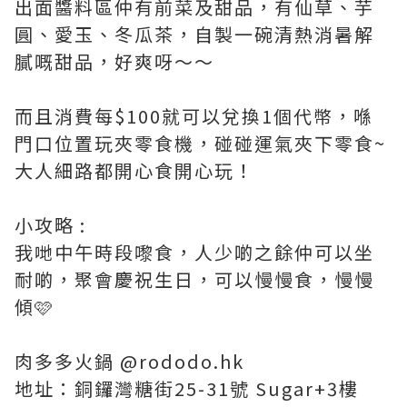
出面醬料區仲有前菜及甜品，有仙草、芋
圓、愛玉、冬瓜茶，自製一碗清熱消暑解
膩嘅甜品，好爽呀～～
而且消費每$100就可以兌換1個代幣，喺
門口位置玩夾零食機，碰碰運氣夾下零食~
大人細路都開心食開心玩！
小攻略 :
我哋中午時段嚟食，人少啲之餘仲可以坐
耐啲，聚會慶祝生日，可以慢慢食，慢慢
傾🩷
肉多多火鍋 @rododo.hk
地址：銅鑼灣糖街25-31號 Sugar+3樓