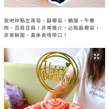
我哋仲點左萵筍、扁椰菜、鵝腸、午餐
肉、百頁豆腐！非常推介，必點扁椰菜，
非常鮮甜，真係食唔停口！