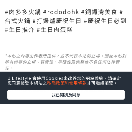
#肉多多火鍋 #rododohk #銅鑼灣美食 #
台式火鍋 #打邊爐慶祝生日 #慶祝生日必到
#生日推介 #生日肉蛋糕
*本站之內容由作者所提供，並不代表本站的立場。因此本站對
所有博客的立場、真實性、準確性及完整性不負任何法律責
任。
U Lifestyle 會使用Cookies來改善您的網站體驗，請確定
【 U Creator 招募 】
您同意接受本網站之
私隱政策和使用條款
才可繼續瀏覽。
出Post賺現金獎賞 l
登記《社群創作有價企劃》
我已閱讀及同意
【 睇Post + 參加品牌活動 】
瀏覽更多社群
打卡
丶
旅遊
丶
美食
丶
親子
丶
寵物
丶
扮靚
攻略
及
活動情報
U Blog開咗WhatsApp啦！發掘更多吃喝玩樂資訊！