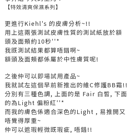
【特效清爽保濕系列】
更進行Kiehl's 的皮膚分析~!!
用上這兩張測試皮膚性質的測試紙放於額
頭及面頰約10秒''*
我既測試結果都算唔錯啊~
額頭及面頰都係屬於中性膚質呢!
之後仲可以即場試用產品~
我就試左這個早前新推出的維C修護BB霜!!
分別有三種色調, 上面的是 Fair 白皙, 下面
的為Light 偏粉紅''*
而我的膚色係適合深色的Light , 易推開又
唔覺得厚重~
仲可以遮瑕輕微既瑕疵, 唔錯!!