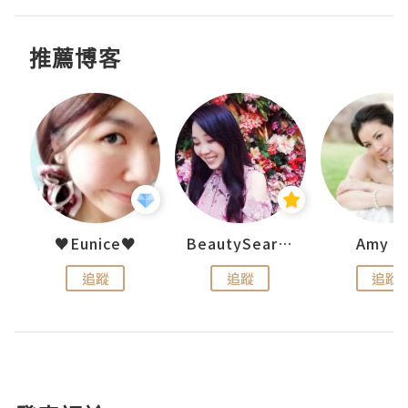
推薦博客
h 夏沫
♥Eunice♥
BeautySearch
Amy N
追蹤
追蹤
追蹤