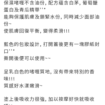
保濕啫喱不含油份, 配方蘊含白茅, 葡萄醣
蛋白及青瓜精華''*
能夠保護肌膚及鎖緊水份, 同時減少面部油
份~
使肌膚回復平衡, 變得柔滑!!!
藍色的包妝設計, 打開蓋後更有一塊膠紙封
口''*
撕開後便可以使用~~
呈乳白色的啫喱質地, 沒有帶來特別的香
味!!!
質感好水漾嫩滑~
塗上後吸收力很強, 加以按摩好快就吸收