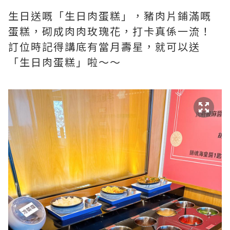
生日送嘅「生日肉蛋糕」，豬肉片鋪滿嘅
蛋糕，砌成肉肉玫瑰花，打卡真係一流！
訂位時記得講底有當月壽星，就可以送
「生日肉蛋糕」啦～～