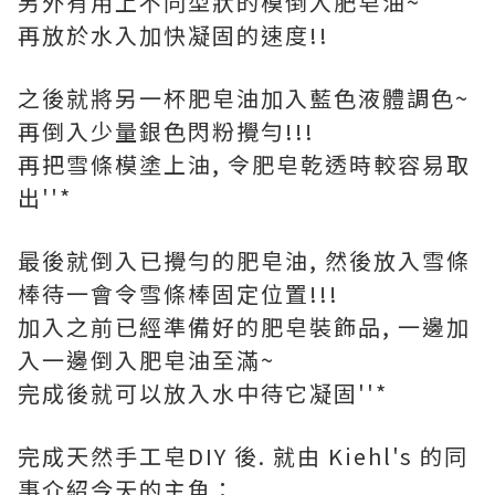
另外有用上不同型狀的模倒入肥皂油~
再放於水入加快凝固的速度!!
之後就將另一杯肥皂油加入藍色液體調色~
再倒入少量銀色閃粉攪勻!!!
再把雪條模塗上油, 令肥皂乾透時較容易取
出''*
最後就倒入已攪勻的肥皂油, 然後放入雪條
棒待一會令雪條棒固定位置!!!
加入之前已經準備好的肥皂裝飾品, 一邊加
入一邊倒入肥皂油至滿~
完成後就可以放入水中待它凝固''*
完成天然手工皂DIY 後. 就由 Kiehl's 的同
事介紹今天的主角：