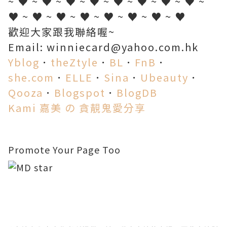
~ ♥ ~ ♥ ~ ♥ ~ ♥ ~ ♥ ~ ♥ ~ ♥ ~ ♥ ~
♥ ~ ♥ ~ ♥ ~ ♥ ~ ♥ ~ ♥ ~ ♥ ~ ♥
歡迎大家跟我聯絡喔~
Email: winniecard@yahoo.com.hk
Yblog
．
theZtyle
．
BL
．
FnB
．
she.com
．
ELLE
．
Sina
．
Ubeauty
．
Qooza
．
Blogspot
．
BlogDB
Kami 嘉美 の 貪靚鬼愛分享
Promote Your Page Too