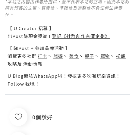
*本站之內容由作者所提供，並不代表本站的立場。因此本站對
所有博客的立場、真實性、準確性及完整性不負任何法律責
任。
【 U Creator 招募 】
出Post賺現金獎賞 l
登記《社群創作有價企劃》
【 睇Post + 參加品牌活動 】
瀏覽更多社群
打卡
丶
旅遊
丶
美食
丶
親子
丶
寵物
丶
扮靚
攻略
及
活動情報
U Blog開咗WhatsApp啦！發掘更多吃喝玩樂資訊！
Follow 我哋
！
0個讚好