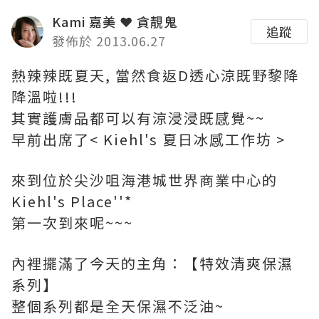
Kami 嘉美 ❤ 貪靚鬼
追蹤
發佈於 2013.06.27
熱辣辣既夏天, 當然食返D透心涼既野黎降
降溫啦!!!
其實護膚品都可以有涼浸浸既感覺~~
早前出席了< Kiehl's 夏日冰感工作坊 >
來到位於尖沙咀海港城世界商業中心的
Kiehl's Place''*
第一次到來呢~~~
內裡擺滿了今天的主角：【特效清爽保濕
系列】
整個系列都是全天保濕不泛油~