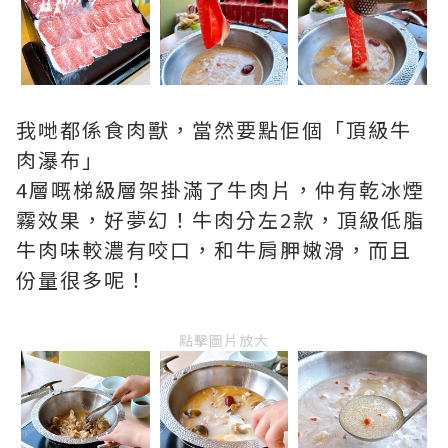
我哋都係食肉獸，當然要點佢個「頂級牛
肉瀑布」
4層嘅梯級層架掛滿了牛肉片，仲有乾冰煙
霧效果，好夢幻！牛肉分左2款，頂級低脂
牛肉味較濃有咬口，和牛肩胛嫩滑，而且
份量很多呢！
點擊圖片放大