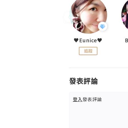
LoveCath 夏沫
♥Eunice♥
追蹤
追蹤
發表評論
登入
發表評論