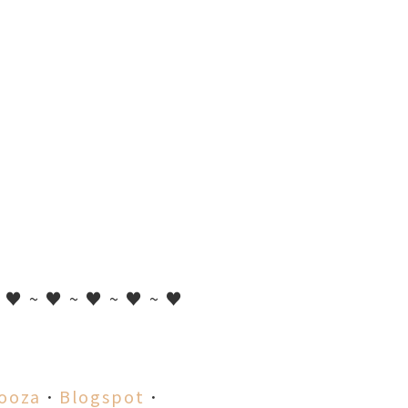
~ ♥ ~ ♥ ~ ♥ ~ ♥ ~ ♥
ooza
．
Blogspot
．