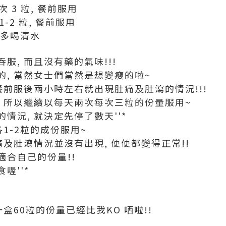
次 3 粒, 餐前服用
1-2 粒, 餐前服用
常多喝清水
服, 而且沒有藥的氣味!!!
, 當然女士們當然是想變瘦的啦~
餐前服後兩小時左右就出現肚痛及肚瀉的情況!!!
, 所以繼續以每天兩次每次三粒的份量服用~
情況, 就決定先停了數天''*
各1-2粒的成份服用~
痛及肚瀉情況並沒有出現, 便便都變得正常!!
適合自己的份量!!
喔''*
盒60粒的份量已經比我KO 哂啦!!