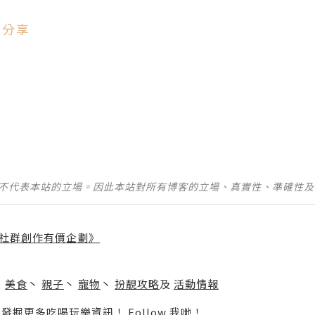
愛分享
並不代表本站的立場。因此本站對所有博客的立場、真實性、準確性
社群創作有價企劃》
】
丶
美食
丶
親子
丶
寵物
丶
扮靚攻略
及
活動情報
p啦！發掘更多吃喝玩樂資訊！
Follow 我哋
！