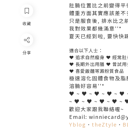
肚腩位置比之前變得平
體重方面其實應該差不多
只是服食後, 排水比之前
收藏
我對效果都幾滿意''*
夏天已經到啦, 要快快踢走
適合以下人士：
分享
❤ 追求自然瘦身 ❤ 經常肚
❤ 長期外出用膳 ❤ 曾試
❤ 喜愛飯麵等澱粉質食品
極速溶化固體食物及脂
溶腩好容易''*
♥ ~ ♥ ~ ♥ ~ ♥ ~ ♥ 
~ ♥ ~ ♥ ~ ♥ ~ ♥ ~ 
歡迎大家跟我聯絡喔~
Email: winniecard@
Yblog
．
theZtyle
．
B