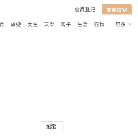
會員登記
開始撰寫
食
旅遊
女生
玩樂
親子
生活
寵物
行山
更多
打卡
追蹤