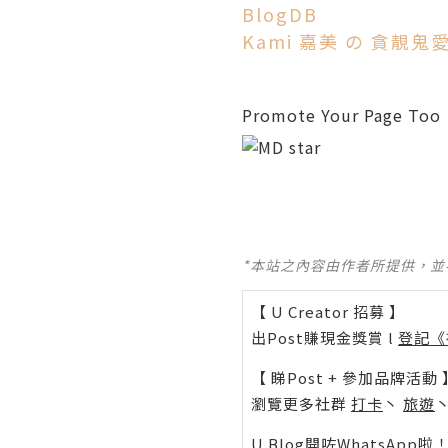
BlogDB
Kami 嘉美 の 貪靚鬼
Promote Your Page Too
*本站之內容由作者所提供，
【 U Creator 招募 】
出Post賺現金獎賞 l
登記《
【 睇Post + 參加品牌活動 
瀏覽更多社群
打卡
丶
旅遊
U Blog開咗WhatsAp