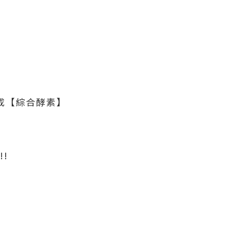
合成【綜合酵素】
!