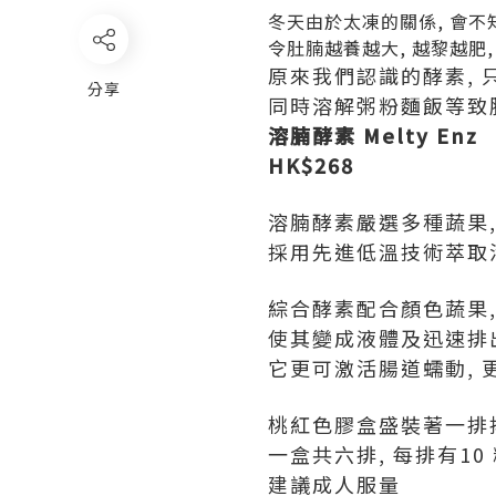
冬天由於太凍的關係, 會不
令肚腩越養越大, 越黎越肥
原來我們認識的酵素, 
分享
同時溶解粥粉麵飯等致肥
溶腩酵素 Melty Enz
HK$268
溶腩酵素嚴選多種蔬果, 
採用先進低溫技術萃取活
綜合酵素配合顏色蔬果,
使其變成液體及迅速排出
它更可激活腸道蠕動, 
桃紅色膠盒盛裝著一排
一盒共六排, 每排有10 
建議成人服量