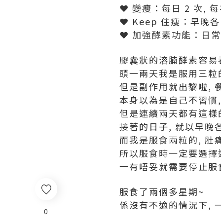
❤ 變瘦：每日 2 次, 每
❤ Keep 住瘦：早晚各
❤ 加強酵素功能：日
膠囊狀的溶腩酵素容易吞
頭一兩天我是服用三粒的
但是副作用就出黎啦, 
本身以為是自己不習慣
但是連續兩天都有這樣的
接著的日子, 就以早晚
而我是服食兩粒的, 肚
所以服食時一定要選擇
一有唔妥就需要停止服食
服食了兩個多星期~
係沒有不適的情況下, 一
0