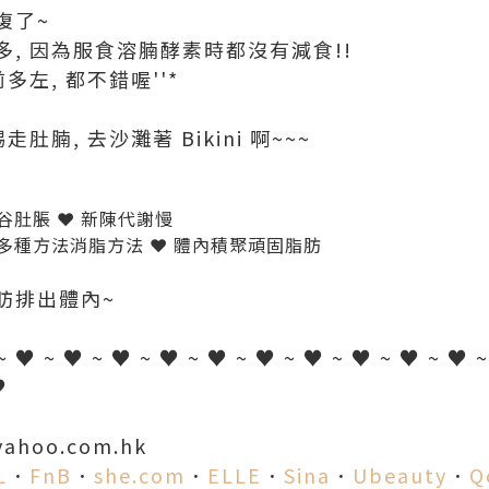
復了~
, 因為服食溶腩酵素時都沒有減食!!
多左, 都不錯喔''*
肚腩, 去沙灘著 Bikini 啊~~~
谷肚脹 ❤ 新陳代謝慢
用多種方法消脂方法 ❤ 體內積聚頑固脂肪
肪排出體內~
~ ♥ ~ ♥ ~ ♥ ~ ♥ ~ ♥ ~ ♥ ~ ♥ ~ ♥ ~ ♥ ~ ♥ 
♥
yahoo.com.hk
L
．
FnB
．
she.com
．
ELLE
．
Sina
．
Ubeauty
．
Q