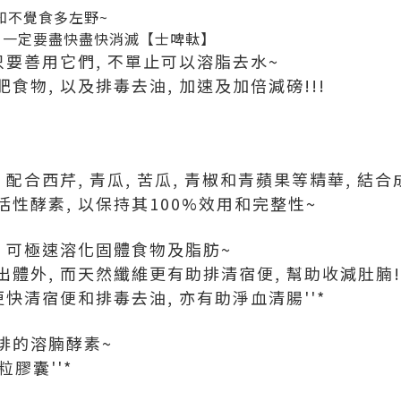
知不覺食多左野~
, 一定要盡快盡快消滅【士啤軚】
只要善用它們, 不單止可以溶脂去水~
食物, 以及排毒去油, 加速及加倍減磅!!!
配合西芹, 青瓜, 苦瓜, 青椒和青蘋果等精華, 結
性酵素, 以保持其100%效用和完整性~
 可極速溶化固體食物及脂肪~
體外, 而天然纖維更有助排清宿便, 幫助收減肚腩!!
更快清宿便和排毒去油, 亦有助淨血清腸''*
排的溶腩酵素~
粒膠囊''*