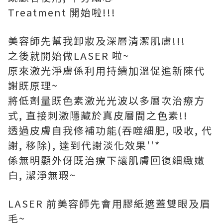
Treatment 開始啦!!!
美容師先幫我卸妝及深層清潔肌膚!!!
之後就開始做LASER 啦~
原來激光淨膚係利用持續加溫促進新陳代
謝既原理~
將低劑量既色素激光光波以多層次治療方
式, 直接刺激隱藏於真皮層間之色素!!
透過皮膚自我修補功能(吞噬細肥, 吸收, 代
謝, 移除), 達到代謝淡化效果''*
係無明顯外伢既治療下讓肌膚回復細緻嫩
白, 潔淨無瑕~
LASER 前美容師先會用膠紙遮蓋雙眼及眉
毛~