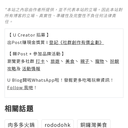
*本站之內容由作者所提供，並不代表本站的立場。因此本站對
所有博客的立場、真實性、準確性及完整性不負任何法律責
任。
【 U Creator 招募 】
出Post賺現金獎賞 l
登記《社群創作有價企劃》
【 睇Post + 參加品牌活動 】
瀏覽更多社群
打卡
丶
旅遊
丶
美食
丶
親子
丶
寵物
丶
扮靚
攻略
及
活動情報
U Blog開咗WhatsApp啦！發掘更多吃喝玩樂資訊！
Follow 我哋
！
相關話題
肉多多火鍋
rododohk
銅鑼灣美食