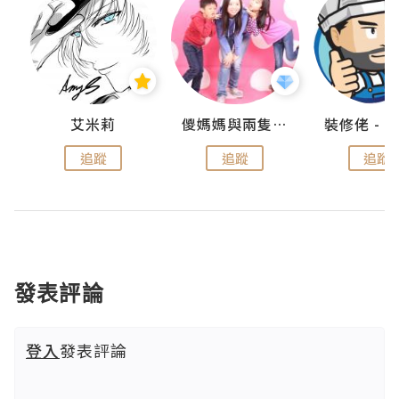
點滴
艾米莉
儍媽媽與兩隻小魔怪之家
追蹤
追蹤
追蹤
發表評論
登入
發表評論