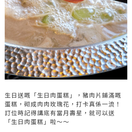
生日送嘅「生日肉蛋糕」，豬肉片鋪滿嘅
蛋糕，砌成肉肉玫瑰花，打卡真係一流！
訂位時記得講底有當月壽星，就可以送
「生日肉蛋糕」啦～～