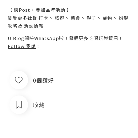
【 睇Post + 參加品牌活動 】
瀏覽更多社群
打卡
丶
旅遊
丶
美食
丶
親子
丶
寵物
丶
扮靚
攻略
及
活動情報
U Blog開咗WhatsApp啦！發掘更多吃喝玩樂資訊！
Follow 我哋
！
0個讚好
收藏