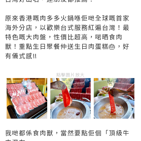
原來香港嘅肉多多火鍋喺佢哋全球嘅首家
海外分店，以歡樂台式服務紅遍台灣！最
特色嘅大肉盤，性價比超高，啱晒食肉
獸！重點生日聚餐仲送生日肉蛋糕🎂，好
有儀式感‼️
點擊圖片放大
我哋都係食肉獸，當然要點佢個「頂級牛