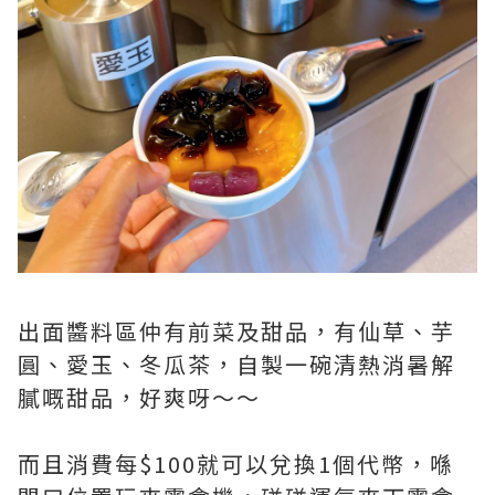
出面醬料區仲有前菜及甜品，有仙草、芋
圓、愛玉、冬瓜茶，自製一碗清熱消暑解
膩嘅甜品，好爽呀～～
而且消費每$100就可以兌換1個代幣，喺