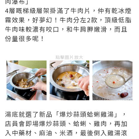
肉瀑布」
4層嘅梯級層架掛滿了牛肉片，仲有乾冰煙
霧效果，好夢幻！牛肉分左2款，頂級低脂
牛肉味較濃有咬口，和牛肩胛嫩滑，而且
份量很多呢！
點擊圖片放大
湯底就選了新品「爆炒蒜頭蛤蜊雞湯」，
店員會即場爆炒蒜頭、蛤蜊、雞肉，再加
入中藥材、麻油、米酒，最後倒入雞湯滾