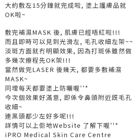
大約敷左15分鐘就完成啦, 塗上護膚品就
OK啦~
敷完補濕MASK 後, 肌膚已經唔紅啦!!!
而且即時可以見到光滑左, 毛孔收細左架~~
淡斑方面就冇明顯效果, 因為打斑係雖然做
多幾次療程先OK架!!!
當然做完LASER 後幾天, 都要多敷補濕
MASK~
同埋每天都要塗上防曬喔''*
今次個效果好滿意, 即係令鼻頭附近既毛孔
收細~
連黑頭都少左好多呢!!!
詳情可以上佢地Website 了解下喔''*
iPRO Medical Skin Care Centre