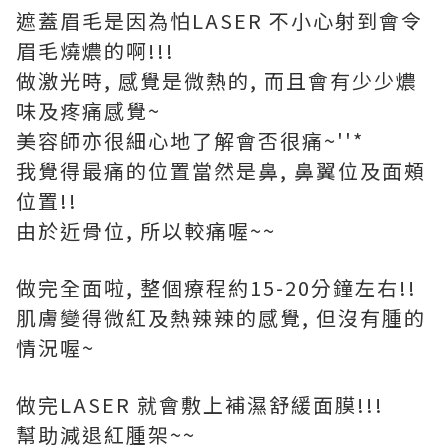
遮蓋眉毛是因為怕LASER 不小心射到會令
眉毛燒燶的啊!!!
做激光時, 感覺是微熱的, 而且會有少少燶
味及疼痛感覺~
美容師亦很細心地了解會否很痛~''*
我覺得最痛的位置當然是鼻, 鼻翼位及面頰
位置!!
由於近骨位, 所以較痛喔~~
做完全面啦, 整個療程約15-20分鐘左右!!
肌膚變得微紅及熱辣辣的感覺, 但沒有腫的
情況喔~
做完LASER 就會敷上補濕舒緩面膜!!!
幫助減退紅腫架~~