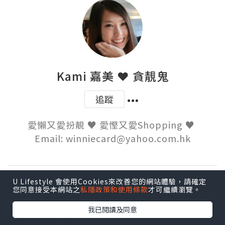
Kami 嘉美 ❤ 貪靚鬼
追蹤
愛懶又愛扮靚 ♥ 愛慳又愛Shopping ♥ 

Email: winniecard@yahoo.com.hk
U Lifestyle 會使用Cookies來改善您的網站體驗，請確定
發表評論
您同意接受本網站之
私隱政策和使用條款
才可繼續瀏覽。
我已閱讀及同意
登入
發表評論