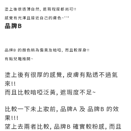
塗上後很透薄自然, 遮瑕程度都尚可!!
感覺有光澤且接近自己的膚色~''*
品牌B
品牌B 的顏色稍為偏黃及暗啞, 而且較厚身!!
有點兒難推開~
塗上後有很厚的感覺, 皮膚有點透不過氣
來!!
而且比較暗啞泛黃, 遮瑕度不足~
比較一下未上妝前, 品牌A 及 品牌B 的效
果!!!
望上去兩者比較, 品牌B 確實較粉感, 而且