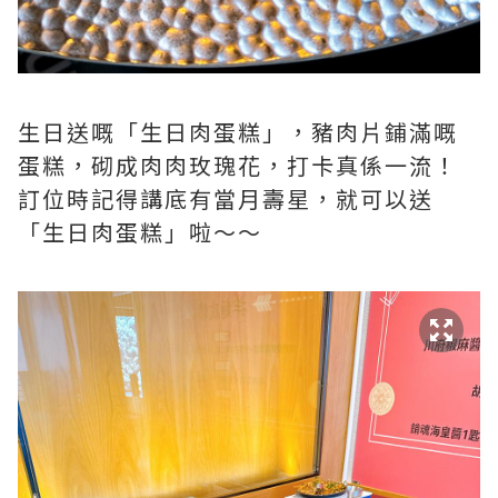
生日送嘅「生日肉蛋糕」，豬肉片鋪滿嘅
蛋糕，砌成肉肉玫瑰花，打卡真係一流！
訂位時記得講底有當月壽星，就可以送
「生日肉蛋糕」啦～～