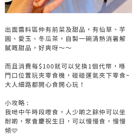
出面醬料區仲有前菜及甜品，有仙草、芋
圓、愛玉、冬瓜茶，自製一碗清熱消暑解
膩嘅甜品，好爽呀～～
而且消費每$100就可以兌換1個代幣，喺
門口位置玩夾零食機，碰碰運氣夾下零食~
大人細路都開心食開心玩！
小攻略 :
我哋中午時段嚟食，人少啲之餘仲可以坐
耐啲，聚會慶祝生日，可以慢慢食，慢慢
傾🩷