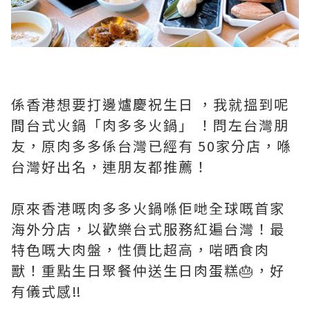
係香港想要打邊爐慶祝生日 ，我就搵到呢
間台式火鍋「肉多多火鍋」 ！問左台灣朋
友，原肉多多係台灣已經有 50家分店，喺
台灣好出名，連朋友都推薦！
原來香港嘅肉多多火鍋喺佢哋全球嘅首家
海外分店，以歡樂台式服務紅遍台灣！最
特色嘅大肉盤，性價比超高，啱晒食肉
獸！重點生日聚餐仲送生日肉蛋糕🎂，好
有儀式感‼️