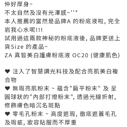
仲好厚身~
不太自然及沒有光澤感~''*
本人推薦的當然是品牌A 的粉底液啦, 完全
岩我心水呢!!!
試用過這兩款神秘的粉底液後, 品牌更送上
貨Size 的產品~
ZA 真晢美白護膚粉底液 OC20 (健康肌色)
❤ 注入了智慧調光科技及配合亮肌美白複
合物
❤ 無瑕亮肌粉末 ~ 蘊含"扁平粉末" 及 呈
圓球狀的"內部打燈粉末", 透過光線折射,
修飾膚色暗沉名斑點
❤ 零毛孔粉末 ~ 高度遮瑕, 徹底遮蓋毛孔
及瑕疵, 妝容貼服而不厚重