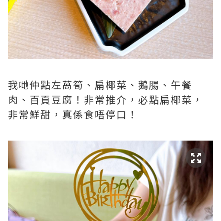
我哋仲點左萵筍、扁椰菜、鵝腸、午餐
肉、百頁豆腐！非常推介，必點扁椰菜，
非常鮮甜，真係食唔停口！