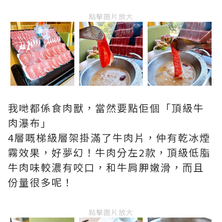
點擊圖片放大
我哋都係食肉獸，當然要點佢個「頂級牛
肉瀑布」
4層嘅梯級層架掛滿了牛肉片，仲有乾冰煙
霧效果，好夢幻！牛肉分左2款，頂級低脂
牛肉味較濃有咬口，和牛肩胛嫩滑，而且
份量很多呢！
點擊圖片放大