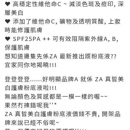
❤ 高穩定性維他命C ~ 減淡色斑及痘印, 深
層美白
❤ 添加了維他命C, 礦物及透明質酸, 上妝
時能修護肌膚
❤ SPF25PA ++ 可有效阻隔紫外線A, B,
保護肌膚
想知道邊隻先係ZA 最新推出既粉底液??
宜家同你地揭曉!!!
登登登登......好明顯品牌A 就係 ZA 真晢美
白護膚粉底液啦!!!
無論顏色及質感都是一模一樣的喔~~
果然冇揀錯呢我''*
ZA 真晢美白護膚粉底液價錢不貴, 開架品
牌來說已經不俗呢~