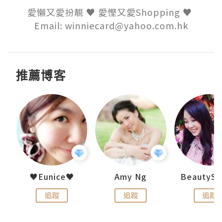
愛懶又愛扮靚 ♥ 愛慳又愛Shopping ♥ 

Email: winniecard@yahoo.com.hk
推薦博客
h 夏沫
♥Eunice♥
Amy Ng
追蹤
追蹤
追蹤