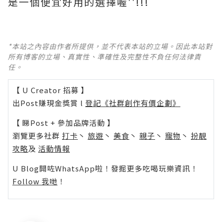
是一個便宜好用的選擇喔''!!!
*本站之內容由作者所提供，並不代表本站的立場。因此本站對
所有博客的立場、真實性、準確性及完整性不負任何法律責
任。
【 U Creator 招募 】
出Post賺現金獎賞 l
登記《社群創作有價企劃》
【 睇Post + 參加品牌活動 】
瀏覽更多社群
打卡
丶
旅遊
丶
美食
丶
親子
丶
寵物
丶
扮靚
攻略
及
活動情報
U Blog開咗WhatsApp啦！發掘更多吃喝玩樂資訊！
Follow 我哋
！