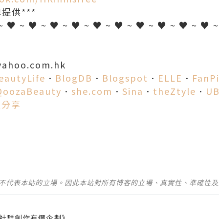
提供***
~ ♥ ~ ♥ ~ ♥ ~ ♥ ~ ♥ ~ ♥ ~ ♥ ~ ♥ ~ ♥ ~ ♥ 
yahoo.com.hk
eautyLife
．
BlogDB
．
Blogspot
．
ELLE
．
FanP
QoozaBeauty
．
she.com
．
Sina
．
theZtyle
．
UB
愛分享
並不代表本站的立場。因此本站對所有博客的立場、真實性、準確性
社群創作有價企劃》