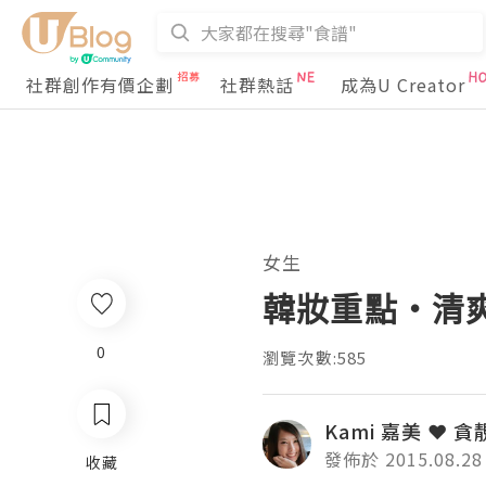
社群創作有價企劃
社群熱話
成為U Creator
女生
韓妝重點‧清爽持
0
瀏覽次數:585
Kami 嘉美 ❤ 貪
發佈於 2015.08.28
收藏