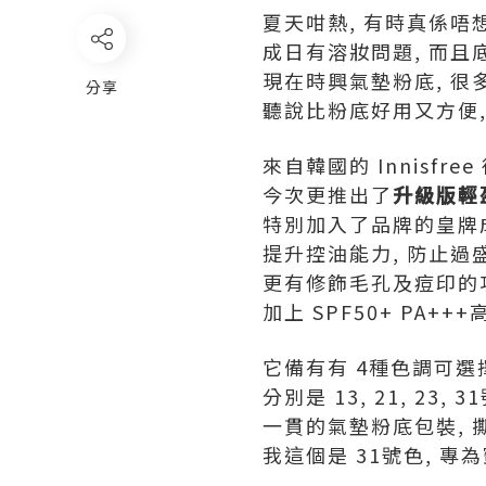
夏天咁熱, 有時真係唔想
成日有溶妝問題, 而且
現在時興氣墊粉底, 
分享
聽說比粉底好用又方便, 
來自韓國的 Innisfr
今次更推出了
升級版輕盈持
特別加入了品牌的皇牌
提升控油能力, 防止過盛
更有修飾毛孔及痘印的功
加上 SPF50+ PA+
它備有有 4種色調可選
分別是 13, 21, 23,
一貫的氣墊粉底包裝, 
我這個是 31號色, 專