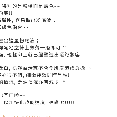
 特別的是粉樸面是藍色~~
底!!!
充滿彈性, 容易取出粉底液；
跟膚色融合~~
壓出適量粉底液；
勻地塗抺上薄薄一層即可''*
, 輕輕印上就已經塑造出啞緻妝容!!!
白, 很輕盈清爽不會令肌膚造成負擔~~
亦很不錯, 細緻裝效即時呈現!!!
情況, 泛油情況亦有減少''*
出門口啦~~
加快化妝既速度, 很讚呢!!!!!
g
ok.com/HKinnisfree