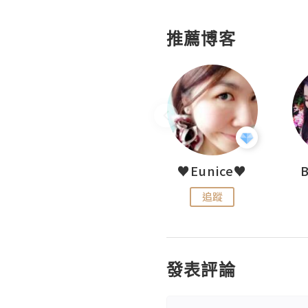
推薦博客
LoveCath 夏沫
♥Eunice♥
追蹤
追蹤
發表評論