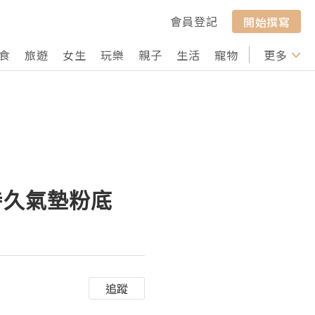
會員登記
開始撰寫
食
旅遊
女生
玩樂
親子
生活
寵物
行山
更多
打卡
盈持久氣墊粉底
追蹤