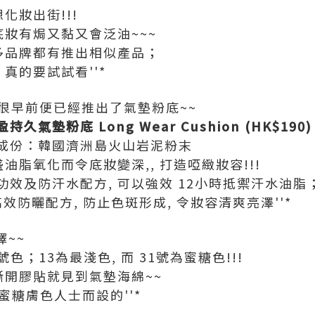
化妝出街!!!
底妝有焗又黏又會泛油~~~
很多品牌都有推出相似產品；
真的要試試看''*
ee 很早前便已經推出了氣墊粉底~~
久氣墊粉底 Long Wear Cushion (HK$190)
成份：韓國濟洲島火山岩泥粉末
油脂氧化而令底妝變深,, 打造啞緻妝容!!!
效及防汗水配方, 可以強效 12小時抵禦汗水油脂
++高效防曬配方, 防止色斑形成, 令妝容清爽亮澤''*
擇~~
 31號色；13為最淺色, 而 31號為蜜糖色!!!
撕開膠貼就見到氣墊海綿~~
為蜜糖膚色人士而設的''*