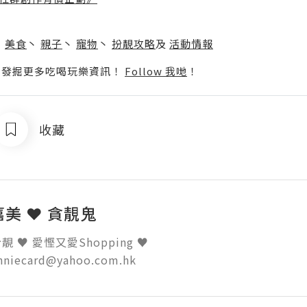
】
丶
美食
丶
親子
丶
寵物
丶
扮靚攻略
及
活動情報
p啦！發掘更多吃喝玩樂資訊！
Follow 我哋
！
收藏
 嘉美 ❤ 貪靚鬼
 ♥ 愛慳又愛Shopping ♥ 

inniecard@yahoo.com.hk