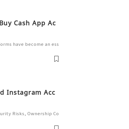
 Buy Cash App Ac
tforms have become an ess
anagement. People now us
send money, receive pay
ld Instagram Acc
urity Risks, Ownership Co
plete Guide 2026) 🌐⚡️🔥✨
 ⚡️📱💬🚀 Telegram: @g