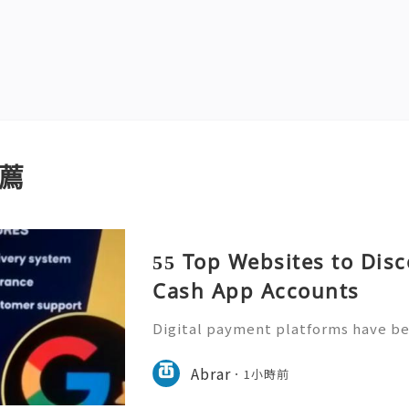
薦
55 Top Websites to Disc
Cash App Accounts
Digital payment platforms have b
of modern financial activities. Ca
features for sending and receiving
Abrar
1小時前
secure and properly ver