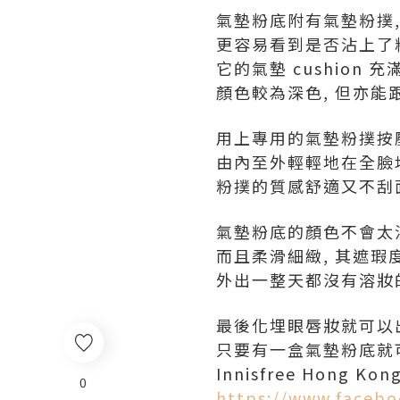
氣墊粉底附有氣墊粉撲,
更容易看到是否沾上了粉
它的氣墊 cushion 
顏色較為深色, 但亦能
用上專用的氣墊粉撲按
由內至外輕輕地在全臉均
粉撲的質感舒適又不刮面
氣墊粉底的顏色不會太泛
而且柔滑細緻, 其遮瑕度
外出一整天都沒有溶妝的
最後化埋眼唇妝就可以
只要有一盒氣墊粉底就可以
Innisfree Hong Kon
0
https://www.facebo