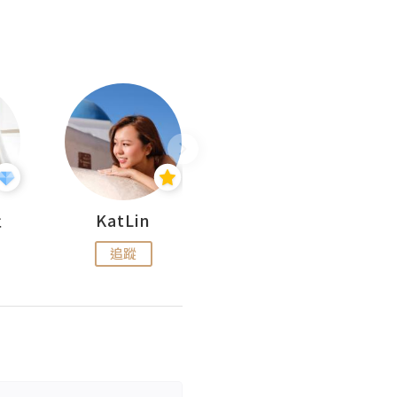
杜
KatLin
Missmiki 米奇小姐
追蹤
追蹤