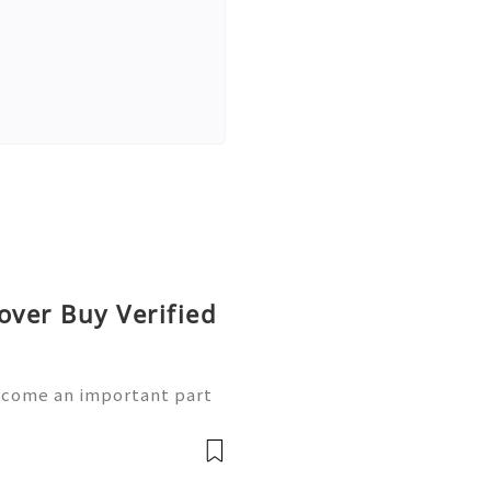
over Buy Verified
ecome an important part
sh App provides convenient
 money, but maintaining a