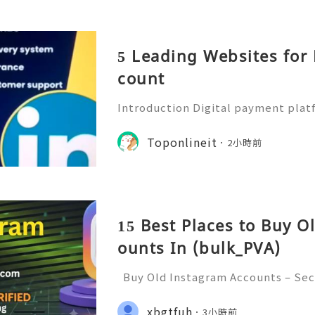
5 Leading Websites for
count
Introduction Digital payment pla
ential part of modern financial m
e mobile payment applications to 
Toponlineit
2小時前
ments, manage transactions, an
15 Best Places to Buy O
ounts In (bulk_PVA)
Buy Old Instagram Accounts – Sec
ncerns, and Safe Alternatives (Com
INSTANT REPLY GUARANTEED ✨🔥⚡️
xbgtfuh
3小時前