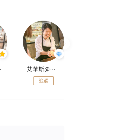
jojo
艾華斯@鄭大小姐工房
KEEP MY FAITH
追蹤
追蹤