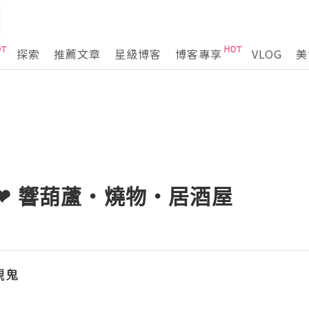
探索
推薦文章
星級博客
博客專享
VLOG
美
❤ 響葫蘆‧燒物‧居酒屋
靚鬼