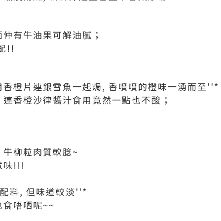
入面仲有牛油果可解油膩；
!!
用香橙片連銀雪魚一起焗, 香噴噴的橙味一湧而至''*
, 連香橙沙律醬汁食用竟然一點也不酸；
 牛柳粒肉質軟腍~
味!!!
配料, 但味道較淡''*
也食唔哂呢~~