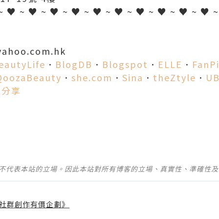
~ ♥ ~ ♥ ~ ♥ ~ ♥ ~ ♥ ~ ♥ ~ ♥ ~ ♥ ~ ♥ ~ ♥ 
yahoo.com.hk
eautyLife
．
BlogDB
．
Blogspot
．
ELLE
．
FanP
QoozaBeauty
．
she.com
．
Sina
．
theZtyle
．
UB
愛分享
並不代表本站的立場。因此本站對所有博客的立場、真實性、準確性
社群創作有價企劃》