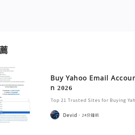
薦
Buy Yahoo Email Accoun
n 2026
Top 21 Trusted Sites for Buying Ya
➤.........➤.➤..........➤.➤...........➤.➤.......
➤ Email: usaglobalit@gmail.com ➤.➤.....
Devid
24分鐘前