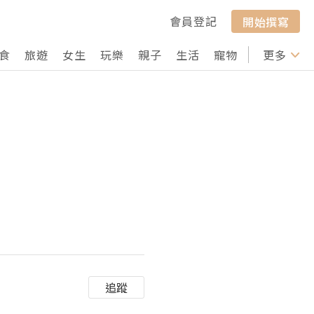
會員登記
開始撰寫
食
旅遊
女生
玩樂
親子
生活
寵物
行山
更多
打卡
追蹤