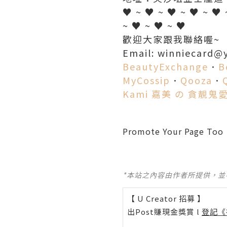
♥ ~ ♥ ~ ♥ ~ ♥ ~ ♥ 
~ ♥ ~ ♥ ~ ♥
歡迎大家跟我聯絡喔~
Email: winniecard@
BeautyExchange
．
B
MyCossip
．
Qooza
．
Kami 嘉美 の 貪靚鬼
Promote Your Page Too
*本站之內容由作者所提供，
【 U Creator 招募 】
出Post賺現金獎賞 l
登記《