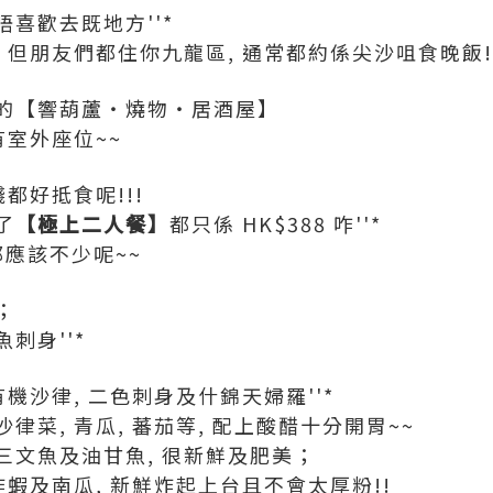
喜歡去既地方''*
 但朋友們都住你九龍區, 通常都約係尖沙咀食晚飯!!
的【響葫蘆‧燒物‧居酒屋】
有室外座位~~
都好抵食呢!!!
了
【極上二人餐】
都只係 HK$388 咋''*
都應該不少呢~~
；
刺身''*
機沙律, 二色刺身及什錦天婦羅''*
律菜, 青瓜, 蕃茄等, 配上酸醋十分開胃~~
三文魚及油甘魚, 很新鮮及肥美；
炸蝦及南瓜, 新鮮炸起上台且不會太厚粉!!