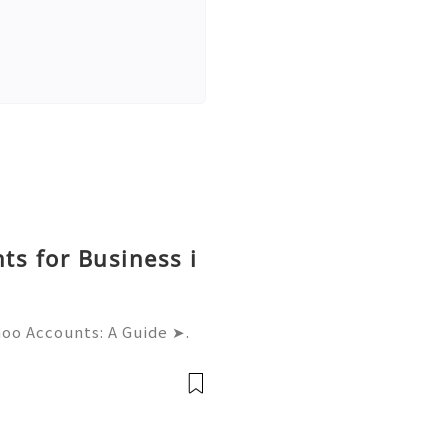
ts for Business i
hoo Accounts: A Guide ➤.
......➤.➤...........➤.➤ 🌿🍁🌿🍁➤.
....➤.➤..........➤.➤......