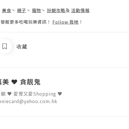
】
丶
美食
丶
親子
丶
寵物
丶
扮靚攻略
及
活動情報
p啦！發掘更多吃喝玩樂資訊！
Follow 我哋
！
收藏
 嘉美 ❤ 貪靚鬼
 ♥ 愛慳又愛Shopping ♥ 

inniecard@yahoo.com.hk