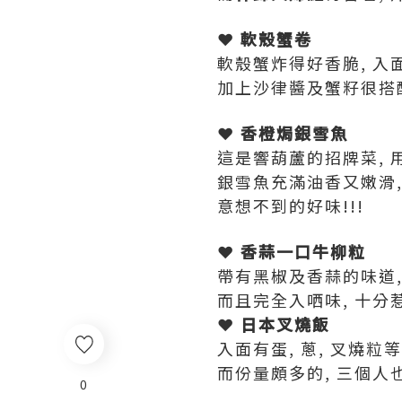
❤ 軟殼蟹卷
軟殼蟹炸得好香脆, 
加上沙律醬及蟹籽很搭配
❤ 香橙焗銀雪魚
這是響葫蘆的招牌菜, 
銀雪魚充滿油香又嫩滑
意想不到的好味!!!
❤ 香蒜一口牛柳粒
帶有黑椒及香蒜的味道,
而且完全入哂味, 十分惹
❤ 日本叉燒飯
入面有蛋, 蔥, 叉燒粒等
而份量頗多的, 三個人
0