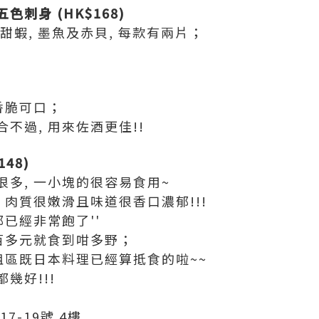
色刺身 (HK$168)
 甜蝦, 墨魚及赤貝, 每款有兩片；
香脆可口；
不過, 用來佐酒更佳!!
48)
多, 一小塊的很容易食用~
 肉質很嫩滑且味道很香口濃郁!!!
都已經非常飽了''
百多元就食到咁多野；
咀區既日本料理已經算抵食的啦~~
幾好!!!
7-19號 4樓