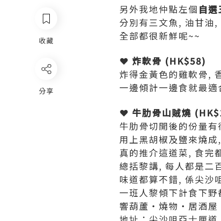
另外我地仲點左個
自選五
分別有三文魚, 油甘油,
全部都很新鮮呢~~
收藏
❤ 炸軟骨 (HK$58)
炸得金黃色的雞軟骨, 
一邊傾計一邊食就最適合
分享
❤ 牛肋骨山賊燒 (HK$1
牛肋骨切開後的份量有很
用上黑胡椒及鹽來燒成,
真的推介這道菜, 食完
總括黎講, 每人都是二
味道都算不錯, 係尖沙
一班人黎傾下計食下野都
響葫蘆‧燒物‧居酒屋
地址：尖沙咀亞士厘道 1