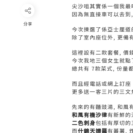
尖沙咀其實係一個我最唔
因為無直接車可以去到,
分享
今次揀選了係亞士厘道
除了室內座位外, 更備
這裡設有二款套餐, 價錢
今次我地三個女生就點
總共有 7款菜式, 份量
而且經電話或網上訂座
更多送一客三片的三文魚
先來的有麵豉湯, 和風有
和風有機沙律
有新鮮的沙
二色刺身
包括有厚切的
而
什錦天婦羅
有蕃薯, 