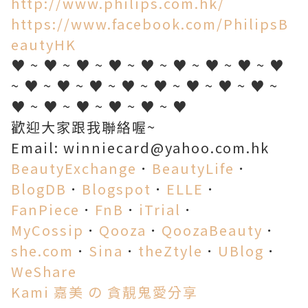
http://www.philips.com.hk/
https://www.facebook.com/PhilipsB
eautyHK
♥ ~ ♥ ~ ♥ ~ ♥ ~ ♥ ~ ♥ ~ ♥ ~ ♥ ~ ♥
~ ♥ ~ ♥ ~ ♥ ~ ♥ ~ ♥ ~ ♥ ~ ♥ ~ ♥ ~
♥ ~ ♥ ~ ♥ ~ ♥ ~ ♥ ~ ♥
歡迎大家跟我聯絡喔~
Email: winniecard@yahoo.com.hk
BeautyExchange
．
BeautyLife
．
BlogDB
．
Blogspot
．
ELLE
．
FanPiece
．
FnB
．
iTrial
．
MyCossip
．
Qooza
．
QoozaBeauty
．
she.com
．
Sina
．
theZtyle
．
UBlog
．
WeShare
Kami 嘉美 の 貪靚鬼愛分享