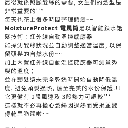
最後就係照顧髮絲的需要, 女生們的髮型是
非常重要的''*
每天也花上很多時間整理頭髮~~
MoistureProtect 電風筒
是以智能鎖水護
髮技術：紅外線自動溫控感應器
能探測髮絲狀況並自動調整適當溫度, 以保
留頭髮的自然水份~~
加上內置紅外線自動溫控感應器可測量秀
髮的溫度；
並在頭髮還未完全乾透時開始自動降低溫
度, 避免頭髮過熱, 達至完美的水份保護!!!
它更備有 2段風速及 3段熱力可調較''*
這樣就不必再擔心髮絲因過熱而受損並變
得乾旱脆弱啦~~