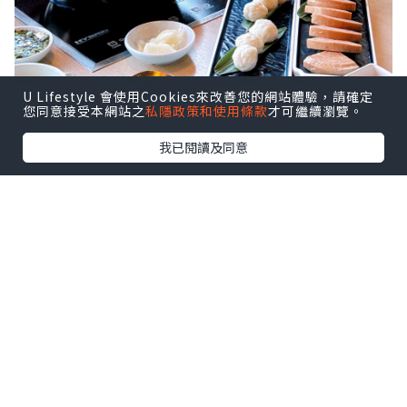
U Lifestyle 會使用Cookies來改善您的網站體驗，請確定
您同意接受本網站之
私隱政策和使用條款
才可繼續瀏覽。
我已閱讀及同意
係香港想要打邊爐慶祝生日 ，我就搵到呢
間台式火鍋「肉多多火鍋」 ！問左台灣朋
友，原肉多多係台灣已經有 50家分店，喺
台灣好出名，連朋友都推薦！
原來香港嘅肉多多火鍋喺佢哋全球嘅首家
海外分店，以歡樂台式服務紅遍台灣！最
特色嘅大肉盤，性價比超高，啱晒食肉
獸！重點生日聚餐仲送生日肉蛋糕🎂，好