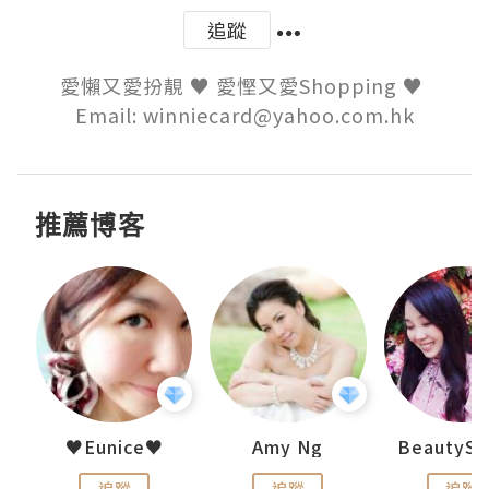
追蹤
愛懶又愛扮靚 ♥ 愛慳又愛Shopping ♥ 

Email: winniecard@yahoo.com.hk
推薦博客
h 夏沫
♥Eunice♥
Amy Ng
追蹤
追蹤
追蹤