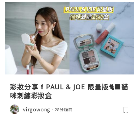
彩妝分享💄PAUL & JOE 限量版🐈‍⬛貓
咪刺繡彩妝盒
virgowong
28分鐘前