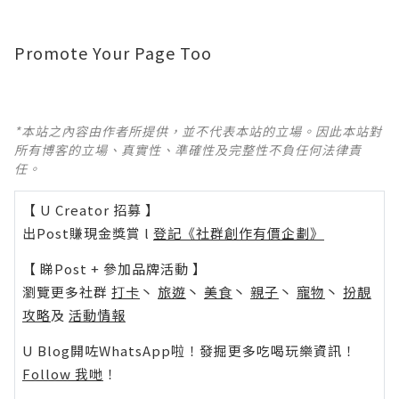
Promote Your Page Too
*本站之內容由作者所提供，並不代表本站的立場。因此本站對
所有博客的立場、真實性、準確性及完整性不負任何法律責
任。
【 U Creator 招募 】
出Post賺現金獎賞 l
登記《社群創作有價企劃》
【 睇Post + 參加品牌活動 】
瀏覽更多社群
打卡
丶
旅遊
丶
美食
丶
親子
丶
寵物
丶
扮靚
攻略
及
活動情報
U Blog開咗WhatsApp啦！發掘更多吃喝玩樂資訊！
Follow 我哋
！