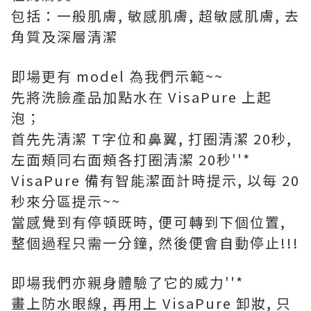
包括：一般肌膚, 敏感肌膚, 超敏感肌膚, 去
角質及深層清潔
即場更有 model 為我們示範~~
先將洗臉產品加點水在 VisaPure 上起
泡；
首先先清潔 T字位和鼻翼, 打圈清潔 20秒,
左面頰同右面頰各打圈清潔 20秒''*
VisaPure 備有智能潔面計時提示, 以每 20
秒來分區提示~~
當感覺到有停頓既時, 便可轉到下個位置,
整個過程只需一分鐘, 然後便會自動停止!!!
即場我們亦親身體驗了它的威力''*
畫上防水眼線, 再用上 VisaPure 卸妝, 只