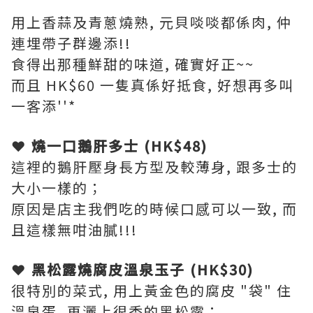
用上香蒜及青蔥燒熟, 元貝啖啖都係肉, 仲
連埋帶子群邊添!!
食得出那種鮮甜的味道, 確實好正~~
而且 HK$60 一隻真係好抵食, 好想再多叫
一客添''*
❤ 燒一口鵝肝多士 (HK$48)
這裡的鵝肝壓身長方型及較薄身, 跟多士的
大小一樣的；
原因是店主我們吃的時候口感可以一致, 而
且這樣無咁油膩!!!
❤ 黑松露燒腐皮溫泉玉子 (HK$30)
很特別的菜式, 用上黃金色的腐皮 "袋" 住
溫泉蛋, 再灑上很香的黑松露；