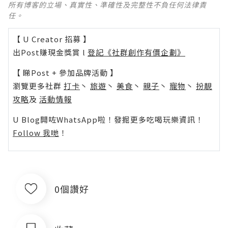
所有博客的立場、真實性、準確性及完整性不負任何法律責
任。
【 U Creator 招募 】
出Post賺現金獎賞 l
登記《社群創作有價企劃》
【 睇Post + 參加品牌活動 】
瀏覽更多社群
打卡
丶
旅遊
丶
美食
丶
親子
丶
寵物
丶
扮靚
攻略
及
活動情報
U Blog開咗WhatsApp啦！發掘更多吃喝玩樂資訊！
Follow 我哋
！
0個讚好