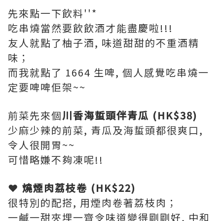
先來點一下飲料''*
吃串燒當然要飲飲酒才能盡慶啦!!!
友人就點了柚子酒, 味道甜甜的不重酒精
味；
而我就點了 1664 生啤, 個人感覺吃串燒一
定要啤啤佢架~~
前菜先來個
川香海蜇頭伴青瓜 (HK$38)
少麻少辣的前菜, 青瓜及海蜇頭都很爽口,
令人很開胃~~
可惜略嫌不夠凍呢!!
❤ 燒煙肉荔枝卷 (HK$22)
很特別的配搭, 用煙肉卷著荔枝肉；
一鹹一甜夾埋一齊令味道變得剛剛好, 中和