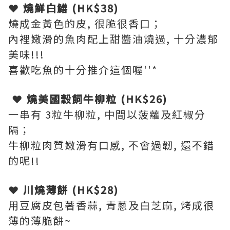
❤ 燒鮮白鱔 (HK$38)
燒成金黃色的皮, 很脆很香口；
內裡嫩滑的魚肉配上甜醬油燒過, 十分濃郁
美味!!!
喜歡吃魚的十分推介這個喔''*
❤ 燒美國穀飼牛柳粒 (HK$26)
一串有 3粒牛柳粒, 中間以菠蘿及紅椒分
隔；
牛柳粒肉質嫩滑有口感, 不會過韌, 還不錯
的呢!!
❤ 川燒薄餅 (HK$28)
用豆腐皮包著香蒜, 青蔥及白芝麻, 烤成很
薄的薄脆餅~