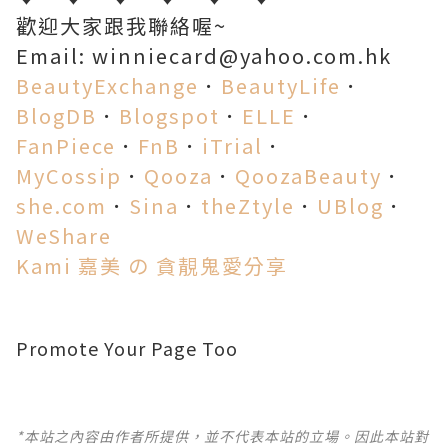
歡迎大家跟我聯絡喔~
Email: winniecard@yahoo.com.hk
BeautyExchange
．
BeautyLife
．
BlogDB
．
Blogspot
．
ELLE
．
FanPiece
．
FnB
．
iTrial
．
MyCossip
．
Qooza
．
QoozaBeauty
．
she.com
．
Sina
．
theZtyle
．
UBlog
．
WeShare
Kami 嘉美 の 貪靚鬼愛分享
Promote Your Page Too
*本站之內容由作者所提供，並不代表本站的立場。因此本站對