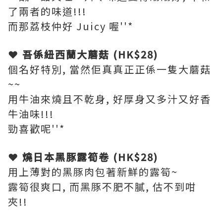
了兩者的味道!!!
而那荔枝仲好 Juicy 喔''*
❤ 吾係紐西蘭大蘑菇 (HK$28)
個名好特別, 當然佢真真正正係一隻大蘑菇
~~
用牛油來燒且不乾身, 好厚身又多汁又好香
牛油味!!!
勁喜歡呢''*
❤ 燒日本黑豚露筍卷 (HK$28)
用上薄對的黑豚肉包著新鮮的露筍~
露筍很爽口, 而黑豚不肥不膩, 估不到咁
夾!!