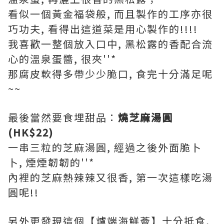
看似一個黃金福袋般, 而且製作的工序亦很
巧功夫, 看得出這道菜是用心製作的!!!!
我喜歡一整個放入口中, 黑松露的香配合流
心的溫泉蛋醬, 很夾''*
那腐皮軟得多帶少少脆口, 食完十分滿足呢
~~
最後當然要食埋甜品：
燒芝麻湯圓
(HK$22)
一串三粒的芝麻湯圓, 經過之後外面脆卜
卜, 煙煙韌韌的''*
內裡的芝麻熱辣辣又很香, 第一次這樣吃湯
圓呢!!
另外更發現這個【爐端海鮮薈】十分抵食,