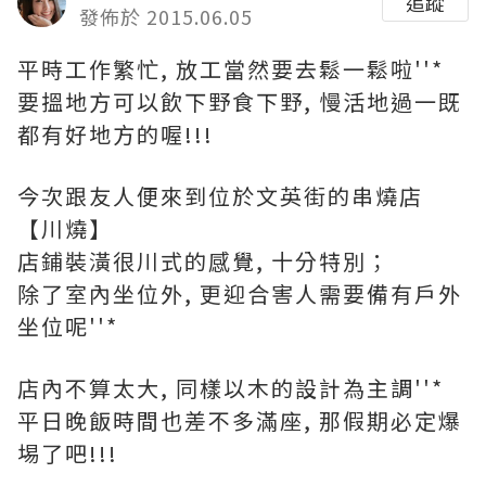
追蹤
發佈於 2015.06.05
平時工作繁忙, 放工當然要去鬆一鬆啦''*
要搵地方可以飲下野食下野, 慢活地過一既
都有好地方的喔!!!
今次跟友人便來到位於文英街的串燒店
【川燒】
店鋪裝潢很川式的感覺, 十分特別；
除了室內坐位外, 更迎合害人需要備有戶外
坐位呢''*
店內不算太大, 同樣以木的設計為主調''*
平日晚飯時間也差不多滿座, 那假期必定爆
埸了吧!!!