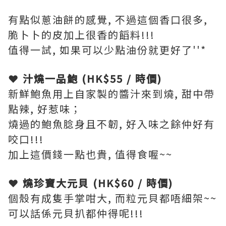
有點似蔥油餅的感覺, 不過這個香口很多,
脆卜卜的皮加上很香的饀料!!!
值得一試, 如果可以少點油份就更好了''*
❤ 汁燒一品鮑 (HK$55 / 時價)
新鮮鮑魚用上自家製的醬汁來到燒, 甜中帶
點辣, 好惹味；
燒過的鮑魚腍身且不韌, 好入味之餘仲好有
咬口!!!
加上這價錢一點也貴, 值得食喔~~
❤ 燒珍寶大元貝 (HK$60 / 時價)
個殼有成隻手掌咁大, 而粒元貝都唔細架~~
可以話係元貝扒都仲得呢!!!