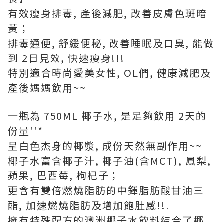
有效瘦身排毒, 產後減肥, 改善皮膚色斑暗
黃；
排毒通便, 舒緩便秘, 改善睡眠及口臭, 能做
到 2日見效, 快速瘦身!!!
特別適合時尚愛美女性, OL們, 健康減肥及
產後媽媽飲用~~
一瓶為 750ML 椰子水, 是足夠飲用 2天的
份量''*
呈白色杰身的椰漿, 成份天然無副作用~~
椰子水富含椰子汁, 椰子油(含MCT), 鳳梨,
蘋果, 巴西莓, 枸杞子；
更含有雙倍燃燒脂肪的中鍕脂肪酸甘油三
酯, 加速燃燒脂肪及增加飽肚感!!!
擁有特殊配方的澳洲椰子水飲料結合了椰