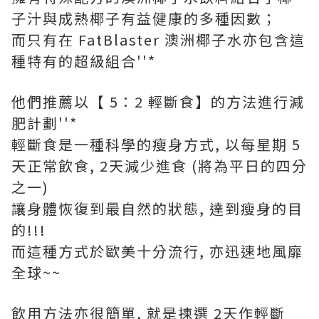
子汁與成熟椰子有益健康的多種因數；
而只有在 FatBlaster 澳洲椰子水亦包含這
種特有的超級組合''*
他們推薦以【 5：2 輕斷食】的方法進行減
肥計劃''*
輕斷食是一種科學的瘦身方式, 以每星期 5
天正常飲食, 2天減少進食 (將為平日的四分
之一)
讓身體恢復到最自然的狀態, 達到瘦身的目
的!!!
而這種方式於歐美十分流行, 亦迅速地風靡
全球~~
飲用方法亦很簡單, 就是揀選 2天作輕斷