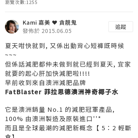
瀏覽次數:1255
Kami 嘉美 ❤ 貪靚鬼
追蹤
發佈於 2015.06.05
夏天咁快就到, 又係出動背心短褲既時候
~~~
但係話減肥都仲未做到就已經到夏天, 宜家
就要的起心肝加快減肥啦!!!!
早前收到來自澳洲減肥品牌
FatBlaster 菲拉思德澳洲神奇椰子水
它是澳洲銷量 No.1 的減肥冠軍產品,
100% 由澳洲製造及原裝進口''*
而且是全球最潮的減肥新概念【 5：2 輕斷
食】