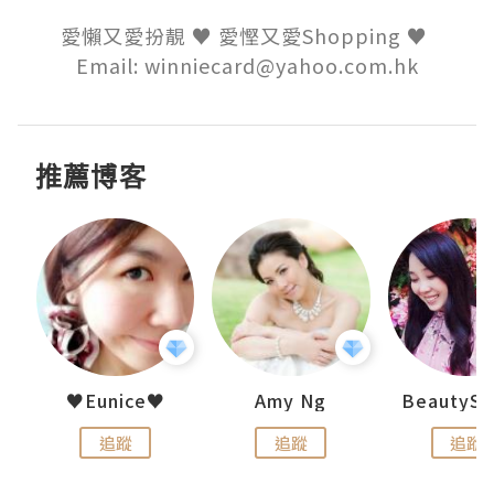
愛懶又愛扮靚 ♥ 愛慳又愛Shopping ♥ 

Email: winniecard@yahoo.com.hk
推薦博客
h 夏沫
♥Eunice♥
Amy Ng
追蹤
追蹤
追蹤