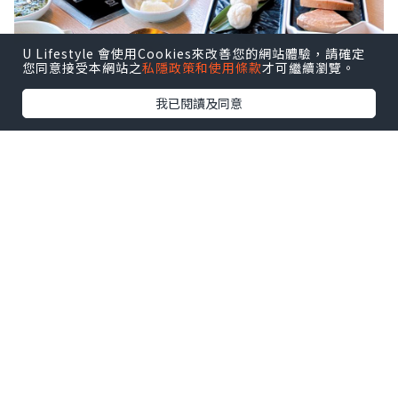
U Lifestyle 會使用Cookies來改善您的網站體驗，請確定
您同意接受本網站之
私隱政策和使用條款
才可繼續瀏覽。
我已閱讀及同意
係香港想要打邊爐慶祝生日 ，我就搵到呢
間台式火鍋「肉多多火鍋」 ！問左台灣朋
友，原肉多多係台灣已經有 50家分店，喺
台灣好出名，連朋友都推薦！
原來香港嘅肉多多火鍋喺佢哋全球嘅首家
海外分店，以歡樂台式服務紅遍台灣！最
特色嘅大肉盤，性價比超高，啱晒食肉
獸！重點生日聚餐仲送生日肉蛋糕🎂，好
有儀式感‼️