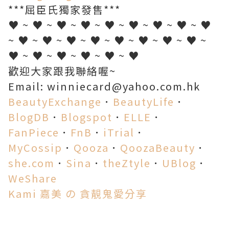
***屈臣氏獨家發售***
♥ ~ ♥ ~ ♥ ~ ♥ ~ ♥ ~ ♥ ~ ♥ ~ ♥ ~ ♥
~ ♥ ~ ♥ ~ ♥ ~ ♥ ~ ♥ ~ ♥ ~ ♥ ~ ♥ ~
♥ ~ ♥ ~ ♥ ~ ♥ ~ ♥ ~ ♥
歡迎大家跟我聯絡喔~
Email: winniecard@yahoo.com.hk
BeautyExchange
．
BeautyLife
．
BlogDB
．
Blogspot
．
ELLE
．
FanPiece
．
FnB
．
iTrial
．
MyCossip
．
Qooza
．
QoozaBeauty
．
she.com
．
Sina
．
theZtyle
．
UBlog
．
WeShare
Kami 嘉美 の 貪靚鬼愛分享