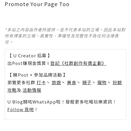
Promote Your Page Too
*本站之內容由作者所提供，並不代表本站的立場。因此本站對
所有博客的立場、真實性、準確性及完整性不負任何法律責
任。
【 U Creator 招募 】
出Post賺現金獎賞 l
登記《社群創作有價企劃》
【 睇Post + 參加品牌活動 】
瀏覽更多社群
打卡
丶
旅遊
丶
美食
丶
親子
丶
寵物
丶
扮靚
攻略
及
活動情報
U Blog開咗WhatsApp啦！發掘更多吃喝玩樂資訊！
Follow 我哋
！