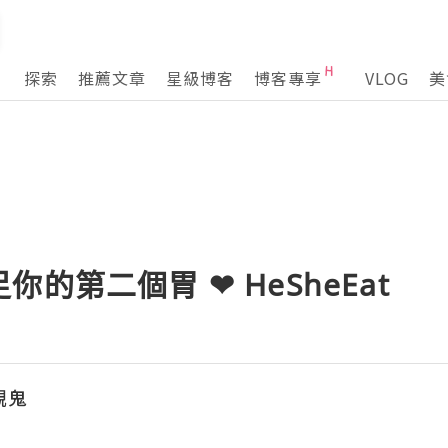
探索
推薦文章
星級博客
博客專享
VLOG
美
的第二個胃 ❤ HeSheEat
靚鬼