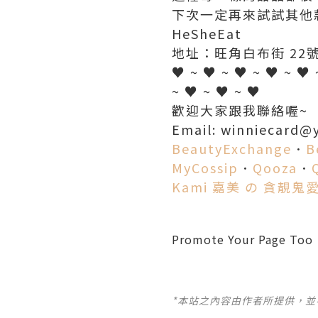
下次一定再來試試其他
HeSheEat
地址：旺角白布街 22
♥ ~ ♥ ~ ♥ ~ ♥ ~ ♥ 
~ ♥ ~ ♥ ~ ♥
歡迎大家跟我聯絡喔~
Email: winniecard@
BeautyExchange
．
B
MyCossip
．
Qooza
．
Kami 嘉美 の 貪靚鬼
Promote Your Page Too
*本站之內容由作者所提供，