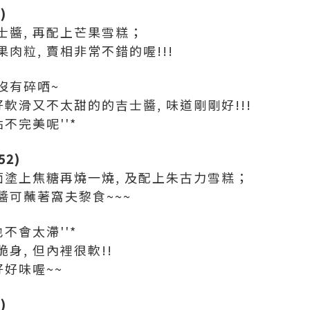
)
士醬, 再配上芒果雪糕；
肉粒, 賣相非常不錯的喔!!!
沒有碎哂~
好軟滑又不太甜的的吉士醬, 味道剛剛好!!!
不完美呢''*
52)
面塗上焦糖再燒一燒, 及配上朱古力雪糕；
醬可蘸著窩夫黎食~~~
不會太滯''*
身, 但內裡很軟!!
好好味喔~~
)