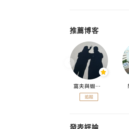
推薦博客
Fabrice 嚐味
窩夫與蝦子餅
追蹤
追蹤
發表評論