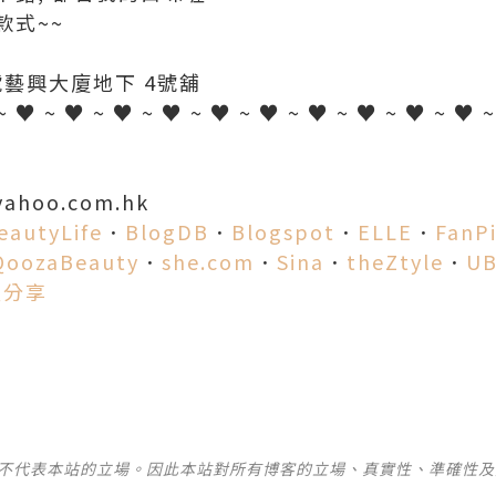
款式~~
號藝興大廈地下 4號舖
~ ♥ ~ ♥ ~ ♥ ~ ♥ ~ ♥ ~ ♥ ~ ♥ ~ ♥ ~ ♥ ~ ♥ 
yahoo.com.hk
eautyLife
．
BlogDB
．
Blogspot
．
ELLE
．
FanP
QoozaBeauty
．
she.com
．
Sina
．
theZtyle
．
UB
愛分享
並不代表本站的立場。因此本站對所有博客的立場、真實性、準確性