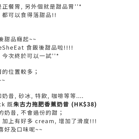
正餐胃, 另外個就是甜品胃''*
 都可以食得落甜品!!
後甜品癮起~~
heEat 食飯後甜品啦!!!!
 今次終於可以一試''*
層的位置較多；
~
昔, 砂冰, 特飲, 咖啡等等....
ck 既
朱古力拖肥香蕉奶昔 (HK$38)
的奶昔, 不會過份的甜；
上有好多 cream, 增加了滑度!!!
喜好及口味呢~~