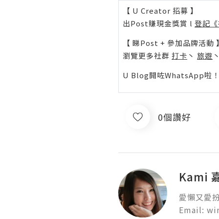
【 U Creator 招募 】
出Post賺現金獎賞 l
登記《
【 睇Post + 參加品牌活動 
瀏覽更多社群
打卡
丶
旅遊
U Blog開咗WhatsAp
0個讚好
Kami
愛懶又愛扮靚
Email: w