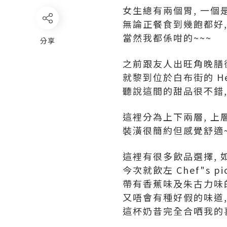
女生總有兩個胃, 一個是
無論正餐食到幾飽都好,
當然我都係咁的~~~
分享
之前跟友人出旺角晚膳
就黎到位於白布街的 HeS
聽說這間的甜品很不錯,
這裡分為上下兩層, 上
裝潢很簡約但感覺舒適~
這裡有很多飲品選擇, 如奶
今次就飲左 Chef"s pi
帶有香蕉味及朱古力味
又唔會有種好假的味道, 加
這杯奶昔完全合哂我的