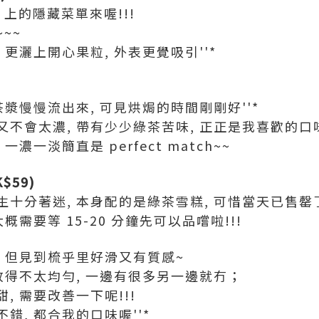
 上的隱藏菜單來喔!!!
~~
更灑上開心果粒, 外表更覺吸引''*
茶漿慢慢流出來, 可見烘焗的時間剛剛好''*
不會太濃, 帶有少少綠茶苦味, 正正是我喜歡的口味
濃一淡簡直是 perfect match~~
$59)
十分著迷, 本身配的是綠茶雪糕, 可惜當天已售罄了
概需要等 15-20 分鐘先可以品嚐啦!!!
 但見到梳乎里好滑又有質感~
放得不太均勻, 一邊有很多另一邊就冇；
, 需要改善一下呢!!!
錯, 都合我的口味喔''*