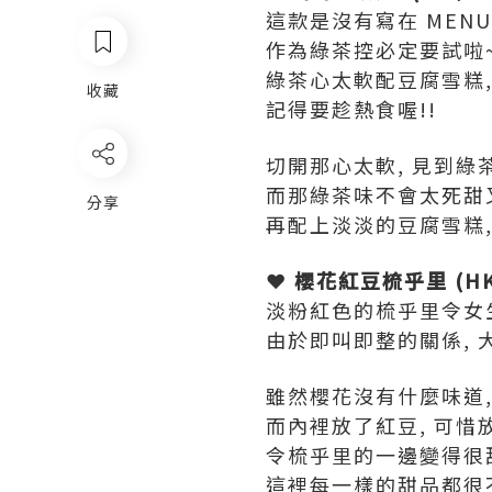
這款是沒有寫在 MENU
作為綠茶控必定要試啦~
綠茶心太軟配豆腐雪糕, 
收藏
記得要趁熱食喔!!
切開那心太軟, 見到綠
而那綠茶味不會太死甜又
分享
再配上淡淡的豆腐雪糕, 一
❤ 櫻花紅豆梳乎里 (HK
淡粉紅色的梳乎里令女生
由於即叫即整的關係, 大
雖然櫻花沒有什麼味道,
而內裡放了紅豆, 可惜
令梳乎里的一邊變得很甜
這裡每一樣的甜品都很不