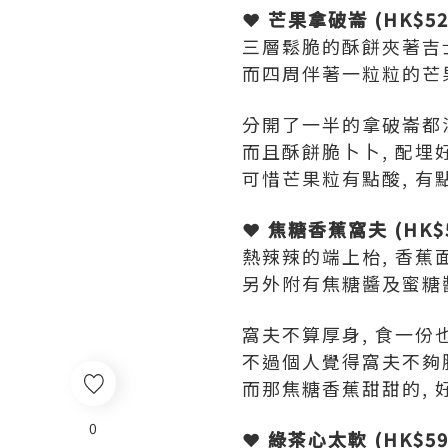
❤ 芒果拿破崙 (HK$52
三層鬆脆的酥餅夾著吉
而四周伴著一粒粒的芒果
分開了一半的拿破崙都
而且酥餅脆卜卜, 配埋
可惜芒果粒有點酸, 有點
❤ 焦糖香蕉窩夫 (HK$
熱辣辣的端上枱, 香蕉
另外附有焦糖醬及蜜糖
窩夫不算厚身, 食一份也
不過個人覺得窩夫不夠脆
而那焦糖香蕉甜甜的, 
0
❤ 綠茶心太軟 (HK$59