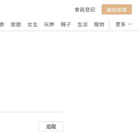
會員登記
開始撰寫
食
旅遊
女生
玩樂
親子
生活
寵物
行山
更多
打卡
追蹤