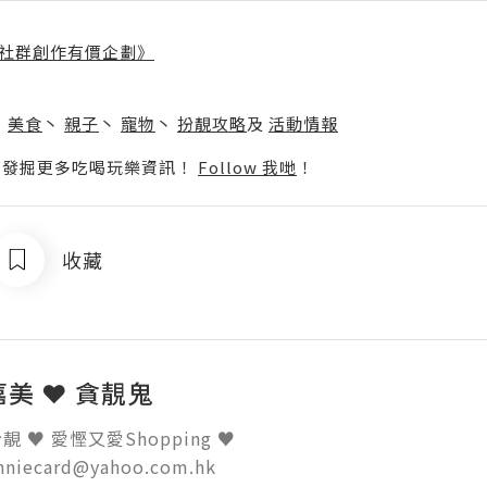
社群創作有價企劃》
】
丶
美食
丶
親子
丶
寵物
丶
扮靚攻略
及
活動情報
p啦！發掘更多吃喝玩樂資訊！
Follow 我哋
！
收藏
 嘉美 ❤ 貪靚鬼
 ♥ 愛慳又愛Shopping ♥ 

inniecard@yahoo.com.hk