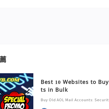
薦
Best 10 Websites to Bu
ts in Bulk
Buy Old AOL Mail Accounts: Securit
& Safe Email Management Guide (20