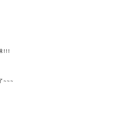
!!!
~~~