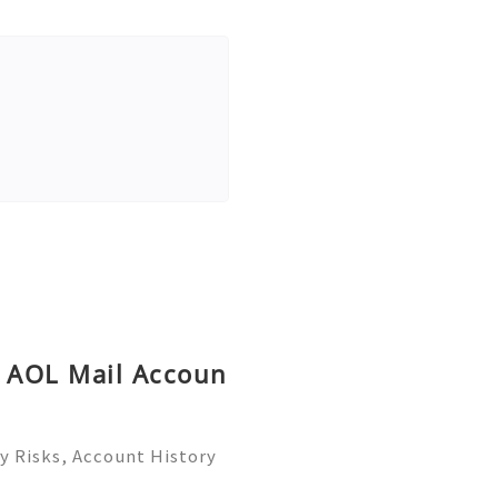
y AOL Mail Accoun
y Risks, Account History
26) 💫💎💲💫🌐✨💎Fast &