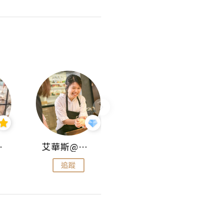
jojo
艾華斯@鄭大小姐工房
KEEP MY FAITH
追蹤
追蹤