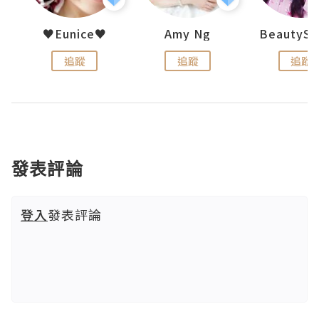
h 夏沫
♥Eunice♥
Amy Ng
追蹤
追蹤
追蹤
發表評論
登入
發表評論