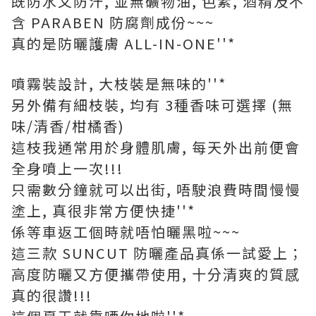
既防水又防汗, 並無礦物油, 色素, 酒精及不
含 PARABEN 防腐劑成份~~~
真的是防曬護膚 ALL-IN-ONE''*
噴霧裝設計, 大枝裝是無味的''*
另外備有細枝裝, 均有 3種香味可選擇 (無
味/清香/柑橘香)
這枝我通常用於身體肌膚, 每天外出前便會
全身噴上一次!!!
只需數分鐘就可以出街, 唔駛浪費時間慢慢
塗上, 真很非常方便快捷''*
係等車返工個時就唔怕曬黑啦~~~
這三款 SUNCUT 防曬產品真係一試愛上；
高度防曬又方便攜帶使用, 十分清爽的質感
真的很讚!!!