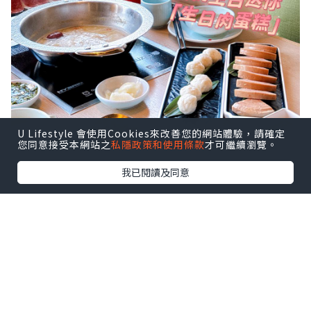
U Lifestyle 會使用Cookies來改善您的網站體驗，請確定
您同意接受本網站之
私隱政策和使用條款
才可繼續瀏覽。
我已閱讀及同意
係香港想要打邊爐慶祝生日 ，我就搵到呢
間台式火鍋「肉多多火鍋」 ！問左台灣朋
友，原肉多多係台灣已經有 50家分店，喺
台灣好出名，連朋友都推薦！
原來香港嘅肉多多火鍋喺佢哋全球嘅首家