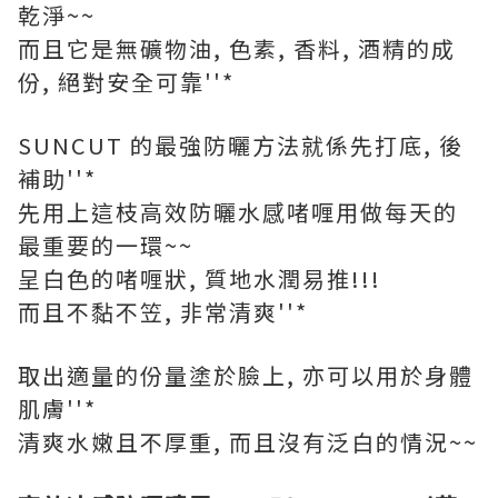
乾淨~~
而且它是無礦物油, 色素, 香料, 酒精的成
份, 絕對安全可靠''*
SUNCUT 的最強防曬方法就係先打底, 後
補助''*
先用上這枝高效防曬水感啫喱用做每天的
最重要的一環~~
呈白色的啫喱狀, 質地水潤易推!!!
而且不黏不笠, 非常清爽''*
取出適量的份量塗於臉上, 亦可以用於身體
肌膚''*
清爽水嫩且不厚重, 而且沒有泛白的情況~~