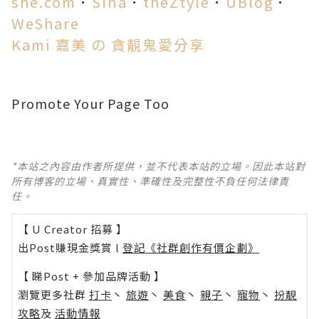
she.com
．
Sina
．
theZtyle
．
UBlog
．
WeShare
Kami 嘉美 の 貪靚鬼愛分享
Promote Your Page Too
*本站之內容由作者所提供，並不代表本站的立場。因此本站對
所有博客的立場、真實性、準確性及完整性不負任何法律責
任。
【 U Creator 招募 】
出Post賺現金獎賞 l
登記《社群創作有價企劃》
【 睇Post + 參加品牌活動 】
瀏覽更多社群
打卡
丶
旅遊
丶
美食
丶
親子
丶
寵物
丶
扮靚
攻略
及
活動情報