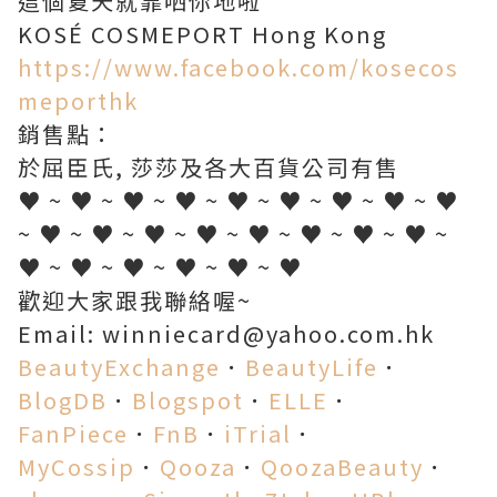
這個夏天就靠哂你地啦''*
KOSÉ COSMEPORT Hong Kong
https://www.facebook.com/kosecos
meporthk
銷售點：
於屈臣氏, 莎莎及各大百貨公司有售
♥ ~ ♥ ~ ♥ ~ ♥ ~ ♥ ~ ♥ ~ ♥ ~ ♥ ~ ♥
~ ♥ ~ ♥ ~ ♥ ~ ♥ ~ ♥ ~ ♥ ~ ♥ ~ ♥ ~
♥ ~ ♥ ~ ♥ ~ ♥ ~ ♥ ~ ♥
歡迎大家跟我聯絡喔~
Email: winniecard@yahoo.com.hk
BeautyExchange
．
BeautyLife
．
BlogDB
．
Blogspot
．
ELLE
．
FanPiece
．
FnB
．
iTrial
．
MyCossip
．
Qooza
．
QoozaBeauty
．