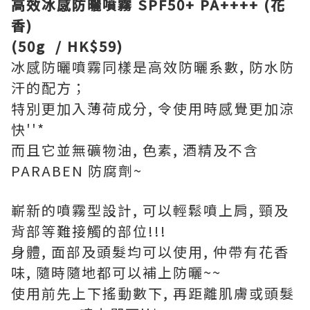
高效冰感防曬噴霧 SPF50+ PA++++ (花
香)
(50g / HK$59)
冰感防曬噴霧同樣是高效防曬系數, 防水防
汗的配方；
特別更加入薄荷成分, 令使用時感覺更加涼
快''*
而且它並無礦物油, 色素, 酒精及不含
PARABEN 防腐劑~
嶄新的噴霧型設計, 可以輕鬆噴上肩, 頸及
背部等難接觸的部位!!!
身體, 面部及頭髮均可以使用, 仲帶有花香
味, 隨時隨地都可以補上防曬~~
使用前先上下搖動數下, 再距離肌膚或頭髮