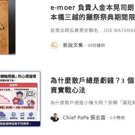
e-moer 負責人金本晃司朗
本橋三越的獺祭祭典期間
金属的東京銀器工匠一同
並推出與弘兼憲史聯名﹑JOE WATAN
系列﹑東京銀器製銀杯﹑與山田翔太製
化。e-moer 旗下飾品及銀器品牌「JOEKR
新說文集
39分鐘前
日至 26 日（週三至週二）期間，在
期間限定店——「藝術與獺祭、獺祭與
參展，展現日本手工藝之美。日本傳統
計呈
為什麼散戶總是虧錢？3 
資實戰心法
為什麼散戶總是小賺大賠？拆解「贏粒
態、套牢變長線等投資心理陷阱，結合 Chi
建立更客觀的買賣換股、換位思考與投
Chief PaPa 張志雲
1小時前