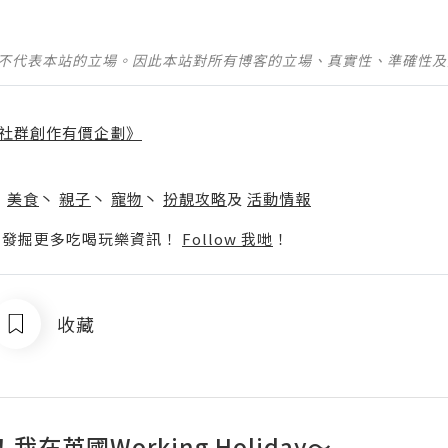
並不代表本站的立場。因此本站對所有博客的立場、真實性、準確性
社群創作有價企劃》
】
丶
美食
丶
親子
丶
寵物
丶
扮靚攻略
及
活動情報
p啦！發掘更多吃喝玩樂資訊！
Follow 我哋
！
收藏
我在英國Working Holiday～