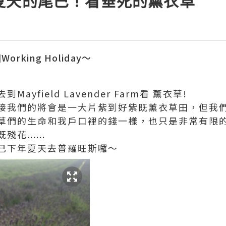
夏天的尾巴！看垂死的薰衣草
rking Holiday～
yfield Lavender Farm看 薰衣草!
接我們的將會是一大片紫到好紫既薰衣草田，但我
草們的生命和我戶口裡的錢一樣，也只是非常有限
......
己下年夏天去普羅旺斯囉～