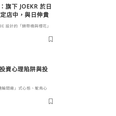
：旗下 JOEKR 於日
限定店中，與日伸貴
參展
ABE 設計的「錦帶橋與櫻花」
作的酒器，推廣日本清酒文
」，於 2026 年 5 月 13
日本橋三越本店舉行的「獺祭」
藝術」中，聯同東京銀器職人
同意與日本酒文化，日現代設
個投資心理陷阱與投
糖輸間廠」式心態、鴕鳥心
ef PaPa 投資思維，幫你
資管理框架。