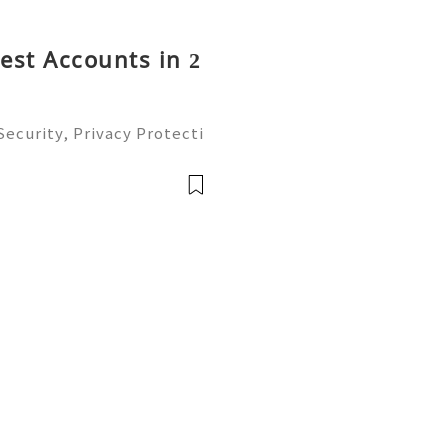
rest Accounts in 2
ecurity, Privacy Protecti
ment Guide (2026) 💫💎💲
mer Support 💫💎💲💫🌐✨
💲💫🌐✨💎Tele