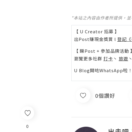
*本站之內容由作者所提供，
【 U Creator 招募 】
出Post賺現金獎賞 l
登記《
【 睇Post + 參加品牌活動 
瀏覽更多社群
打卡
丶
旅遊
U Blog開咗WhatsAp
0個讚好
0
出走吧！