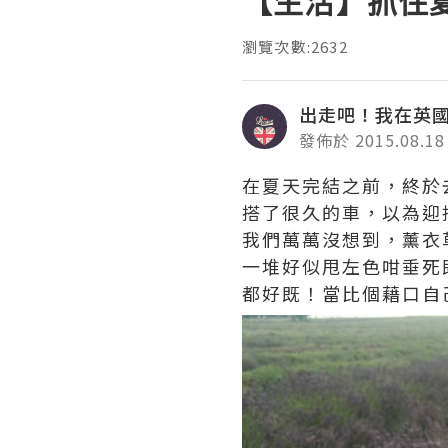
【生活】抓住
瀏覽次數:2632
出走吧！我在英國Wo
發佈於 2015.08.18
在夏天完結之前，終於去到Ma
搭了很久的車，以為迎
我們萬萬沒想到，薰衣
一堆好似甩左色咁垂死既殘花
都好既！當比個藉口自