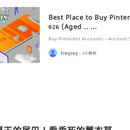
Best Place to Buy Pinte
026 (Aged .. ...
Buy Pinterest Accounts – Account S
on & Responsible Platform Manage
💫🌐✨💎Fast & Reliable 24/7 Custo
treyrey
2小時前
💎WhatsApp :+1 (506) 541-7768 💫