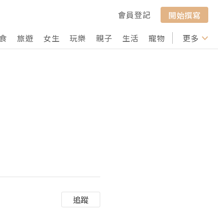
會員登記
開始撰寫
食
旅遊
女生
玩樂
親子
生活
寵物
行山
更多
打卡
追蹤