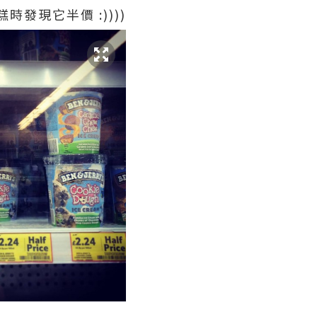
發現它半價 :))))