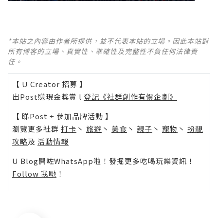
*本站之內容由作者所提供，並不代表本站的立場。因此本站對
所有博客的立場、真實性、準確性及完整性不負任何法律責
任。
【 U Creator 招募 】
出Post賺現金獎賞 l
登記《社群創作有價企劃》
【 睇Post + 參加品牌活動 】
瀏覽更多社群
打卡
丶
旅遊
丶
美食
丶
親子
丶
寵物
丶
扮靚
攻略
及
活動情報
U Blog開咗WhatsApp啦！發掘更多吃喝玩樂資訊！
Follow 我哋
！