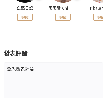
urnal
魚堅日記
思思賢 ChillMyBabe
rikala
追蹤
追蹤
追蹤
發表評論
登入
發表評論