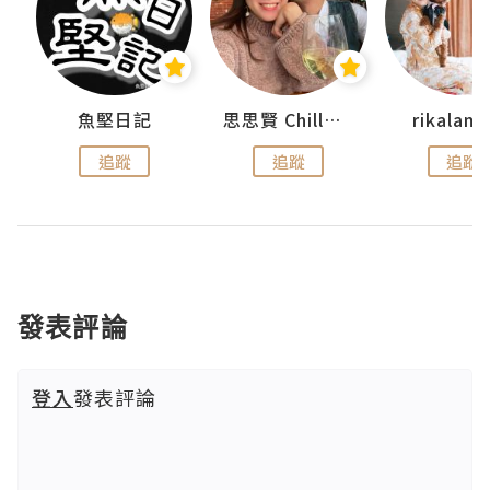
urnal
魚堅日記
思思賢 ChillMyBabe
rikala
追蹤
追蹤
追蹤
發表評論
登入
發表評論