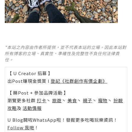
*本站之內容由作者所提供，並不代表本站的立場。因此本站對
所有博客的立場、真實性、準確性及完整性不負任何法律責
任。
【 U Creator 招募 】
出Post賺現金獎賞 l
登記《社群創作有價企劃》
【 睇Post + 參加品牌活動 】
瀏覽更多社群
打卡
丶
旅遊
丶
美食
丶
親子
丶
寵物
丶
扮靚
攻略
及
活動情報
U Blog開咗WhatsApp啦！發掘更多吃喝玩樂資訊！
Follow 我哋
！