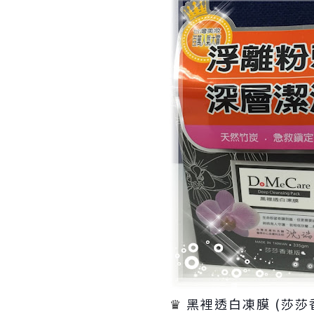
♛
黑裡透白凍膜 (莎莎