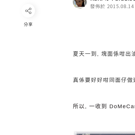
發佈於 2015.08.14
分享
夏天一到, 塊面係咁出油.
真係要好好咁同面
仔做
所以, 一收到
DoMeC