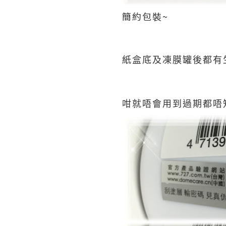
簡約包裝~
紙盒底及凍膜罐後都有生
咁就唔會用到過期都唔知