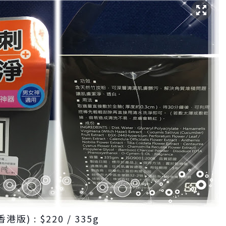
香港版)
:
$220 / 335g