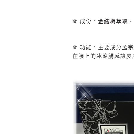
♛
成份
:
金縷梅萃取、
♛
功能
:
主要成分孟宗
在臉上的冰涼觸感讓皮