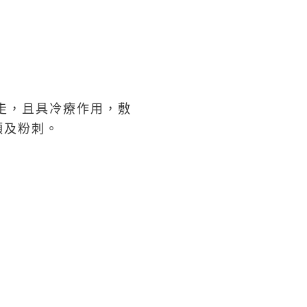
走，且具冷療作用，敷
頭及粉刺。