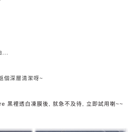
..
返個深層清潔呀~
are 黑裡透白凍膜後, 就急不及待, 立即試用喇~~