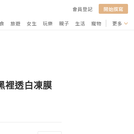
會員登記
開始撰寫
食
旅遊
女生
玩樂
親子
生活
寵物
行山
更多
打卡
sk 黑裡透白凍膜