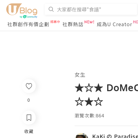
社群創作有價企劃
社群熱話
成為U Creator
女生
★☆★ DoMeCa
☆★☆
0
瀏覽次數:864
收藏
KaKi の Paradis