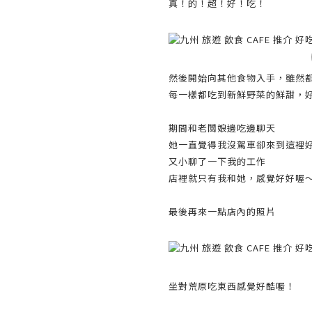
真！的！超！好！吃！
然後開始向其他食物入手，雖然都
每一樣都吃到新鮮野菜的鮮甜，
期間和老闆娘邊吃邊聊天
她一直覺得我沒駕車卻來到這裡好
又小聊了一下我的工作
店裡就只有我和她，感覺好好喔
最後再來一點店內的照片
坐對荒原吃東西感覺好酷喔！