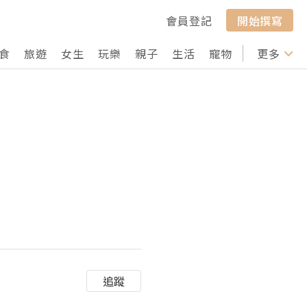
會員登記
開始撰寫
食
旅遊
女生
玩樂
親子
生活
寵物
行山
更多
打卡
追蹤