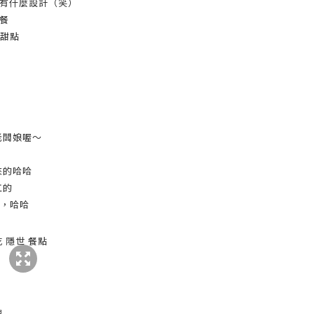
沒有什麼設計（笑）
餐
和甜點
！
老闆娘喔～
來的哈哈
工的
)，哈哈
理