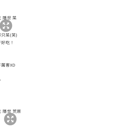
只菜(笑)
好好吃！
厲害XD
～