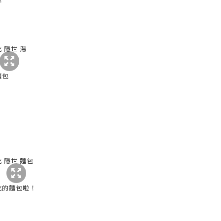
麵包
吃的麵包啦！