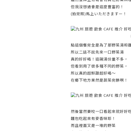
但我沒想過會是這麼豐富的！
(拍完照)馬上いただきますー！
點這個餐完全是為了那野菜湯和
所以二話不說先來一口野菜湯
真的好好喝！這碗湯份量不多，
但看到用了很多種不同的野菜，
所以真的超鮮甜超好喝～
在鄉下地方果然是蔬菜完勝啊！
然後當然要咬一口看起來就好好
麵包吃起來有麥香味耶！
而且裡面又是一堆的野菜