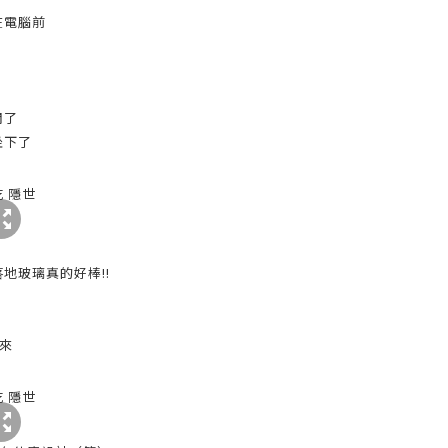
在電腦前
？
開了
坐下了
地玻璃真的好棒!!
回來