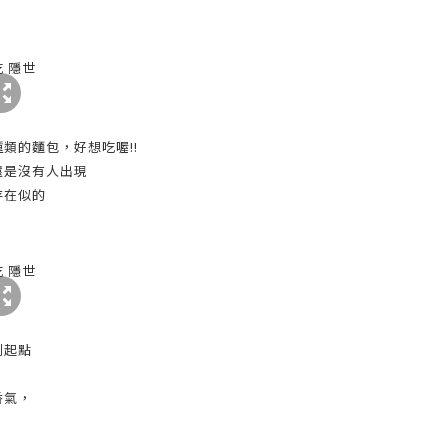
類的麵包，好想吃喔!!
還是沒有人出現
存在似的
到起點
香氣，