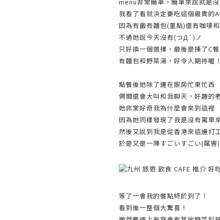
menu非常簡單，簡單來說就是
我看了看就決定要吃這個最貴的A
因為有飯有麵包(重點)還有咖啡
不過她說今天沒有(つД`)ノ
只好換一個選擇，最後是揀了C餐
有麵包和野菜湯，好令人期待喔
點餐後她除了邊在廚房忙東忙西
偶爾還會大叫和我聊天，好趣的
她非常好奇我為什麼會來到這裡
因為她同樣發現了我是沒有駕車
然後又說到我是從香港來這邊打
於是又是一陣すごいすごい(厲害
等了一會我的餐點終於到了！
看到後一整個大驚喜！
雖然餐牌上有寫會有其他野菜料