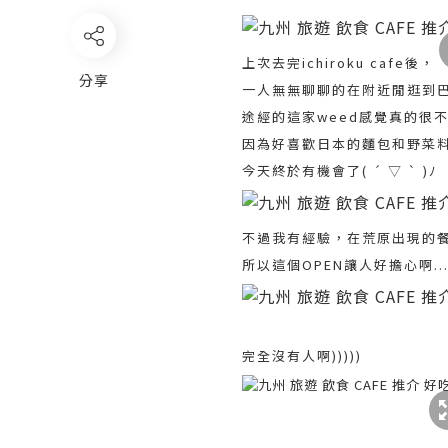
上次去完ichiroku cafe後，
分享
一人無無聊聊的在附近閒逛到
途經的這家weed感覺真的很
因為好喜歡日本的麵包和野菜
今天終於有機會了( ´ ▽ ` )ﾉ
不過我有經驗，在荒原出現的
所以這個OPEN讓人好擔心啊..
完全沒有人啊)))))