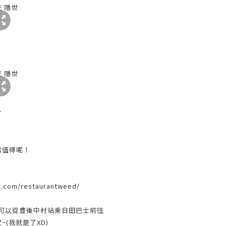
了
當值得呢！
up.com/restaurantweed/
一樣，可以從豊後中村站乘日田巴士前往
(我就是了XD)