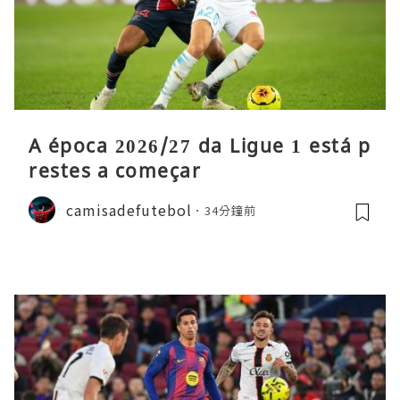
A época 2026/27 da Ligue 1 está p
restes a começar
camisadefutebol
34分鐘前