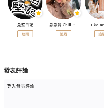
urnal
魚堅日記
思思賢 ChillMyBabe
rikala
追蹤
追蹤
追蹤
發表評論
登入
發表評論