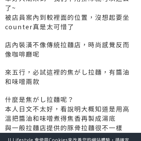
了~
被店員案內到較裡面的位置，沒想起要坐
counter真是太可惜了
店內裝潢不像傳統拉麵店，時尚感覺反而
像咖啡廳呢
來五行，必試這裡的焦がし拉麵，有醬油
和味噌兩款
什麼是焦がし拉麵呢？
本人日文不太好，看說明大概知道是用高
溫把醬油和味噌煮得焦香再製成湯底
與一般拉麵店提供的豚骨拉麵很不一樣
從未試過的我選了焦がし醬油拉麵，朋友
U Lifestyle 會使用Cookies來改善您的網站體驗，請確定