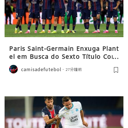
Paris Saint-Germain Enxuga Plant
el em Busca do Sexto Título Cons
ecutivo da Liga
camisadefutebol
27分鐘前