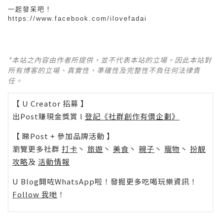
一起發呆吧！
https://www.facebook.com/ilovefadai
*本站之內容由作者所提供，並不代表本站的立場。因此本站對
所有博客的立場、真實性、準確性及完整性不負任何法律責
任。
【 U Creator 招募 】
出Post賺現金獎賞 l
登記《社群創作有價企劃》
【 睇Post + 參加品牌活動 】
瀏覽更多社群
打卡
丶
旅遊
丶
美食
丶
親子
丶
寵物
丶
扮靚
攻略
及
活動情報
U Blog開咗WhatsApp啦！發掘更多吃喝玩樂資訊！
Follow 我哋
！