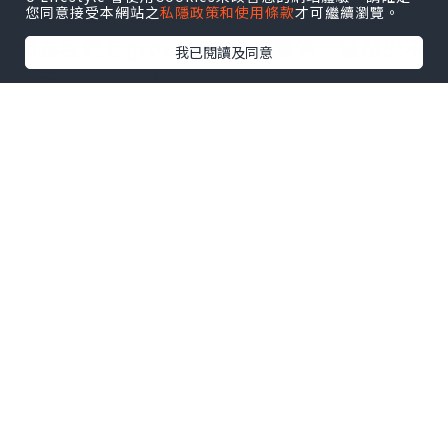
您同意接受本網站之
私隱政策和使用條款
才可繼續瀏覽。
則選了焦がし味噌拉麵，
因為我們有group pass的關係，當然少不
我已閱讀及同意
了來一份餃子啦~
餃子先來，就是某有名博多拉麵的餃子，
好吃的XD
我的焦がし醬油拉麵緊接而上，好濃厚的
湯底啊!!!
有點焦焦的香味，重口味可是我喜歡XD
朋友的焦がし味噌拉麵，味道更濃，好香
啊~
根據店家所說，這個做法會令湯面有一層
油