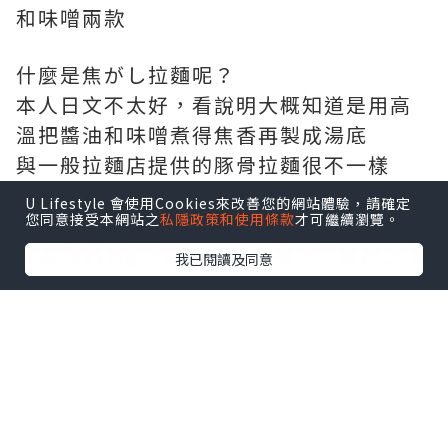
和味噌兩款
什麼是焦がし拉麵呢？
本人日文不太好，看說明大概知道是用高
溫把醬油和味噌煮得焦香再製成湯底
與一般拉麵店提供的豚骨拉麵很不一樣
從未試過的我選了焦がし醬油拉麵，朋友
U Lifestyle 會使用Cookies來改善您的網站體驗，請確定
您同意接受本網站之
私隱政策和使用條款
才可繼續瀏覽。
則選了焦がし味噌拉麵，
因為我們有group pass的關係，當然少不
我已閱讀及同意
了來一份餃子啦~
餃子先來，就是某有名博多拉麵的餃子，
好吃的XD
我的焦がし醬油拉麵緊接而上，好濃厚的