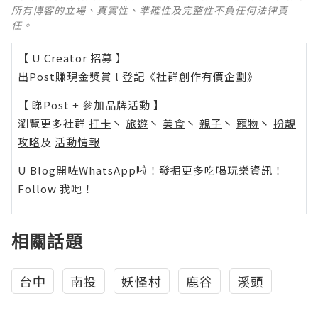
所有博客的立場、真實性、準確性及完整性不負任何法律責
任。
【 U Creator 招募 】
出Post賺現金獎賞 l
登記《社群創作有價企劃》
【 睇Post + 參加品牌活動 】
瀏覽更多社群
打卡
丶
旅遊
丶
美食
丶
親子
丶
寵物
丶
扮靚
攻略
及
活動情報
U Blog開咗WhatsApp啦！發掘更多吃喝玩樂資訊！
Follow 我哋
！
相關話題
台中
南投
妖怪村
鹿谷
溪頭