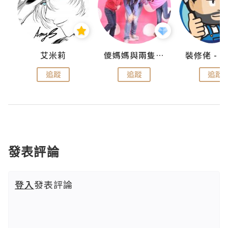
點滴
艾米莉
儍媽媽與兩隻小魔怪之家
追蹤
追蹤
追蹤
發表評論
登入
發表評論