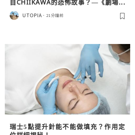
自CHIIKAWA的恐怖故事？—《劇場版
CHIIKAWA 人魚島的秘密》
UTOPIA
21分鐘前
瑞士5點提升針能不能做填充？作用定
位詳細揭秘！