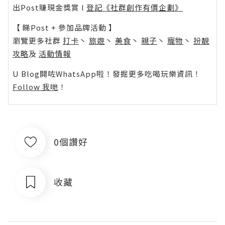
出Post賺現金獎賞 l
登記《社群創作有價企劃》
【 睇Post + 參加品牌活動 】
瀏覽更多社群
打卡
丶
旅遊
丶
美食
丶
親子
丶
寵物
丶
扮靚
攻略
及
活動情報
U Blog開咗WhatsApp啦！發掘更多吃喝玩樂資訊！
Follow 我哋
！
0個讚好
收藏