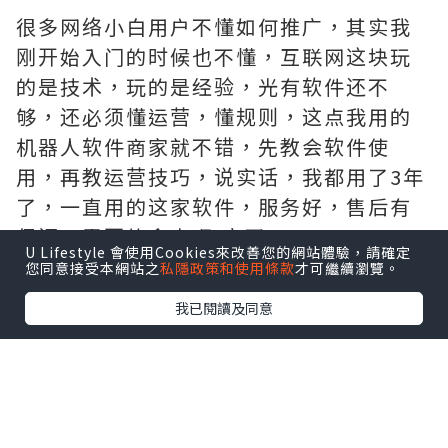
很多网络小白用户不懂如何推广，其实我
刚开始入门的时候也不懂，互联网这块玩
的是技术，玩的是经验，光有软件还不
够，还必须懂运营，懂规则，这点我用的
机器人软件商家就不错，先教会软件使
用，再教运营技巧，说实话，我都用了3年
了，一直用的这家软件，服务好，售后有
保证，需要的拿去吧,官网
U Lifestyle 會使用Cookies來改善您的網站體驗，請確定
http://www.vst.tw
您同意接受本網站之
私隱政策和使用條款
才可繼續瀏覽。
我已閱讀及同意