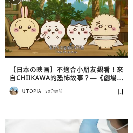
【日本の映画】不適合小朋友觀看！來
自CHIIKAWA的恐怖故事？—《劇場版
CHIIKAWA 人魚島的秘密》
UTOPIA
30分鐘前