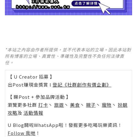
*本站之內容由作者所提供，並不代表本站的立場。因此本站對
所有博客的立場、真實性、準確性及完整性不負任何法律責
任。
【 U Creator 招募 】
出Post賺現金獎賞 l
登記《社群創作有價企劃》
【 睇Post + 參加品牌活動 】
瀏覽更多社群
打卡
丶
旅遊
丶
美食
丶
親子
丶
寵物
丶
扮靚
攻略
及
活動情報
U Blog開咗WhatsApp啦！發掘更多吃喝玩樂資訊！
Follow 我哋
！