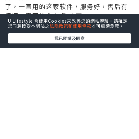
了，一直用的这家软件，服务好，售后有
保证，需要的拿去吧,官网
U Lifestyle 會使用Cookies來改善您的網站體驗，請確定
http://www.vst.tw
您同意接受本網站之
私隱政策和使用條款
才可繼續瀏覽。
我已閱讀及同意