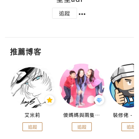
追蹤
推薦博客
點滴
艾米莉
儍媽媽與兩隻小魔怪之家
追蹤
追蹤
追蹤