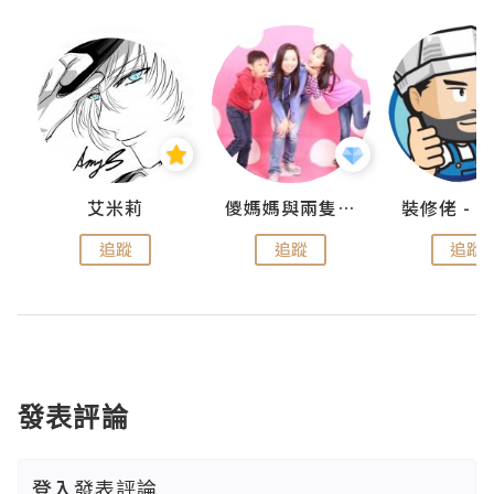
點滴
艾米莉
儍媽媽與兩隻小魔怪之家
追蹤
追蹤
追蹤
發表評論
登入
發表評論