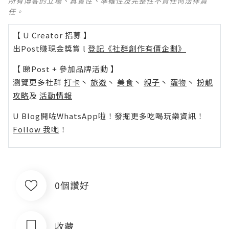
所有博客的立場、真實性、準確性及完整性不負任何法律責
任。
【 U Creator 招募 】
出Post賺現金獎賞 l
登記《社群創作有價企劃》
【 睇Post + 參加品牌活動 】
瀏覽更多社群
打卡
丶
旅遊
丶
美食
丶
親子
丶
寵物
丶
扮靚
攻略
及
活動情報
U Blog開咗WhatsApp啦！發掘更多吃喝玩樂資訊！
Follow 我哋
！
0個讚好
收藏