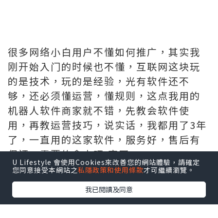
很多网络小白用户不懂如何推广，其实我
刚开始入门的时候也不懂，互联网这块玩
的是技术，玩的是经验，光有软件还不
够，还必须懂运营，懂规则，这点我用的
机器人软件商家就不错，先教会软件使
用，再教运营技巧，说实话，我都用了3年
了，一直用的这家软件，服务好，售后有
保证，需要的拿去吧,官网
U Lifestyle 會使用Cookies來改善您的網站體驗，請確定
http://www.vst.tw
您同意接受本網站之
私隱政策和使用條款
才可繼續瀏覽。
我已閱讀及同意