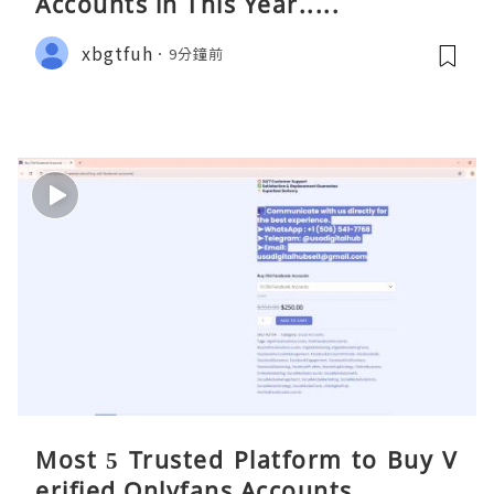
Accounts in This Year.....
xbgtfuh
9分鐘前
Most 5 Trusted Platform to Buy V
erified Onlyfans Accounts ...