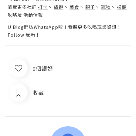
瀏覽更多社群
打卡
丶
旅遊
丶
美食
丶
親子
丶
寵物
丶
扮靚
攻略
及
活動情報
U Blog開咗WhatsApp啦！發掘更多吃喝玩樂資訊！
Follow 我哋
！
0個讚好
收藏