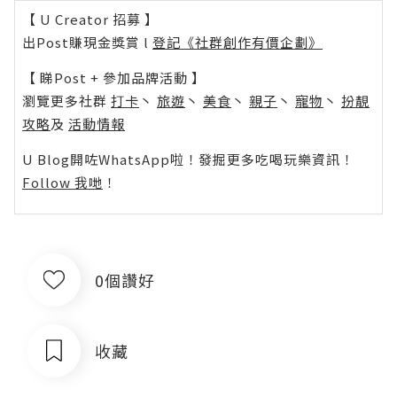
【 U Creator 招募 】
出Post賺現金獎賞 l
登記《社群創作有價企劃》
【 睇Post + 參加品牌活動 】
瀏覽更多社群
打卡
丶
旅遊
丶
美食
丶
親子
丶
寵物
丶
扮靚
攻略
及
活動情報
U Blog開咗WhatsApp啦！發掘更多吃喝玩樂資訊！
Follow 我哋
！
0個讚好
收藏