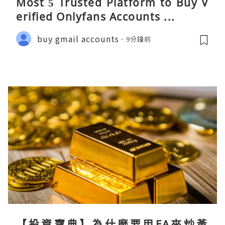
Most 5 Trusted Platform to Buy V
erified Onlyfans Accounts ...
buy gmail accounts
9分鐘前
【投資寶典】為什麼要用EA來炒黃