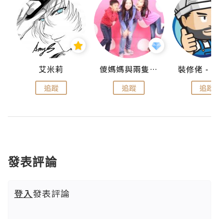
點滴
艾米莉
儍媽媽與兩隻小魔怪之家
追蹤
追蹤
追蹤
發表評論
登入
發表評論