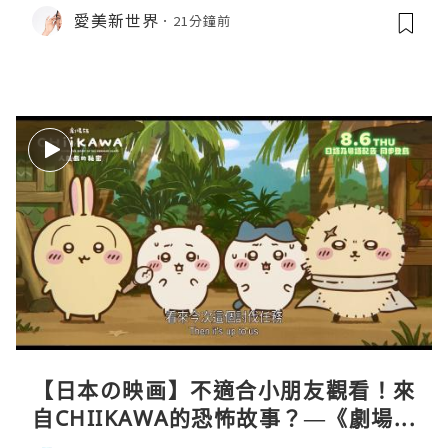
愛美新世界
21分鐘前
【日本の映画】不適合小朋友觀看！來
自CHIIKAWA的恐怖故事？—《劇場版
CHIIKAWA 人魚島的秘密》