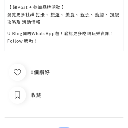
【 睇Post + 參加品牌活動 】
瀏覽更多社群
打卡
丶
旅遊
丶
美食
丶
親子
丶
寵物
丶
扮靚
攻略
及
活動情報
U Blog開咗WhatsApp啦！發掘更多吃喝玩樂資訊！
Follow 我哋
！
0個讚好
收藏