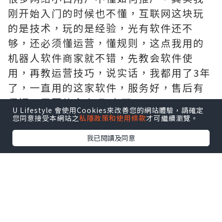
刚开始入门的时候也不懂，互联网这块玩
的是技术，玩的是经验，光有软件还不
够，还必须懂运营，懂规则，这点我用的
机器人软件商家就不错，先教会软件使
用，再教运营技巧，说实话，我都用了3年
了，一直用的这家软件，服务好，售后有
保证，需要的拿去吧,官网
U Lifestyle 會使用Cookies來改善您的網站體驗，請確定
http://www.vst.tw
您同意接受本網站之
私隱政策和使用條款
才可繼續瀏覽。
我已閱讀及同意