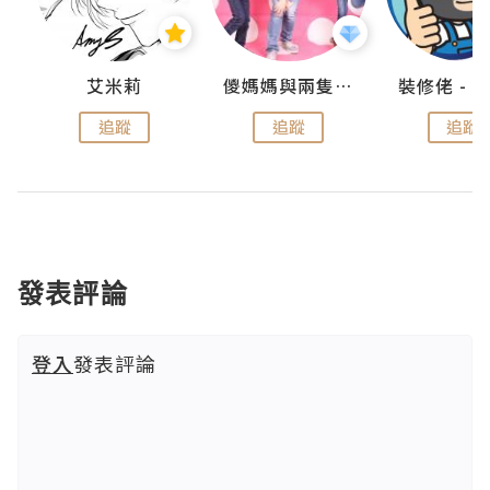
點滴
艾米莉
儍媽媽與兩隻小魔怪之家
追蹤
追蹤
追蹤
發表評論
登入
發表評論