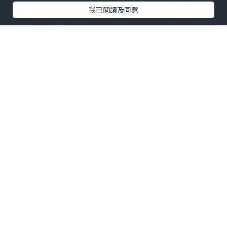
★
Rejuran I 麗珠蘭白
我已閱讀及同意
盒
★
Rejuran HB 麗珠蘭
紅盒
2.
促進傷口癒合效果佳
麗珠蘭藍盒效果怎麼樣？在傷口癒合方
面，麗珠蘭藍盒也有出色表現。它含有的
多核苷酸可以觸發生長因子的釋放，生長
因子通過增強皮膚的自然再生能力來發揮
作用，加速傷口癒合的速度。比如一些小