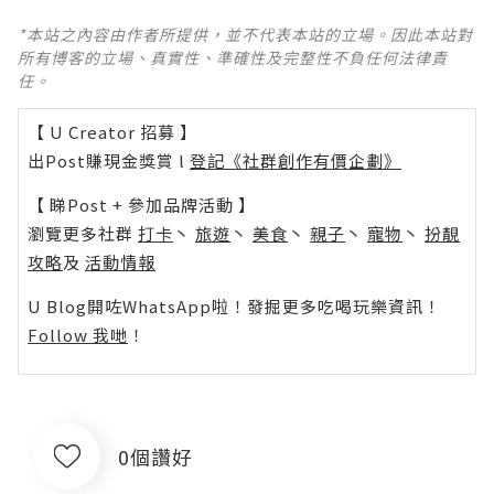
*本站之內容由作者所提供，並不代表本站的立場。因此本站對
所有博客的立場、真實性、準確性及完整性不負任何法律責
任。
【 U Creator 招募 】
出Post賺現金獎賞 l
登記《社群創作有價企劃》
【 睇Post + 參加品牌活動 】
瀏覽更多社群
打卡
丶
旅遊
丶
美食
丶
親子
丶
寵物
丶
扮靚
攻略
及
活動情報
U Blog開咗WhatsApp啦！發掘更多吃喝玩樂資訊！
Follow 我哋
！
0個讚好