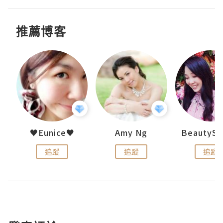
推薦博客
h 夏沫
♥Eunice♥
Amy Ng
追蹤
追蹤
追蹤