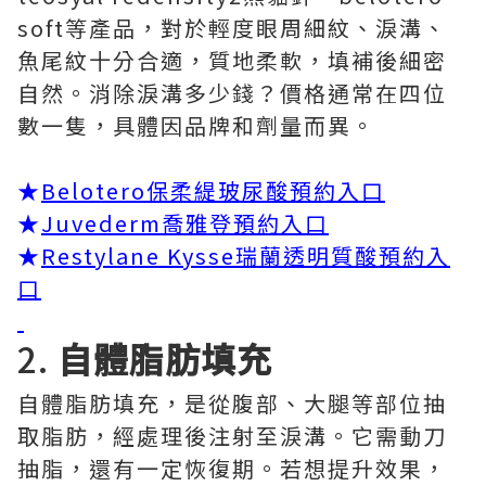
soft等產品，對於輕度眼周細紋、淚溝、
魚尾紋十分合適，質地柔軟，填補後細密
自然。消除淚溝多少錢？價格通常在四位
數一隻，具體因品牌和劑量而異。
★
Belotero保柔緹玻尿酸預約入口
★
Juvederm喬雅登預約入口
★
Restylane Kysse瑞蘭透明質酸預約入
口
2.
自體脂肪填充
自體脂肪填充，是從腹部、大腿等部位抽
取脂肪，經處理後注射至淚溝。它需動刀
抽脂，還有一定恢復期。若想提升效果，