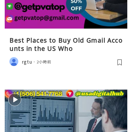
Best Places to Buy Old Gmail Acco
unts in the US Who
rgtu
2小時前