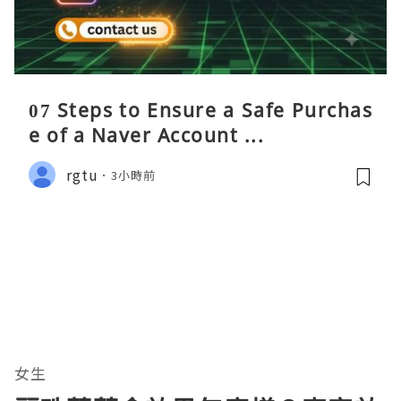
07 Steps to Ensure a Safe Purchas
e of a Naver Account ...
rgtu
3小時前
女生