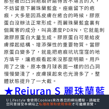
那些被凹凸洞疤痕折磨得苦不堪言的人，
不妨留意下麗珠蘭藍盒。痤瘡留下的疤
痕，大多是因爲皮膚在癒合的時候，膠原
蛋白沒辦法正常形成。而麗珠蘭藍盒裏有
個厲害的成分，叫高濃度PDRN，它就能刺
激膠原蛋白大量生成。膠原蛋白可是給皮
膚撐起結構、增添彈性的重要物質。當膠
原蛋白變多了，就能把疤痕坑坑窪窪的地
方填平，讓疤痕看起來沒那麼明顯。用戶
用了之後，原本像月球表面一樣的凹凸洞
慢慢變淺了，皮膚摸起來也光滑多了，整
體狀態提升了一大截。
★
Rejuran S 麗珠蘭藍
盒
U Lifestyle 會使用Cookies來改善您的網站體驗，請確定
您同意接受本網站之
私隱政策和使用條款
才可繼續瀏覽。