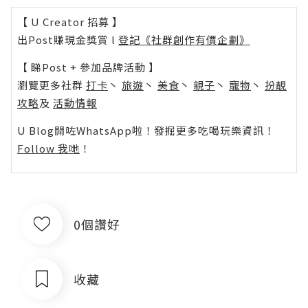
【 U Creator 招募 】
出Post賺現金獎賞 l
登記《社群創作有價企劃》
【 睇Post + 參加品牌活動 】
瀏覽更多社群
打卡
丶
旅遊
丶
美食
丶
親子
丶
寵物
丶
扮靚
攻略
及
活動情報
U Blog開咗WhatsApp啦！發掘更多吃喝玩樂資訊！
Follow 我哋
！
0個讚好
收藏