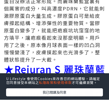
蛋白沒辦法正常形成。而麗珠蘭藍盒裏有
個厲害的成分，叫高濃度PDRN，它就能刺
激膠原蛋白大量生成。膠原蛋白可是給皮
膚撐起結構、增添彈性的重要物質。當膠
原蛋白變多了，就能把疤痕坑坑窪窪的地
方填平，讓疤痕看起來沒那麼明顯。用戶
用了之後，原本像月球表面一樣的凹凸洞
慢慢變淺了，皮膚摸起來也光滑多了，整
體狀態提升了一大截。
★
Rejuran S 麗珠蘭藍
盒
U Lifestyle 會使用Cookies來改善您的網站體驗，請確定
您同意接受本網站之
私隱政策和使用條款
才可繼續瀏覽。
★
Rejuran I 麗珠蘭白
我已閱讀及同意
盒