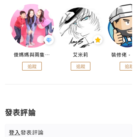
點滴
儍媽媽與兩隻小魔怪之家
艾米莉
追蹤
追蹤
追蹤
發表評論
登入
發表評論