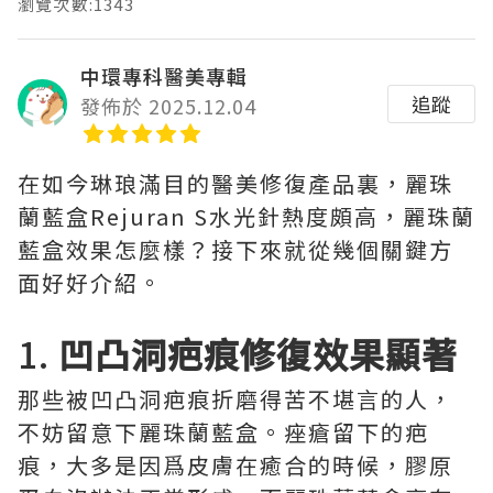
瀏覽次數:1343
中環專科醫美專輯
追蹤
發佈於 2025.12.04
在如今琳琅滿目的醫美修復產品裏，麗珠
蘭藍盒Rejuran S水光針熱度頗高，麗珠蘭
藍盒效果怎麼樣？接下來就從幾個關鍵方
面好好介紹。
1.
凹凸洞疤痕修復效果顯著
那些被凹凸洞疤痕折磨得苦不堪言的人，
不妨留意下麗珠蘭藍盒。痤瘡留下的疤
痕，大多是因爲皮膚在癒合的時候，膠原