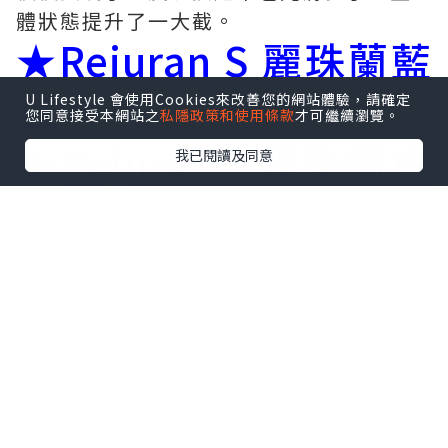
體狀態提升了一大截。
★
Rejuran S 麗珠蘭藍
盒
U Lifestyle 會使用Cookies來改善您的網站體驗，請確定
您同意接受本網站之
私隱政策和使用條款
才可繼續瀏覽。
★
Rejuran I 麗珠蘭白
我已閱讀及同意
盒
★
Rejuran HB 麗珠蘭
紅盒
2.
促進傷口癒合效果佳
麗珠蘭藍盒效果怎麼樣？在傷口癒合方