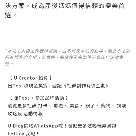
決方案，成為產後媽媽值得信賴的變美首
選。
*本站之內容由作者所提供，並不代表本站的立場。因此本站對
所有博客的立場、真實性、準確性及完整性不負任何法律責
任。
【 U Creator 招募 】
出Post賺現金獎賞 l
登記《社群創作有價企劃》
【 睇Post + 參加品牌活動 】
瀏覽更多社群
打卡
丶
旅遊
丶
美食
丶
親子
丶
寵物
丶
扮靚
攻略
及
活動情報
U Blog開咗WhatsApp啦！發掘更多吃喝玩樂資訊！
Follow 我哋
！