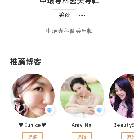
中環專科醫美專輯
追蹤
中環專科醫美專輯
推薦博客
h 夏沫
♥Eunice♥
Amy Ng
追蹤
追蹤
追蹤