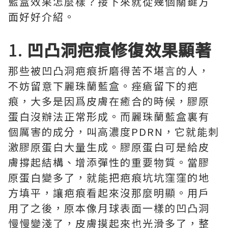
藍盒效果怎麼樣？接下來就從幾個關鍵方
面好好介紹。
1.
凹凸洞疤痕修復效果顯著
那些被凹凸洞疤痕折磨得苦不堪言的人，
不妨留意下麗珠蘭藍盒。痤瘡留下的疤
痕，大多是因爲皮膚在癒合的時候，膠原
蛋白沒辦法正常形成。而麗珠蘭藍盒裏有
個厲害的成分，叫高濃度PDRN，它就能刺
激膠原蛋白大量生成。膠原蛋白可是給皮
膚撐起結構、增添彈性的重要物質。當膠
原蛋白變多了，就能把疤痕坑坑窪窪的地
方填平，讓疤痕看起來沒那麼明顯。用戶
用了之後，原本像月球表面一樣的凹凸洞
慢慢變淺了，皮膚摸起來也光滑多了，整