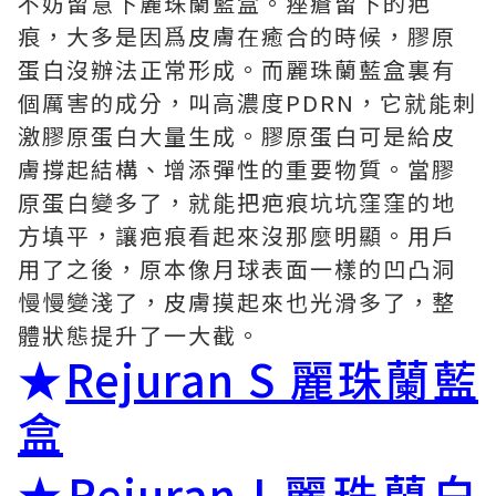
不妨留意下麗珠蘭藍盒。痤瘡留下的疤
痕，大多是因爲皮膚在癒合的時候，膠原
蛋白沒辦法正常形成。而麗珠蘭藍盒裏有
個厲害的成分，叫高濃度PDRN，它就能刺
激膠原蛋白大量生成。膠原蛋白可是給皮
膚撐起結構、增添彈性的重要物質。當膠
原蛋白變多了，就能把疤痕坑坑窪窪的地
方填平，讓疤痕看起來沒那麼明顯。用戶
用了之後，原本像月球表面一樣的凹凸洞
慢慢變淺了，皮膚摸起來也光滑多了，整
體狀態提升了一大截。
★
Rejuran S 麗珠蘭藍
盒
★
Rejuran I 麗珠蘭白