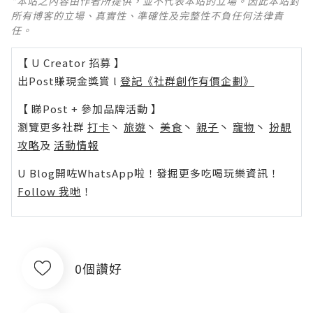
*本站之內容由作者所提供，並不代表本站的立場。因此本站對
所有博客的立場、真實性、準確性及完整性不負任何法律責
任。
【 U Creator 招募 】
出Post賺現金獎賞 l
登記《社群創作有價企劃》
【 睇Post + 參加品牌活動 】
瀏覽更多社群
打卡
丶
旅遊
丶
美食
丶
親子
丶
寵物
丶
扮靚
攻略
及
活動情報
U Blog開咗WhatsApp啦！發掘更多吃喝玩樂資訊！
Follow 我哋
！
0個讚好