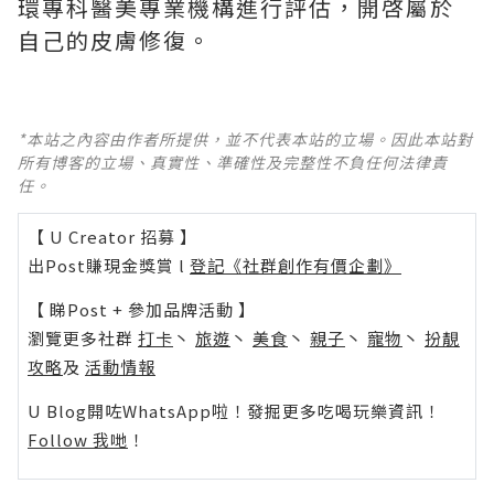
環專科醫美專業機構進行評估，開啓屬於
自己的皮膚修復。
*本站之內容由作者所提供，並不代表本站的立場。因此本站對
所有博客的立場、真實性、準確性及完整性不負任何法律責
任。
【 U Creator 招募 】
出Post賺現金獎賞 l
登記《社群創作有價企劃》
【 睇Post + 參加品牌活動 】
瀏覽更多社群
打卡
丶
旅遊
丶
美食
丶
親子
丶
寵物
丶
扮靚
攻略
及
活動情報
U Blog開咗WhatsApp啦！發掘更多吃喝玩樂資訊！
Follow 我哋
！