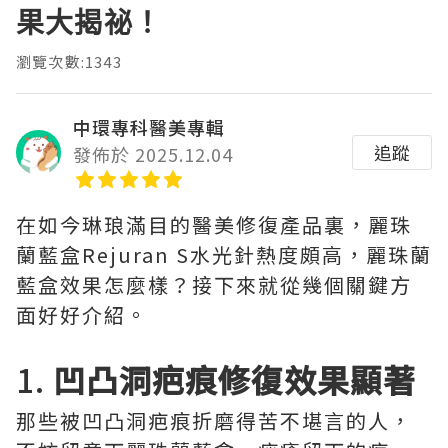
果大揭祕！
瀏覽次數:1343
中環專科醫美專輯
追蹤
發佈於 2025.12.04
在如今琳琅滿目的醫美修復產品裏，麗珠
蘭藍盒Rejuran S水光針熱度頗高，麗珠蘭
藍盒效果怎麼樣？接下來就從幾個關鍵方
面好好介紹。
1.
凹凸洞疤痕修復效果顯著
那些被凹凸洞疤痕折磨得苦不堪言的人，