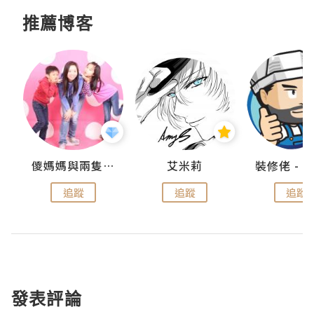
推薦博客
點滴
儍媽媽與兩隻小魔怪之家
艾米莉
追蹤
追蹤
追蹤
發表評論