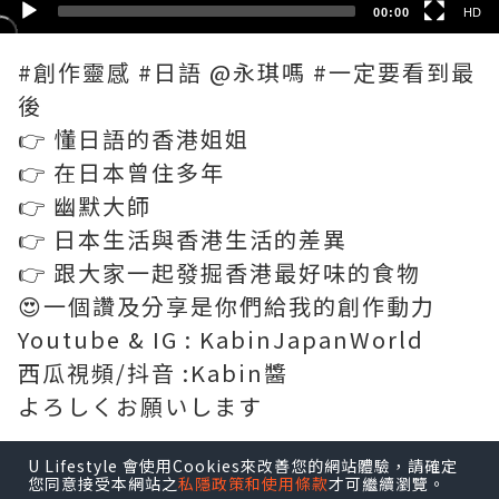
00:00
HD
#創作靈感 #日語 @永琪嗎 #一定要看到最
後
👉 懂日語的香港姐姐
👉 在日本曾住多年
👉 幽默大師
👉 日本生活與香港生活的差異
👉 跟大家一起發掘香港最好味的食物
😍一個讚及分享是你們給我的創作動力
Youtube & IG : KabinJapanWorld
西瓜視頻/抖音 :Kabin醬
よろしくお願いします
U Lifestyle 會使用Cookies來改善您的網站體驗，請確定
您同意接受本網站之
私隱政策和使用條款
才可繼續瀏覽。