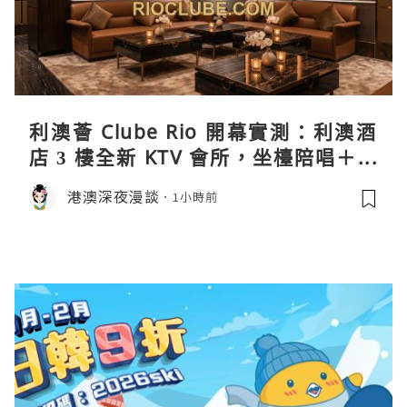
利澳薈 Clube Rio 開幕實測：利澳酒
店 3 樓全新 KTV 會所，坐檯陪唱＋水
療套票一次過睇
港澳深夜漫談
1小時前