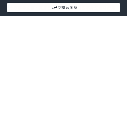
*本站之內容由作者所提供，並不代表本站的立場。因此本站對
我已閱讀及同意
所有博客的立場、真實性、準確性及完整性不負任何法律責
任。
【 U Creator 招募 】
出Post賺現金獎賞 l
登記《社群創作有價企劃》
【 睇Post + 參加品牌活動 】
瀏覽更多社群
打卡
丶
旅遊
丶
美食
丶
親子
丶
寵物
丶
扮靚
攻略
及
活動情報
U Blog開咗WhatsApp啦！發掘更多吃喝玩樂資訊！
Follow 我哋
！
相關話題
Vlog
創作靈感
日語