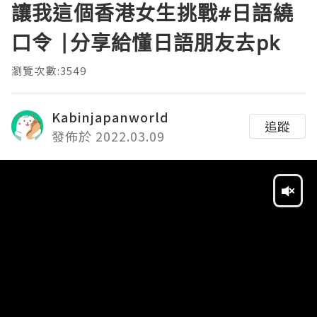
讓我這個香港女生挑戰#日語繞
口令 |分享給懂日語朋友去pk
瀏覽次數:3549
Kabinjapanworld
追蹤
發佈於 2022.03.09
Video
Player
HD
SD