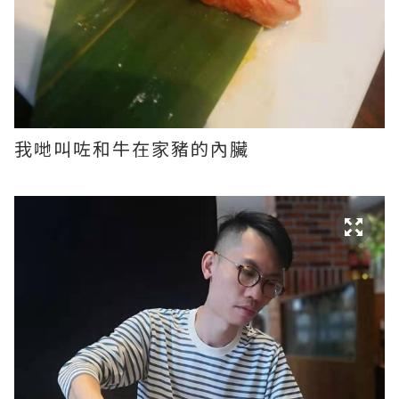
我哋叫咗和牛在家豬的內臟