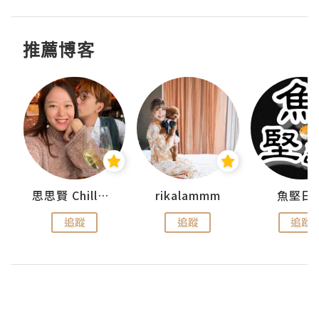
推薦博客
urnal
思思賢 ChillMyBabe
rikalammm
魚堅日
追蹤
追蹤
追蹤