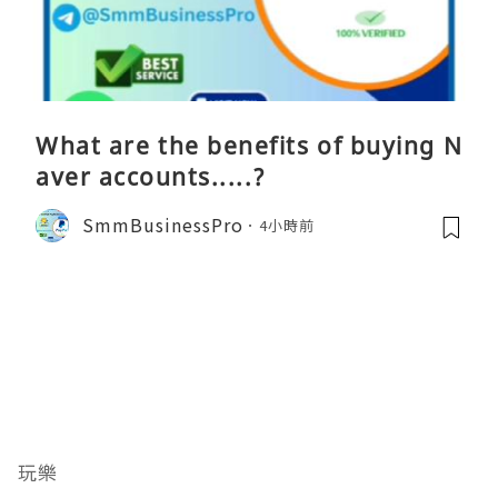
What are the benefits of buying N
aver accounts.....?
SmmBusinessPro
4小時前
玩樂