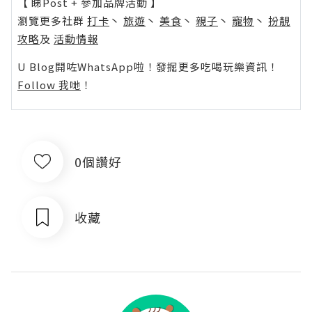
【 睇Post + 參加品牌活動 】
瀏覽更多社群
打卡
丶
旅遊
丶
美食
丶
親子
丶
寵物
丶
扮靚
攻略
及
活動情報
U Blog開咗WhatsApp啦！發掘更多吃喝玩樂資訊！
Follow 我哋
！
0個讚好
收藏