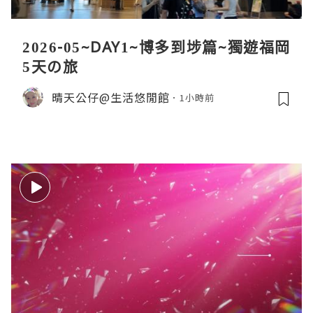
2026-05~DAY1~博多到埗篇~獨遊福岡
5天の旅
晴天公仔@生活悠閒館
1小時前