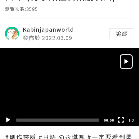
瀏覽次數:3595
Kabinjapanworld
追蹤
發佈於 2022.03.09
Video
Player
HD
SD
00:00
HD
#創作靈感 #日語 @永琪嗎 #一定要看到最