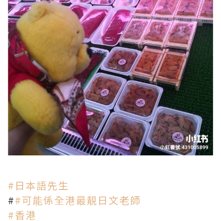
#
日本語先生
#
#
可能係全港最靚日文老師
#
香港