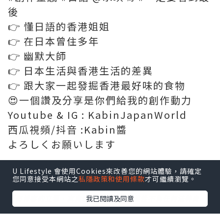
後
👉 懂日語的香港姐姐
👉 在日本曾住多年
👉 幽默大師
👉 日本生活與香港生活的差異
👉 跟大家一起發掘香港最好味的食物
😍一個讚及分享是你們給我的創作動力
Youtube & IG : KabinJapanWorld
西瓜視頻/抖音 :Kabin醬
よろしくお願いします
U Lifestyle 會使用Cookies來改善您的網站體驗，請確定
您同意接受本網站之
私隱政策和使用條款
才可繼續瀏覽。
*本站之內容由作者所提供，並不代表本站的立場。因此本站對
我已閱讀及同意
所有博客的立場、真實性、準確性及完整性不負任何法律責
任。