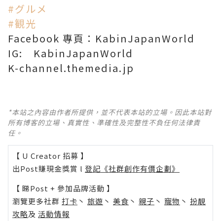
#
グルメ
#
観光
Facebook 專頁：KabinJapanWorld
IG: KabinJapanWorld
K-channel.themedia.jp
*本站之內容由作者所提供，並不代表本站的立場。因此本站對
所有博客的立場、真實性、準確性及完整性不負任何法律責
任。
【 U Creator 招募 】
出Post賺現金獎賞 l
登記《社群創作有價企劃》
【 睇Post + 參加品牌活動 】
瀏覽更多社群
打卡
丶
旅遊
丶
美食
丶
親子
丶
寵物
丶
扮靚
攻略
及
活動情報