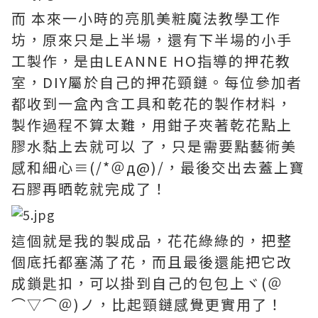
而 本來一小時的亮肌美粧魔法教學工作
坊，原來只是上半場，還有下半場的小手
工製作，是由LEANNE HO指導的押花教
室，DIY屬於自己的押花頸鏈。每位參加者
都收到一盒內含工具和乾花的製作材料，
製作過程不算太難，用鉗子夾著乾花點上
膠水黏上去就可以 了，只是需要點藝術美
感和細心≡(/*＠д@)/，最後交出去蓋上寶
石膠再晒乾就完成了！
這個就是我的製成品，花花綠綠的，把整
個底托都塞滿了花，而且最後還能把它改
成鎖匙扣，可以掛到自己的包包上ヾ(＠
⌒▽⌒＠)ノ，比起頸鏈感覺更實用了！