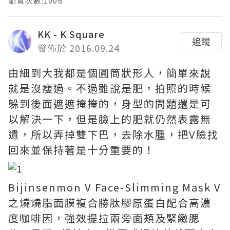
瀏覽次數:1006
KK - K Square
追蹤
發佈於 2016.09.24
由細到大我都是個圓筒狀形人，簡單來說
就是沒瘦過。不過雖說是肥，拍照的時候
躲到後面遮遮掩掩的，身型的問題還是可
以解決一下，但是臉上的肥就仍然表露無
遺，所以弄掉雙下巴，去除水腫，把V臉找
回來並保持著是十分重要的！
Bijinsenmon V Face-Slimming Mask V
之燒燒脂面膜複合勝肽膠原蛋白配合高濃
度咖啡因，強效提拉兩旁面頰及緊緻腮