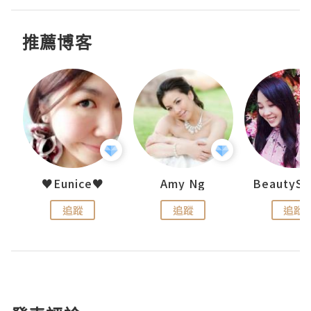
推薦博客
h 夏沫
♥Eunice♥
Amy Ng
追蹤
追蹤
追蹤