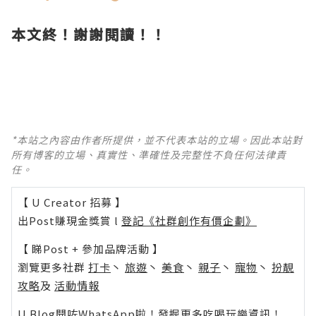
本文終！謝謝閱讀！
！
*本站之內容由作者所提供，並不代表本站的立場。因此本站對
所有博客的立場、真實性、準確性及完整性不負任何法律責
任。
【 U Creator 招募 】
出Post賺現金獎賞 l
登記《社群創作有價企劃》
【 睇Post + 參加品牌活動 】
瀏覽更多社群
打卡
丶
旅遊
丶
美食
丶
親子
丶
寵物
丶
扮靚
攻略
及
活動情報
U Blog開咗WhatsApp啦！發掘更多吃喝玩樂資訊！