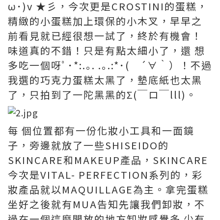
ω･)v ★彡，今次更是CROSTINI的蛋糕，
精緻的小蛋糕加上環保的小木叉，早早之
前看見就已經很想一試了，終於有機會！
味道真的不錯！只是有點太細小了，還 想
多吃一個呀ﾟ･*:.｡. .｡.:*･( ´∀｀）！不過
我選的巧克力蛋糕太黑了，墊底紙也太黑
了，只拍到了一陀黑黑的Σ(￣ロ￣lll)。
每 個位置都有一份化妝小工具和一面鏡
子，旁邊就放了一些SHISEIDO的
SKINCARE和MAKEUP產品，SKINCARE
今次是VITAL- PERFECTION系列的，彩
妝產品就以MAQUILLAGE為主。拿完蛋糕
坐好之後就有MUA告知先讓我們卸妝，不
過在一個這麼開放的地方卸妝感覺多 少有