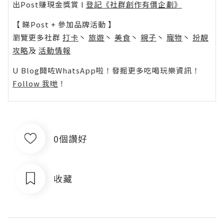
出Post賺現金獎賞 l
登記《社群創作有價企劃》
【 睇Post + 參加品牌活動 】
瀏覽更多社群
打卡
丶
旅遊
丶
美食
丶
親子
丶
寵物
丶
扮靚
攻略
及
活動情報
U Blog開咗WhatsApp啦！發掘更多吃喝玩樂資訊！
Follow 我哋
！
0個讚好
收藏