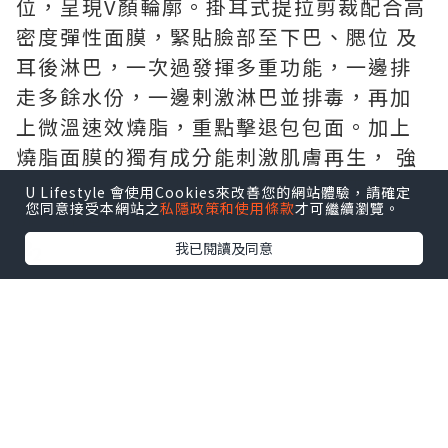
位，呈現V顏輪廓。掛耳式提拉剪裁配合高
密度彈性面膜，緊貼臉部至下巴、腮位 及
耳後淋巴，一次過發揮多重功能，一邊排
走多餘水份，一邊剌激淋巴並排毒，再加
上微溫速效燒脂，重點擊退包包面。加上
燒脂面膜的獨有成分能刺激肌膚再生， 強
化彈力，令面部肌膚更緊緻，突出面部輪
U Lifestyle 會使用Cookies來改善您的網站體驗，請確定
您同意接受本網站之
私隱政策和使用條款
才可繼續瀏覽。
廓，締造迷人V臉。
我已閱讀及同意
就 像產品介紹一樣，掛耳式的面膜，只需
敷在下顎，重點減面頰及腮位的地方。不
過面膜紙偏硬，不夠柔軟，另外面膜一點
都不濕潤，所以敷上面時完全不貼服，剪
裁 亦不配合臉型，所以敷起上來到處都是
氣泡，要不停用手掃平，但掃完右邊就到