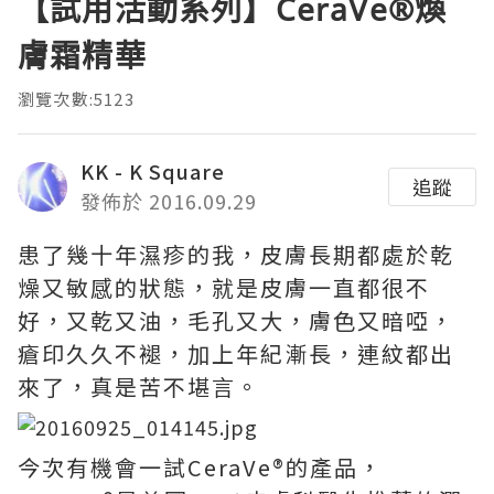
【試用活動系列】CeraVe®煥
膚霜精華
瀏覽次數:5123
KK - K Square
追蹤
發佈於 2016.09.29
患了幾十年濕疹的我，皮膚長期都處於乾
燥又敏感的狀態，就是皮膚一直都很不
好，又乾又油，毛孔又大，膚色又暗啞，
瘡印久久不褪，加上年紀漸長，連紋都出
來了，真是苦不堪言。
今次有機會一試CeraVe®的產品，