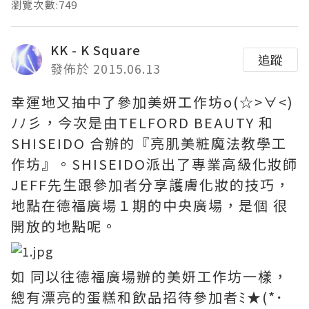
瀏覽次數:749
KK - K Square
追蹤
發佈於 2015.06.13
幸運地又抽中了參加美妍工作坊o(☆>∀<)
ﾉﾉ彡，今次是由TELFORD BEAUTY 和
SHISEIDO 合辦的『亮肌美粧魔法教學工
作坊』。SHISEIDO派出了專業高級化妝師
JEFF先生跟參加者分享護膚化妝的技巧，
地點在德福廣場１期的中央廣場，是個 很
開放的地點呢。
如 同以往德福廣場辦的美妍工作坊一樣，
總有漂亮的蛋糕和飲品招待參加者ﾐ★(*･