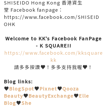
SHISEIDO Hong Kong 香港資生
堂 Facebook fanpage：
https://www.facebook.com/SHISEID
OHK
Welcome to KK's Facebook FanPage
- K SQUARE!!
https://www.facebook.com/kksquare
kk
請多多按讚
♥
！多多支持我喔
♥
！
Blog links:
♥
BlogSpot
♥
Pixnet
♥
Qooza
Beauty
♥
BeautyExchange
♥
Elle
Blog
♥
She