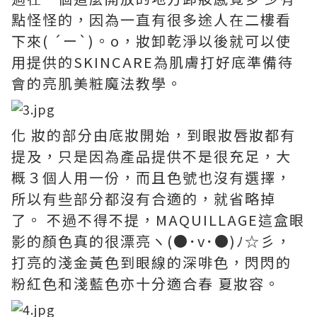
點怪怪的，因為一直有很多途人在二樓看
下來( ´ー`)。о，妝卸乾淨以後就可以使
用提供的SKINCARE為肌膚打好底準備待
會的亮肌美粧魔法教學。
化 妝的部分由底妝開始，到眼妝唇妝都有
提及，只是因為產品提供不是很充足，大
概３個人用一份，而且色號也沒有選擇，
所以有些部分都沒有合適的，就省略掉
了。 不過不得不提，MAQUILLAGE這盒眼
影的顏色真的很漂亮ヽ(●･v･●)ﾉ☆彡，
打亮的淺金黃色到眼線的深啡色，閃閃的
粉紅色和淺藍色亦十分適合春 夏妝容。