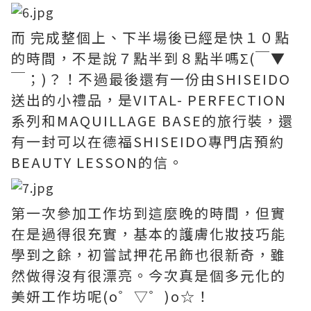
而 完成整個上、下半場後已經是快１０點
的時間，不是說７點半到８點半嗎Σ(￣▼
￣；)？！不過最後還有一份由SHISEIDO
送出的小禮品，是VITAL- PERFECTION
系列和MAQUILLAGE BASE的旅行裝，還
有一封可以在德福SHISEIDO專門店預約
BEAUTY LESSON的信。
第一次參加工作坊到這麼晚的時間，但實
在是過得很充實，基本的護膚化妝技巧能
學到之餘，初嘗試押花吊飾也很新奇，雖
然做得沒有很漂亮。今次真是個多元化的
美妍工作坊呢(o゜▽゜)o☆！