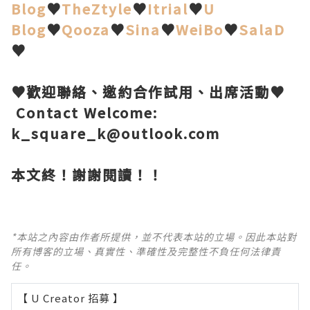
Blog
♥
TheZtyle
♥
Itrial
♥
U
Blog
♥
Qooza
♥
Sina
♥
WeiBo
♥
SalaD
♥
♥歡迎聯絡、邀約合作試用、出席活動♥
Contact Welcome:
k_square_k@outlook.com
本文終！謝謝閱讀！
！
*本站之內容由作者所提供，並不代表本站的立場。因此本站對
所有博客的立場、真實性、準確性及完整性不負任何法律責
任。
【 U Creator 招募 】