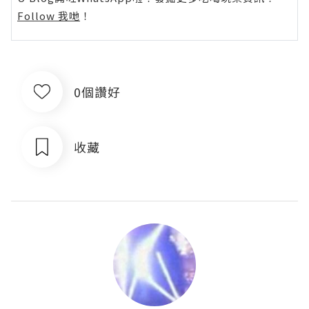
Follow 我哋
！
0個讚好
收藏