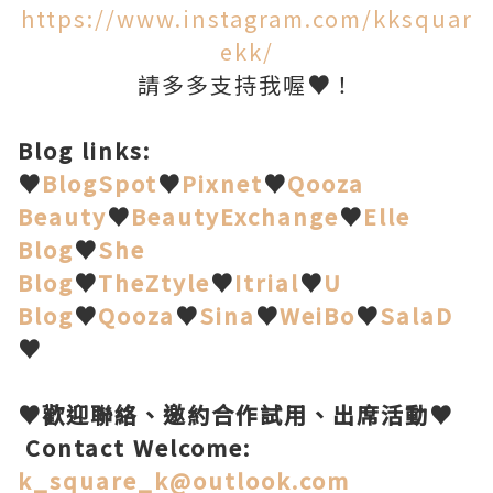
https://www.instagram.com/kksquar
ekk/
請多多支持我喔
♥
！
Blog links:
♥
BlogSpot
♥
Pixnet
♥
Qooza
Beauty
♥
BeautyExchange
♥
Elle
Blog
♥
She
Blog
♥
TheZtyle
♥
Itrial
♥
U
Blog
♥
Qooza
♥
Sina
♥
WeiBo
♥
SalaD
♥
♥歡迎聯絡、邀約合作試用、出席活動♥
Contact Welcome:
k_square_k@outlook.com