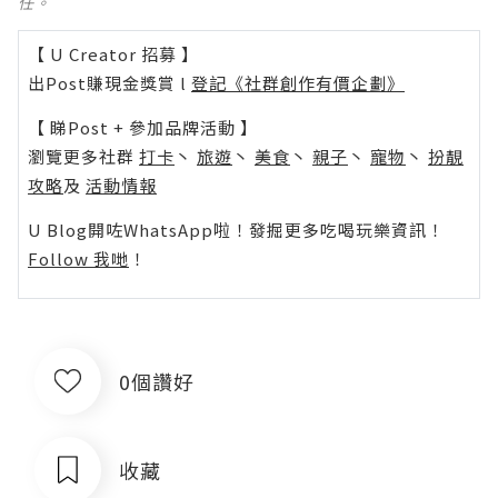
任。
【 U Creator 招募 】
出Post賺現金獎賞 l
登記《社群創作有價企劃》
【 睇Post + 參加品牌活動 】
瀏覽更多社群
打卡
丶
旅遊
丶
美食
丶
親子
丶
寵物
丶
扮靚
攻略
及
活動情報
U Blog開咗WhatsApp啦！發掘更多吃喝玩樂資訊！
Follow 我哋
！
0個讚好
收藏