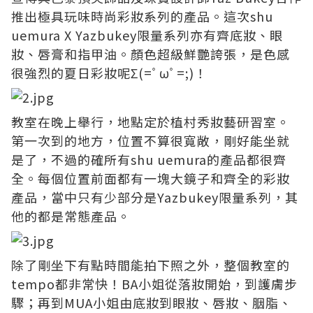
推出極具玩味時尚彩妝系列的產品。這次shu
uemura X Yazbukey限量系列亦有齊底妝、眼
妝、唇膏和指甲油。顏色超級鮮艷誇張，是色感
很強烈的夏日彩妝呢Σ(=ﾟωﾟ=;)！
教室在晚上舉行，地點定於植村秀妝藝研習室。
第一次到的地方，位置不算很寬敞，剛好能坐就
是了，不過的確所有shu uemura的產品都很齊
全。每個位置前面都有一塊大鏡子和齊全的彩妝
產品，當中只有少部分是Yazbukey限量系列，其
他的都是常態產品。
除了剛坐下有點時間能拍下照之外，整個教室的
tempo都非常快！BA小姐從落妝開始，到護膚步
驟；再到MUA小姐由底妝到眼妝、唇妝、胭脂、