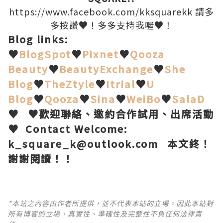
https://www.facebook.com/kksquarekk
請多
多按讚
♥
！多多支持我喔
♥
！
Blog links:
♥
BlogSpot
♥
Pixnet
♥
Qooza
Beauty
♥
BeautyExchange
♥
She
Blog
♥
TheZtyle
♥
Itrial
♥
U
Blog
♥
Qooza
♥
Sina
♥
WeiBo
♥
SalaD
♥
♥歡迎聯絡、邀約合作試用、出席活動
♥
Contact Welcome:
k_square_k@outlook.com
本文終！
謝謝閱讀！
！
*本站之內容由作者所提供，並不代表本站的立場。因此本站對
所有博客的立場、真實性、準確性及完整性不負任何法律責