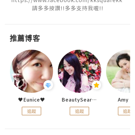
請多多按讚!!多多支持我喔!!
推薦博客
h 夏沫
♥Eunice♥
BeautySearch
Amy N
追蹤
追蹤
追蹤