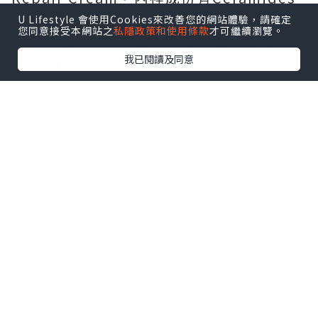
神經酰胺可修復皮膚防禦層，純淨海藻及
U Lifestyle 會使用Cookies來改善您的網站體驗，請確定
您同意接受本網站之
私隱政策和使用條款
才可繼續瀏覽。
非洲菊能減低黑眼圈和眼部浮腫，維他命
B3可減少紅腫。
我已閱讀及同意
開蓋位置沒有任何封口的措施，直接就可
以打開。瓶口很小，可以很好地控制份
量。
Eye Repair Cream呈白色霜狀，只需使用
若一粒綠豆的份量就足夠一雙眼使用，在
指腹上推開再輕印在眼睛四周，吸收速度
很快，質地十分清爽，沒有黏黏的感覺。