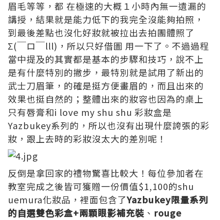
眉毛等等，都 在極速的大概１小時內無一遺漏的
講授，結果就是能力低下的我完全沒能夠拍照，
到最後差點也沒化好妝就被拉出去拍團體照了
Σ(￣ロ￣lll)，所以只好借圖 用一下了。不過過程
當中提及的其實都是基本的步驟和技巧，說不上
是有什麼特別的撇步，最特別就是試用了新出的
武士刀眉筆，的確是挺方便畫眉的，而且出來的
效果也挺自然的；整體出來的妝容也因為的桌上
只有唇膏和i love my shu shu 彩妝盒是
Yazbukey系列的，所以也沒有出現什麼誇張的彩
妝，跟上去時的彩妝沒太大的差別呢！
反倒是拿回家的禮物驚喜比較大！每位參加者在
教室完成之後皆可獲贈一份價值$1,100的shu
uemura化妝品，裡面包含了
Yazbukey限量系列
的自選雙色彩盒+兩顆眼影補充裝
、
rouge