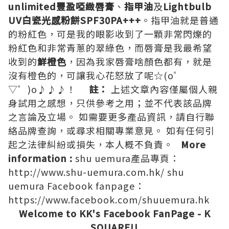
unlimited豐盈啞緻唇膏
、
指甲油
及
Lightbulb
UV白瓷光感粉餅SPF30PA+++
。指甲油就是普通
的粉紅色，可是我的眼影收到了一顆非常閃爍的
粉紅色和非常青蔥的翠綠色，而唇膏是我最希望
收到的
鮮橙色
，因為我家唇膏啥顏色都有，就是
沒有橙色的，可讓我心花怒放了呢☆(o゜
▽゜)o♪♪♪！
註：
上述文章內容僅屬個人親
身試用之感想，只供參考之用；並不代表該品牌
之言論及立場。 如需要更多產品資訊，請自行聯
絡品牌查詢，或尋求相關專業意見。 如有任何引
起之法律糾紛或損失，本人概不負責。
More
information :
shu uemura產品專頁：
http://www.shu-uemura.com.hk/
shu
uemura Facebook fanpage：
https://www.facebook.com/shuuemura.hk
Welcome to KK's Facebook FanPage - K
SQUARE!!