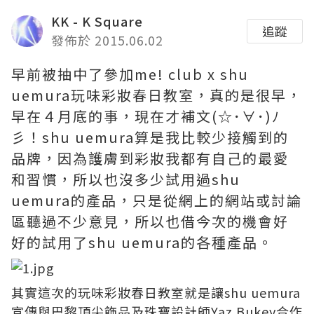
KK - K Square
追蹤
發佈於 2015.06.02
早前被抽中了參加me! club x shu
uemura玩味彩妝春日教室，真的是很早，
早在４月底的事，現在才補文(☆･∀･)ﾉ
彡！shu uemura算是我比較少接觸到的
品牌，因為護膚到彩妝我都有自己的最愛
和習慣，所以也沒多少試用過shu
uemura的產品，只是從網上的網站或討論
區聽過不少意見，所以也借今次的機會好
好的試用了shu uemura的各種產品。
其實這次的玩味彩妝春日教室就是讓shu uemura
宣傳與巴黎頂尖飾品及珠寶設計師Yaz Bukey合作