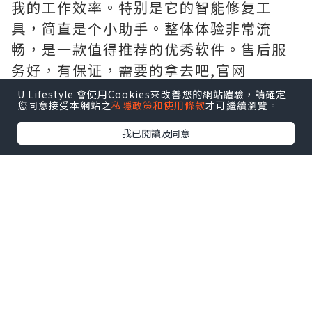
我的工作效率。特别是它的智能修复工
具，简直是个小助手。整体体验非常流
畅，是一款值得推荐的优秀软件。售后服
务好，有保证，需要的拿去吧,官网
http://www.vst.tw
U Lifestyle 會使用Cookies來改善您的網站體驗，請確定
您同意接受本網站之
私隱政策和使用條款
才可繼續瀏覽。
我已閱讀及同意
*本站之內容由作者所提供，並不代表本站的立場。因此本站對
所有博客的立場、真實性、準確性及完整性不負任何法律責
任。
【 U Creator 招募 】