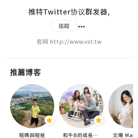
推特Twitter协议群发器,
追蹤
官网 http://www.vst.tw
推薦博客
 Swan
暟媽與暟爸
和牛B的成長日記
文珊 ManS