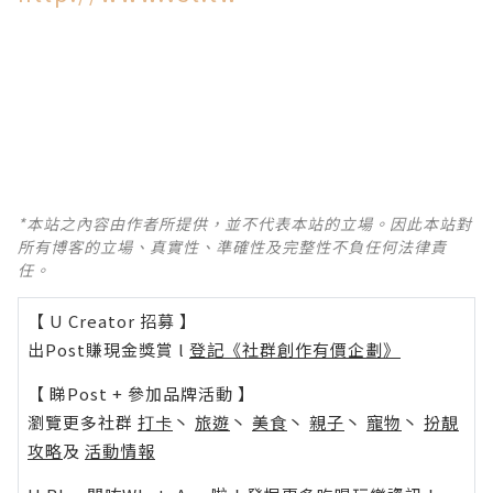
*本站之內容由作者所提供，並不代表本站的立場。因此本站對
所有博客的立場、真實性、準確性及完整性不負任何法律責
任。
【 U Creator 招募 】
出Post賺現金獎賞 l
登記《社群創作有價企劃》
【 睇Post + 參加品牌活動 】
瀏覽更多社群
打卡
丶
旅遊
丶
美食
丶
親子
丶
寵物
丶
扮靚
攻略
及
活動情報