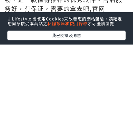
务好，有保证，需要的拿去吧,官网
http://www.vst.tw
U Lifestyle 會使用Cookies來改善您的網站體驗，請確定
您同意接受本網站之
私隱政策和使用條款
才可繼續瀏覽。
我已閱讀及同意
*本站之內容由作者所提供，並不代表本站的立場。因此本站對
所有博客的立場、真實性、準確性及完整性不負任何法律責
任。
【 U Creator 招募 】
出Post賺現金獎賞 l
登記《社群創作有價企劃》
【 睇Post + 參加品牌活動 】