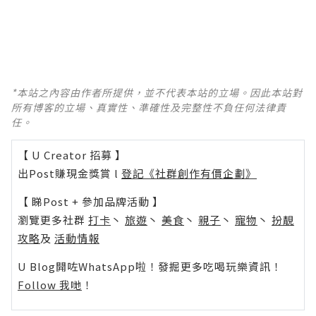
*本站之內容由作者所提供，並不代表本站的立場。因此本站對
所有博客的立場、真實性、準確性及完整性不負任何法律責
任。
【 U Creator 招募 】
出Post賺現金獎賞 l
登記《社群創作有價企劃》
【 睇Post + 參加品牌活動 】
瀏覽更多社群
打卡
丶
旅遊
丶
美食
丶
親子
丶
寵物
丶
扮靚
攻略
及
活動情報
U Blog開咗WhatsApp啦！發掘更多吃喝玩樂資訊！
Follow 我哋
！