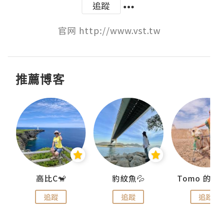
追蹤
官网 http://www.vst.tw
推薦博客
)
高比C🐒
豹紋魚💦
追蹤
追蹤
追蹤